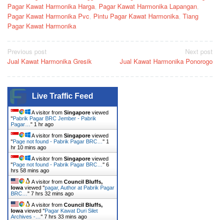
Pagar Kawat Harmonika Harga
,
Pagar Kawat Harmonika Lapangan
,
Pagar Kawat Harmonika Pvc
,
Pintu Pagar Kawat Harmonika
,
Tiang
Pagar Kawat Harmonika
Post
Previous post
Next post
Jual Kawat Harmonika Gresik
Jual Kawat Harmonika Ponorogo
navigation
Live Traffic Feed
A visitor from
Singapore
viewed
"
Pabrik Pagar BRC Jember - Pabrik
Pagar…
"
1 hr ago
A visitor from
Singapore
viewed
"
Page not found - Pabrik Pagar BRC…
"
1
hr 10 mins ago
A visitor from
Singapore
viewed
"
Page not found - Pabrik Pagar BRC…
"
6
hrs 58 mins ago
A visitor from
Council Bluffs,
Iowa
viewed "
pagar, Author at Pabrik Pagar
BRC…
"
7 hrs 32 mins ago
A visitor from
Council Bluffs,
Iowa
viewed "
Pagar Kawat Duri Silet
Archives -…
"
7 hrs 33 mins ago