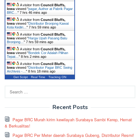
A visitor from
Council Bluffs,
Iowa
viewed "
pagar, Author at Pabrik Pagar
BRC…
"
7 hrs 46 mins ago
A visitor from
Council Bluffs,
Iowa
viewed "
Distributor Bronjong Kawat
Kota Kediri…
"
7 hrs 59 mins ago
A visitor from
Council Bluffs,
Iowa
viewed "
Harga Upah Pasang Batu
Bronjong…
"
7 hrs 59 mins ago
A visitor from
Council Bluffs,
Iowa
viewed "
Bondek Cor Adalah Pilihan
Tepat…
"
8 hrs 2 mins ago
A visitor from
Council Bluffs,
Iowa
viewed "
Distributor Pagar BRC Swing
Archives -…
"
8 hrs 18 mins ago
Get Script
Real Time
Tracking ON
Search
for:
Recent Posts
Pagar BRC Murah kirim kewilayah Surabaya Sambi Kerep, Hemat
& Berkualitas!
Pagar BRC Per Meter daerah Surabaya Gubeng, Distributor Resmi!