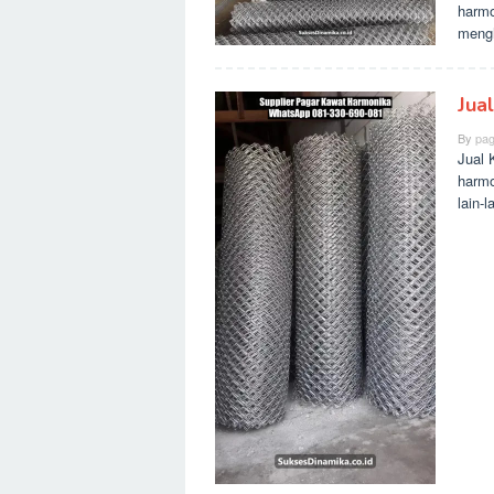
harmo
mengh
Jua
By
pag
Jual 
harmo
lain-l