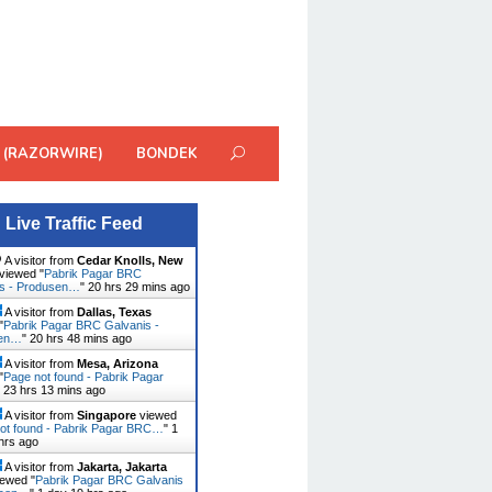
 (RAZORWIRE)
BONDEK
Live Traffic Feed
A visitor from
Cedar Knolls, New
viewed "
Pabrik Pagar BRC
is - Produsen…
"
20 hrs 29 mins ago
A visitor from
Dallas, Texas
"
Pabrik Pagar BRC Galvanis -
sen…
"
20 hrs 48 mins ago
A visitor from
Mesa, Arizona
"
Page not found - Pabrik Pagar
"
23 hrs 14 mins ago
A visitor from
Singapore
viewed
ot found - Pabrik Pagar BRC…
"
1
hrs ago
A visitor from
Jakarta, Jakarta
ewed "
Pabrik Pagar BRC Galvanis