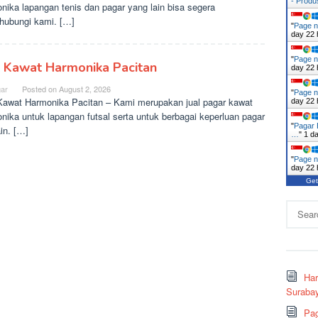
- Prod
nika lapangan tenis dan pagar yang lain bisa segera
ubungi kami. […]
"
Page n
day 22 
"
Page n
l Kawat Harmonika Pacitan
day 22 
ar
Posted on
August 2, 2026
"
Page n
Kawat Harmonika Pacitan – Kami merupakan jual pagar kawat
day 22 
nika untuk lapangan futsal serta untuk berbagai keperluan pagar
"
Pagar 
ain. […]
…
"
1 d
"
Page n
day 22 
Get
Search
for:
Ha
Surabay
Pag