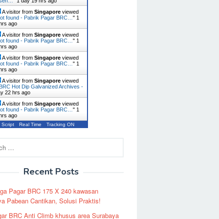
usen…
"
1 day 19 hrs ago
A visitor from
Singapore
viewed
ot found - Pabrik Pagar BRC…
"
1
hrs ago
A visitor from
Singapore
viewed
ot found - Pabrik Pagar BRC…
"
1
hrs ago
A visitor from
Singapore
viewed
ot found - Pabrik Pagar BRC…
"
1
hrs ago
A visitor from
Singapore
viewed
BRC Hot Dip Galvanized Archives -
ay 22 hrs ago
A visitor from
Singapore
viewed
ot found - Pabrik Pagar BRC…
"
1
hrs ago
 Script
Real Time
Tracking ON
Recent Posts
rga Pagar BRC 175 X 240 kawasan
a Pabean Cantikan, Solusi Praktis!
ar BRC Anti Climb khusus area Surabaya