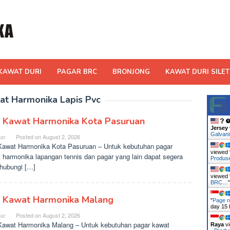
KAWAT DURI
PAGAR BRC
BRONJONG
KAWAT DURI SILET
at Harmonika Lapis Pvc
l Kawat Harmonika Kota Pasuruan
Jersey
Galvan
ar
Posted on
August 2, 2026
Kawat Harmonika Kota Pasuruan – Untuk kebutuhan pagar
viewed 
 harmonika lapangan tennis dan pagar yang lain dapat segera
Produ
hubungi […]
viewed 
BRC…
l Kawat Harmonika Malang
"
Page n
day 15 
ar
Posted on
August 2, 2026
Kawat Harmonika Malang – Untuk kebutuhan pagar kawat
Raya
vi