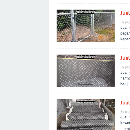
Jua
By
pag
Jual 
pagar
keper
Jua
By
pag
Jual 
harmo
beli 
Jua
By
pag
Jual 
kawat
membe