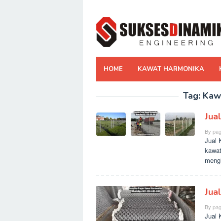
Skip
to
content
HOME
KAWAT HARMONIKA
Tag:
Kaw
Jua
By
pag
Jual 
kawat
meng
Jua
By
pag
Jual 