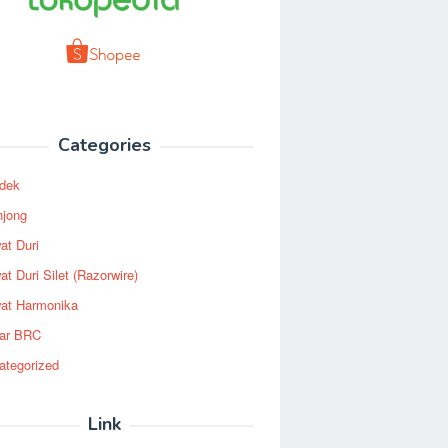
Categories
dek
njong
at Duri
t Duri Silet (Razorwire)
at Harmonika
ar BRC
ategorized
Link