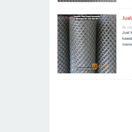
Jua
By
pag
Jual 
kawat
meme