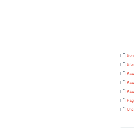
Bon
Bro
Kaw
Kawa
Kaw
Pag
Unc