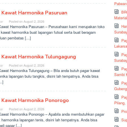
Pabean
BRC
l Kawat Harmonika Pasuruan
Material
ar
Posted on
August 2, 2026
Har
Kawat Harmonika Pasuruan – Perusahaan kami merupakan toko
Suraba
 kawat harmonika buat lapangan futsal serta buat beragam
luan pembatas […]
Pag
Lakarsa
Pag
l Kawat Harmonika Tulungagung
Suraba
ar
Posted on
August 2, 2026
Pag
Kawat Harmonika Tulungagung – Bila anda butuh pagar kawat
Sambi K
nika lapangan bulu tangkis, disini lah tempatnya. Anda bisa
[…]
Pag
Gubeng,
Pag
l Kawat Harmonika Ponorogo
Pilang,
ar
Posted on
August 2, 2026
Pr
Kawat Harmonika Ponorogo – Apabila anda membutuhkan pagar
Sup
 harmonika lapangan tenis, disini lah tempatnya. Anda bisa
li pagar […]