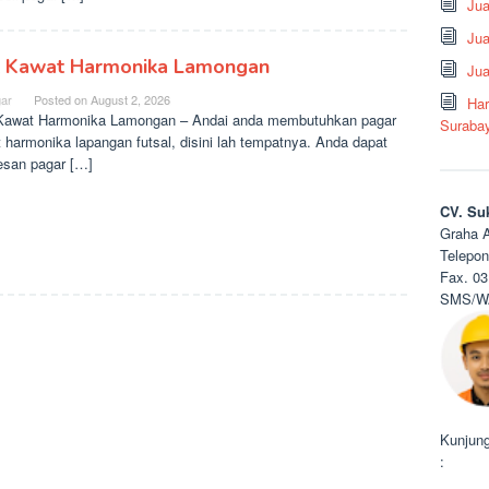
Ju
Jua
l Kawat Harmonika Lamongan
Jua
ar
Posted on
August 2, 2026
Har
Kawat Harmonika Lamongan – Andai anda membutuhkan pagar
Suraba
 harmonika lapangan futsal, disini lah tempatnya. Anda dapat
san pagar […]
CV. Su
Graha A
Telepon
Fax. 03
SMS/WA
Kunjung
: