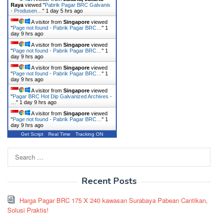
Raya
viewed "
Pabrik Pagar BRC Galvanis
- Produsen…
"
1 day 5 hrs ago
A visitor from
Singapore
viewed
"
Page not found - Pabrik Pagar BRC…
"
1
day 9 hrs ago
A visitor from
Singapore
viewed
"
Page not found - Pabrik Pagar BRC…
"
1
day 9 hrs ago
A visitor from
Singapore
viewed
"
Page not found - Pabrik Pagar BRC…
"
1
day 9 hrs ago
A visitor from
Singapore
viewed
"
Pagar BRC Hot Dip Galvanized Archives -
…
"
1 day 9 hrs ago
A visitor from
Singapore
viewed
"
Page not found - Pabrik Pagar BRC…
"
1
day 9 hrs ago
Get Script
Real Time
Tracking ON
Search
for:
Recent Posts
Harga Pagar BRC 175 X 240 kawasan Surabaya Pabean Cantikan,
Solusi Praktis!