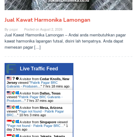
Jual Kawat Harmonika Lamongan
By
pagar
Posted on
August 2, 2026
Jual Kawat Harmonika Lamongan – Andai anda membutuhkan pagar
kawat harmonika lapangan futsal, disini lah tempatnya. Anda dapat
memesan pagar […]
Live Traffic Feed
A visitor from
Cedar Knolls, New
Jersey
viewed "
Pabrik Pagar BRC
Galvanis - Produsen…
"
7 hrs 18 mins ago
A visitor from
Dallas, Texas
viewed "
Pabrik Pagar BRC Galvanis -
Produsen…
"
7 hrs 37 mins ago
A visitor from
Mesa, Arizona
viewed "
Page not found - Pabrik Pagar
BRC…
"
10 hrs 3 mins ago
A visitor from
Singapore
viewed
"
Page not found - Pabrik Pagar BRC…
"
1
day 2 hrs ago
A visitor from
Jakarta, Jakarta