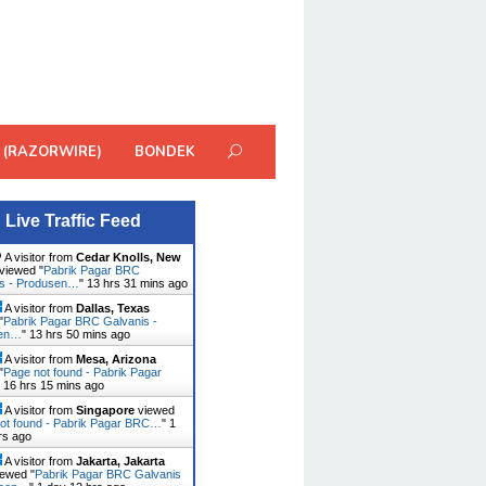
 (RAZORWIRE)
BONDEK
Live Traffic Feed
A visitor from
Cedar Knolls, New
viewed "
Pabrik Pagar BRC
is - Produsen…
"
13 hrs 31 mins ago
A visitor from
Dallas, Texas
"
Pabrik Pagar BRC Galvanis -
sen…
"
13 hrs 50 mins ago
A visitor from
Mesa, Arizona
"
Page not found - Pabrik Pagar
"
16 hrs 15 mins ago
A visitor from
Singapore
viewed
ot found - Pabrik Pagar BRC…
"
1
rs ago
A visitor from
Jakarta, Jakarta
ewed "
Pabrik Pagar BRC Galvanis