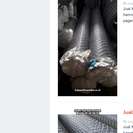
By
pag
Jual 
harmo
pagar
Jua
By
pag
Jual 
kawat