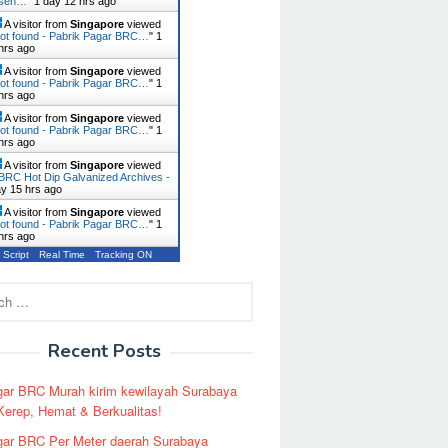
usen…
"
1 day 12 hrs ago
A visitor from
Singapore
viewed
ot found - Pabrik Pagar BRC…
"
1
hrs ago
A visitor from
Singapore
viewed
ot found - Pabrik Pagar BRC…
"
1
hrs ago
A visitor from
Singapore
viewed
ot found - Pabrik Pagar BRC…
"
1
hrs ago
A visitor from
Singapore
viewed
BRC Hot Dip Galvanized Archives -
ay 15 hrs ago
A visitor from
Singapore
viewed
ot found - Pabrik Pagar BRC…
"
1
hrs ago
 Script
Real Time
Tracking ON
Recent Posts
ar BRC Murah kirim kewilayah Surabaya
erep, Hemat & Berkualitas!
ar BRC Per Meter daerah Surabaya