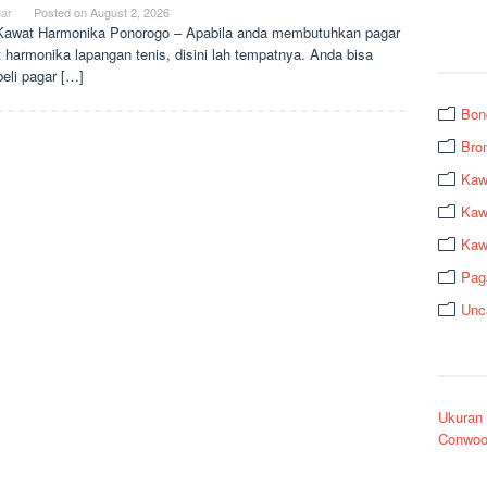
ar
Posted on
August 2, 2026
Kawat Harmonika Ponorogo – Apabila anda membutuhkan pagar
 harmonika lapangan tenis, disini lah tempatnya. Anda bisa
li pagar […]
Bon
Bro
Kaw
Kawa
Kaw
Pag
Unc
Ukuran
Conwoo