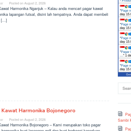
- Prod
ar
Posted on
August 2, 2026
Kawat Harmonika Nganjuk – Kalau anda mencari pagar kawat
"
Page n
nika lapangan futsal, disini lah tempatnya. Anda dapat membeli
day 15 
 […]
"
Page n
day 15 
"
Page n
day 15 
"
Pagar 
…
"
1 d
"
Page n
day 15 
Get
Search
for:
l Kawat Harmonika Bojonegoro
Pag
ar
Posted on
August 2, 2026
Sambi K
Kawat Harmonika Bojonegoro – Kami merupakan toko pagar
Pag
 harmonika buat lapangan golf dan buat berbagai keperluan