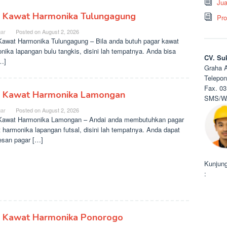
Jua
l Kawat Harmonika Tulungagung
Pro
ar
Posted on
August 2, 2026
Kawat Harmonika Tulungagung – Bila anda butuh pagar kawat
nika lapangan bulu tangkis, disini lah tempatnya. Anda bisa
CV. Su
[…]
Graha A
Telepon
Fax. 03
l Kawat Harmonika Lamongan
SMS/WA
ar
Posted on
August 2, 2026
Kawat Harmonika Lamongan – Andai anda membutuhkan pagar
 harmonika lapangan futsal, disini lah tempatnya. Anda dapat
san pagar […]
Kunjung
:
l Kawat Harmonika Ponorogo