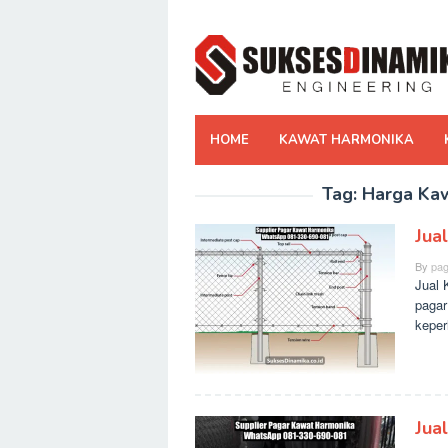
Skip
to
content
HOME
KAWAT HARMONIKA
Tag:
Harga Kaw
Jua
By
pag
Jual 
pagar
keper
Jua