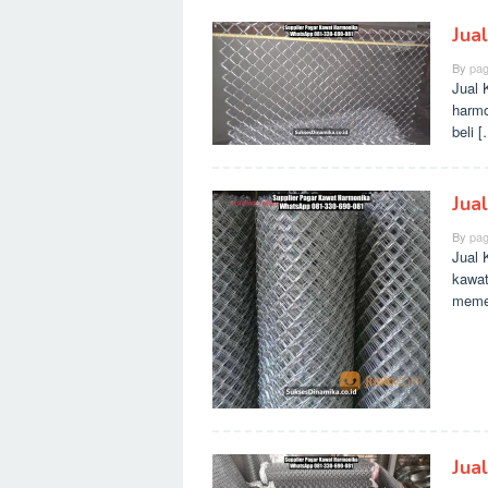
Jua
By
pag
Jual 
harmo
beli 
Jua
By
pag
Jual 
kawat
meme
Jua