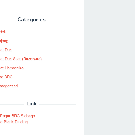
Categories
dek
njong
at Duri
t Duri Silet (Razorwire)
at Harmonika
ar BRC
ategorized
Link
 Pagar BRC Sidoarjo
d Plank Dinding