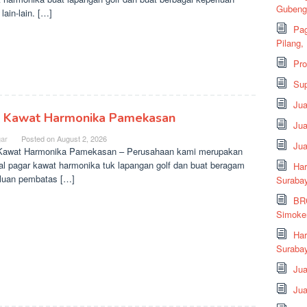
Gubeng,
lain-lain. […]
Pag
Pilang,
Pr
Sup
Ju
l Kawat Harmonika Pamekasan
Jua
ar
Posted on
August 2, 2026
Jua
Kawat Harmonika Pamekasan – Perusahaan kami merupakan
al pagar kawat harmonika tuk lapangan golf dan buat beragam
Har
luan pembatas […]
Suraba
BRC
Simoker
Har
Surabay
Jua
Jua