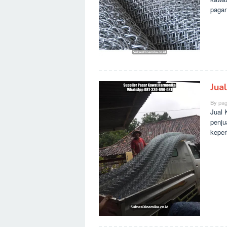
pagar 
Jua
By
pag
Jual 
penju
keper