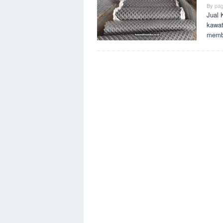
By
pag
Jual 
kawat
membe