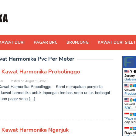
KAWAT DURI
PAGAR BRC
BRONJONG
KAWAT DURI SILET
at Harmonika Pvc Per Meter
l Kawat Harmonika Probolinggo
Jersey
Galvan
ar
Posted on
August 2, 2026
Kawat Harmonika Probolinggo – Kami merupakan penyedia
viewed 
 kawat harmonika untuk lapangan tembak serta untuk berbagai
Produ
luan pagar yang […]
viewed 
BRC…
"
Page n
day 8 h
l Kawat Harmonika Nganjuk
Raya
vi