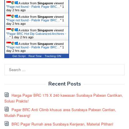
A visitor from
Singapore
viewed
"
Page not found - Pabrik Pagar BRC…
"
1
day 2 hrs ago
A visitor from
Singapore
viewed
"
Page not found - Pabrik Pagar BRC…
"
1
day 2 hrs ago
A visitor from
Singapore
viewed
"
Pagar BRC Hot Dip Galvanized Archives -
…
"
1 day 2 hrs ago
A visitor from
Singapore
viewed
"
Page not found - Pabrik Pagar BRC…
"
1
day 2 hrs ago
Get Script
Real Time
Tracking ON
Search
for:
Recent Posts
Harga Pagar BRC 175 X 240 kawasan Surabaya Pabean Cantikan,
Solusi Praktis!
Pagar BRC Anti Climb khusus area Surabaya Pabean Cantian,
Mudah Pasang!
BRC Pagar Rumah area Surabaya Kenjeran, Material Pilihan!