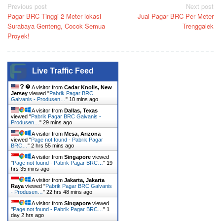
Post
Previous post
Next post
Pagar BRC Tinggi 2 Meter lokasi
Jual Pagar BRC Per Meter
navigation
Surabaya Genteng, Cocok Semua
Trenggalek
Proyek!
Live Traffic Feed
A visitor from
Cedar Knolls, New
Jersey
viewed "
Pabrik Pagar BRC
Galvanis - Produsen…
"
10 mins ago
A visitor from
Dallas, Texas
viewed "
Pabrik Pagar BRC Galvanis -
Produsen…
"
29 mins ago
A visitor from
Mesa, Arizona
viewed "
Page not found - Pabrik Pagar
BRC…
"
2 hrs 55 mins ago
A visitor from
Singapore
viewed
"
Page not found - Pabrik Pagar BRC…
"
19
hrs 35 mins ago
A visitor from
Jakarta, Jakarta
Raya
viewed "
Pabrik Pagar BRC Galvanis
- Produsen…
"
22 hrs 48 mins ago
A visitor from
Singapore
viewed
"
Page not found - Pabrik Pagar BRC…
"
1
day 2 hrs ago