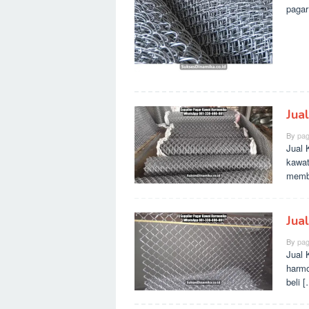
pagar 
Jua
By
pag
Jual 
kawat
membe
Jua
By
pag
Jual 
harmo
beli 