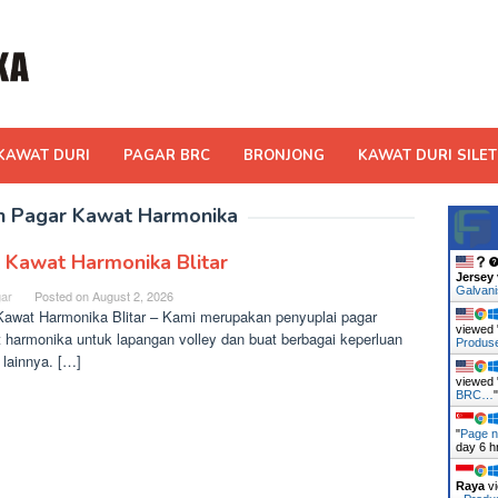
KAWAT DURI
PAGAR BRC
BRONJONG
KAWAT DURI SILET
h Pagar Kawat Harmonika
l Kawat Harmonika Blitar
Jersey
Galvan
ar
Posted on
August 2, 2026
Kawat Harmonika Blitar – Kami merupakan penyuplai pagar
viewed 
 harmonika untuk lapangan volley dan buat berbagai keperluan
Produ
 lainnya. […]
viewed 
BRC…
"
Page n
day 6 h
Raya
vi