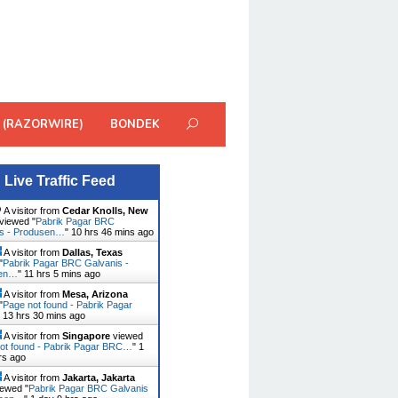
 (RAZORWIRE)
BONDEK
Live Traffic Feed
A visitor from
Cedar Knolls, New
viewed "
Pabrik Pagar BRC
is - Produsen…
"
10 hrs 46 mins ago
A visitor from
Dallas, Texas
"
Pabrik Pagar BRC Galvanis -
sen…
"
11 hrs 5 mins ago
A visitor from
Mesa, Arizona
"
Page not found - Pabrik Pagar
"
13 hrs 30 mins ago
A visitor from
Singapore
viewed
ot found - Pabrik Pagar BRC…
"
1
rs ago
A visitor from
Jakarta, Jakarta
ewed "
Pabrik Pagar BRC Galvanis