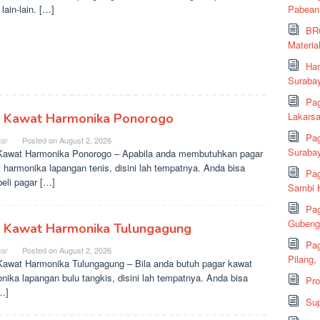
lain-lain. […]
Pabean
BRC
Material
Har
Suraba
Pag
Lakarsa
l Kawat Harmonika Ponorogo
Pag
ar
Posted on
August 2, 2026
Suraba
Kawat Harmonika Ponorogo – Apabila anda membutuhkan pagar
 harmonika lapangan tenis, disini lah tempatnya. Anda bisa
Pag
li pagar […]
Sambi K
Pag
Gubeng,
l Kawat Harmonika Tulungagung
Pag
ar
Posted on
August 2, 2026
Pilang,
Kawat Harmonika Tulungagung – Bila anda butuh pagar kawat
nika lapangan bulu tangkis, disini lah tempatnya. Anda bisa
Pr
[…]
Sup