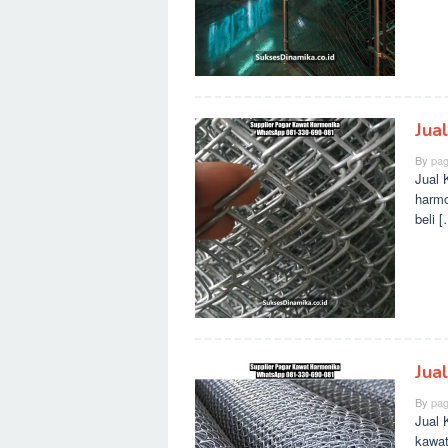
Jua
By
pag
Jual 
harmo
beli 
Jua
By
pag
Jual 
kawat