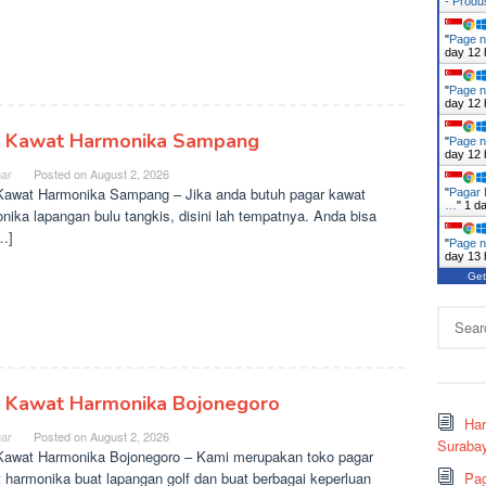
- Prod
"
Page n
day 12 
"
Page n
day 12 
l Kawat Harmonika Sampang
"
Page n
day 12 
ar
Posted on
August 2, 2026
Kawat Harmonika Sampang – Jika anda butuh pagar kawat
"
Pagar 
…
"
1 d
nika lapangan bulu tangkis, disini lah tempatnya. Anda bisa
[…]
"
Page n
day 13 
Get
Search
for:
l Kawat Harmonika Bojonegoro
Ha
ar
Posted on
August 2, 2026
Surabay
Kawat Harmonika Bojonegoro – Kami merupakan toko pagar
 harmonika buat lapangan golf dan buat berbagai keperluan
Pag