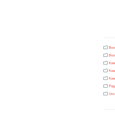
Bon
Bro
Kaw
Kawa
Kaw
Pag
Unc