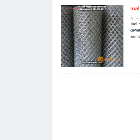
Jua
By
pag
Jual 
kawat
meme