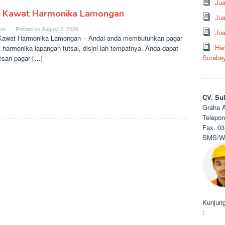
Ju
l Kawat Harmonika Lamongan
Jua
ar
Posted on
August 2, 2026
Jua
Kawat Harmonika Lamongan – Andai anda membutuhkan pagar
Har
 harmonika lapangan futsal, disini lah tempatnya. Anda dapat
Suraba
san pagar […]
CV. Su
Graha A
Telepon
Fax. 03
SMS/WA
Kunjung
: