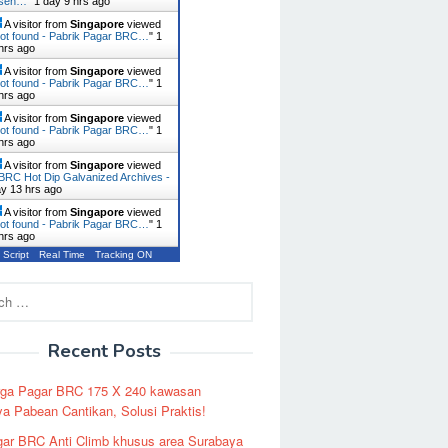
usen…
"
1 day 9 hrs ago
A visitor from
Singapore
viewed
ot found - Pabrik Pagar BRC…
"
1
hrs ago
A visitor from
Singapore
viewed
ot found - Pabrik Pagar BRC…
"
1
hrs ago
A visitor from
Singapore
viewed
ot found - Pabrik Pagar BRC…
"
1
hrs ago
A visitor from
Singapore
viewed
BRC Hot Dip Galvanized Archives -
ay 13 hrs ago
A visitor from
Singapore
viewed
ot found - Pabrik Pagar BRC…
"
1
hrs ago
 Script
Real Time
Tracking ON
Recent Posts
rga Pagar BRC 175 X 240 kawasan
a Pabean Cantikan, Solusi Praktis!
ar BRC Anti Climb khusus area Surabaya