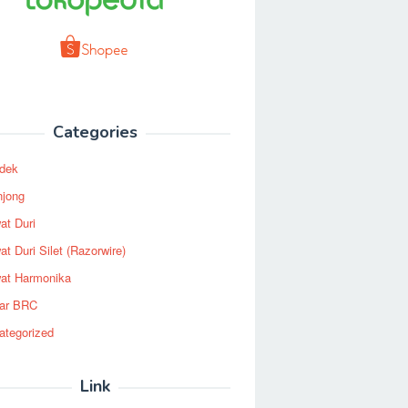
Categories
dek
njong
at Duri
t Duri Silet (Razorwire)
at Harmonika
ar BRC
ategorized
Link