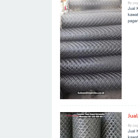
By
pag
Jual 
kawat
pagar
Jua
By
pag
Jual 
kawat