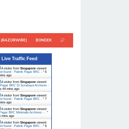
 (RAZORWIRE)
BONDEK
Live Traffic Feed
A visitor from
Singapore
viewed
ot found - Pabrik Pagar BRC…
"
6
mins ago
A visitor from
Singapore
viewed
 Pagar BRC Di Surabaya Archives -
rs 44 mins ago
A visitor from
Singapore
viewed
ot found - Pabrik Pagar BRC…
"
7
mins ago
A visitor from
Singapore
viewed
Pagar BRC Minimalis Archives -…
"
6 mins ago
A visitor from
Singapore
viewed
ot found - Pabrik Pagar BRC…
"
8