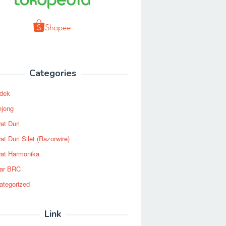
Categories
dek
njong
at Duri
t Duri Silet (Razorwire)
at Harmonika
ar BRC
ategorized
Link