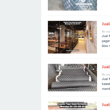
Jua
By
pag
Jual 
pagar
bisa
Jua
By
pag
Jual 
kawat
membe
Jua