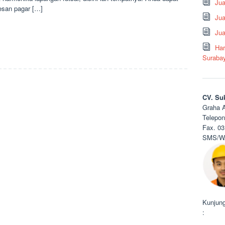
Ju
san pagar […]
Jua
Jua
Har
Suraba
CV. Su
Graha A
Telepon
Fax. 03
SMS/WA
Kunjung
: