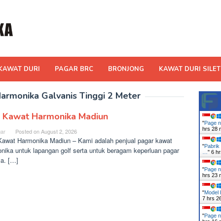
KAWAT DURI
PAGAR BRC
BRONJONG
KAWAT DURI SILET
armonika Galvanis Tinggi 2 Meter
l Kawat Harmonika Madiun
"
Page n
hrs 28 
ar
Posted on
August 2, 2026
Kawat Harmonika Madiun – Kami adalah penjual pagar kawat
"
Pabrik
nika untuk lapangan golf serta untuk beragam keperluan pagar
…
"
6 h
ya. […]
"
Page n
hrs 23 
"
Model 
7 hrs 2
"
Page n