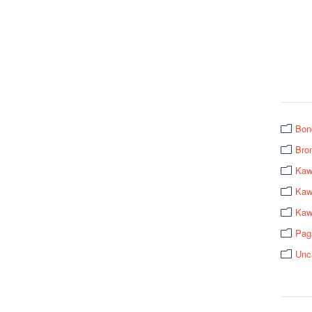
Bon
Bro
Kaw
Kawa
Kaw
Pag
Unc