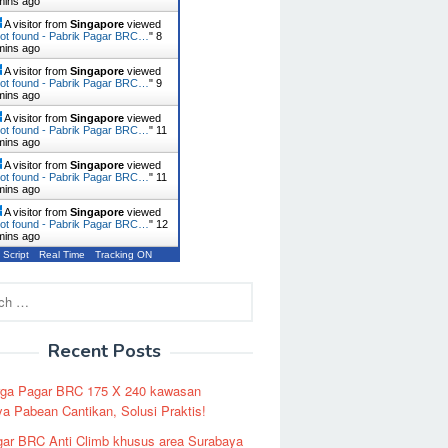
mins ago
A visitor from
Singapore
viewed
ot found - Pabrik Pagar BRC…
"
8
mins ago
A visitor from
Singapore
viewed
ot found - Pabrik Pagar BRC…
"
9
mins ago
A visitor from
Singapore
viewed
ot found - Pabrik Pagar BRC…
"
11
mins ago
A visitor from
Singapore
viewed
ot found - Pabrik Pagar BRC…
"
11
mins ago
A visitor from
Singapore
viewed
ot found - Pabrik Pagar BRC…
"
12
mins ago
 Script
Real Time
Tracking ON
Recent Posts
rga Pagar BRC 175 X 240 kawasan
a Pabean Cantikan, Solusi Praktis!
ar BRC Anti Climb khusus area Surabaya