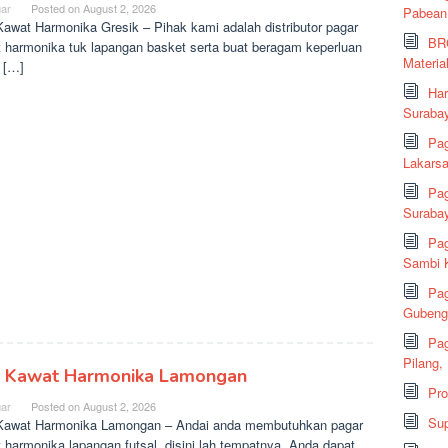
ar
Posted on
August 2, 2026
Pabean
Kawat Harmonika Gresik – Pihak kami adalah distributor pagar
BRC
 harmonika tuk lapangan basket serta buat beragam keperluan
Material
 […]
Har
Suraba
Pag
Lakarsa
Pag
Suraba
Pag
Sambi K
Pag
Gubeng,
Pag
Pilang,
l Kawat Harmonika Lamongan
Pr
ar
Posted on
August 2, 2026
Sup
Kawat Harmonika Lamongan – Andai anda membutuhkan pagar
 harmonika lapangan futsal, disini lah tempatnya. Anda dapat