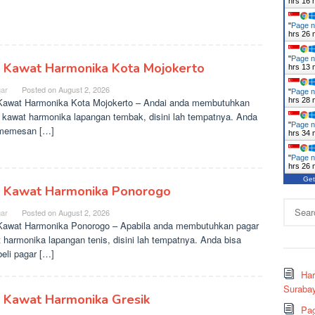
hrs 16 
"
Page n
hrs 26 
"
Page n
l Kawat Harmonika Kota Mojokerto
hrs 13 
ar
Posted on
August 2, 2026
"
Page n
Kawat Harmonika Kota Mojokerto – Andai anda membutuhkan
hrs 28 
 kawat harmonika lapangan tembak, disini lah tempatnya. Anda
"
Page n
 memesan […]
hrs 34 
"
Page n
hrs 26 
Get
l Kawat Harmonika Ponorogo
Search
ar
Posted on
August 2, 2026
for:
Kawat Harmonika Ponorogo – Apabila anda membutuhkan pagar
 harmonika lapangan tenis, disini lah tempatnya. Anda bisa
li pagar […]
Ha
Surabay
l Kawat Harmonika Gresik
Pag