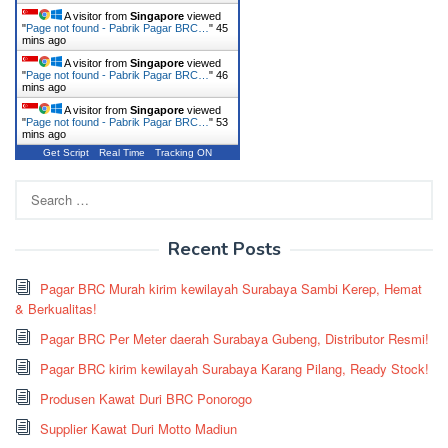
A visitor from
Singapore
viewed
"
Page not found - Pabrik Pagar BRC…
"
45
mins ago
A visitor from
Singapore
viewed
"
Page not found - Pabrik Pagar BRC…
"
46
mins ago
A visitor from
Singapore
viewed
"
Page not found - Pabrik Pagar BRC…
"
53
mins ago
Get Script
Real Time
Tracking ON
Search
for:
Recent Posts
Pagar BRC Murah kirim kewilayah Surabaya Sambi Kerep, Hemat
& Berkualitas!
Pagar BRC Per Meter daerah Surabaya Gubeng, Distributor Resmi!
Pagar BRC kirim kewilayah Surabaya Karang Pilang, Ready Stock!
Produsen Kawat Duri BRC Ponorogo
Supplier Kawat Duri Motto Madiun