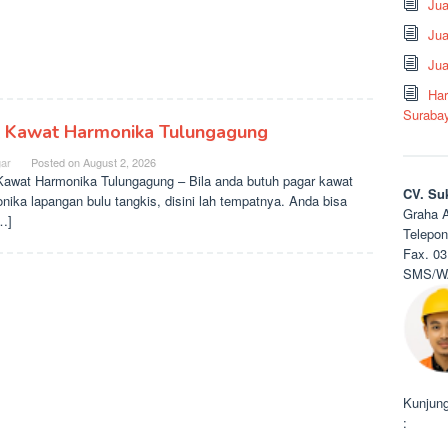
Ju
Jua
Jua
Har
Suraba
l Kawat Harmonika Tulungagung
ar
Posted on
August 2, 2026
Kawat Harmonika Tulungagung – Bila anda butuh pagar kawat
CV. Su
nika lapangan bulu tangkis, disini lah tempatnya. Anda bisa
Graha A
[…]
Telepon
Fax. 03
SMS/WA
Kunjung
: