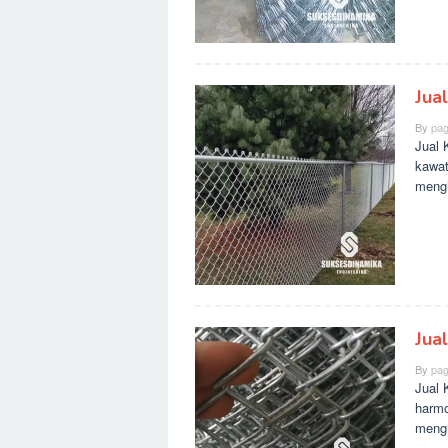
Jua
By
pag
Jual 
kawat
meng
Jua
By
pag
Jual 
harmo
mengh