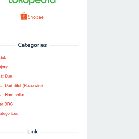
Categories
dek
njong
at Duri
t Duri Silet (Razorwire)
at Harmonika
ar BRC
ategorized
Link