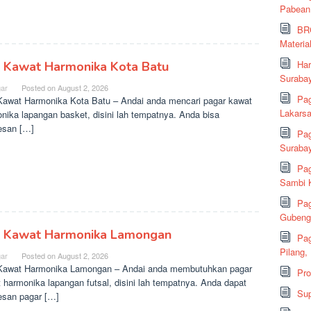
Pabean
BRC
Material
Har
l Kawat Harmonika Kota Batu
Suraba
ar
Posted on
August 2, 2026
Pag
Kawat Harmonika Kota Batu – Andai anda mencari pagar kawat
Lakarsa
nika lapangan basket, disini lah tempatnya. Anda bisa
san […]
Pag
Suraba
Pag
Sambi K
Pag
Gubeng,
l Kawat Harmonika Lamongan
Pag
Pilang,
ar
Posted on
August 2, 2026
Kawat Harmonika Lamongan – Andai anda membutuhkan pagar
Pr
 harmonika lapangan futsal, disini lah tempatnya. Anda dapat
Sup
san pagar […]