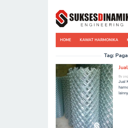
Skip
to
content
HOME
KAWAT HARMONIKA
Tag:
Paga
Jua
By
pag
Jual 
harmo
lainn