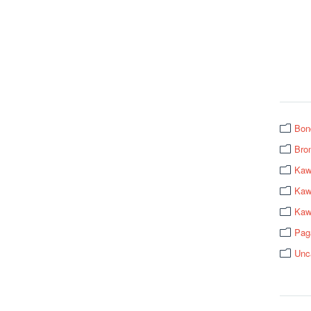
Bon
Bro
Kaw
Kawa
Kaw
Pag
Unc