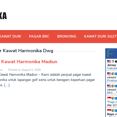
KAWAT DURI
PAGAR BRC
BRONJONG
KAWAT DURI SILET
r Kawat Harmonika Dwg
l Kawat Harmonika Madiun
Jersey
Galvan
ar
Posted on
August 2, 2026
Kawat Harmonika Madiun – Kami adalah penjual pagar kawat
viewed 
nika untuk lapangan golf serta untuk beragam keperluan pagar
Produ
ya. […]
viewed 
BRC…
"
Page n
day 12 
Raya
vi