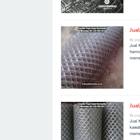
Jua
By
pag
Jual 
harmo
meme
Jua
By
pag
Jual 
kawat
meme