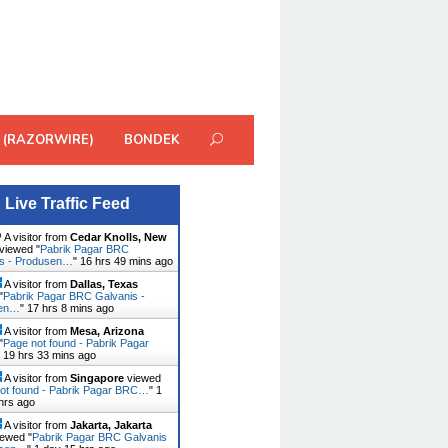
 (RAZORWIRE)
BONDEK
Live Traffic Feed
A visitor from
Cedar Knolls, New
viewed "
Pabrik Pagar BRC
is - Produsen…
"
16 hrs 49 mins ago
A visitor from
Dallas, Texas
"
Pabrik Pagar BRC Galvanis -
sen…
"
17 hrs 8 mins ago
A visitor from
Mesa, Arizona
"
Page not found - Pabrik Pagar
"
19 hrs 33 mins ago
A visitor from
Singapore
viewed
ot found - Pabrik Pagar BRC…
"
1
hrs ago
A visitor from
Jakarta, Jakarta
ewed "
Pabrik Pagar BRC Galvanis