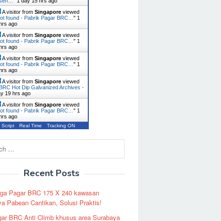
usen…
"
1 day 15 hrs ago
A visitor from
Singapore
viewed
ot found - Pabrik Pagar BRC…
"
1
hrs ago
A visitor from
Singapore
viewed
ot found - Pabrik Pagar BRC…
"
1
hrs ago
A visitor from
Singapore
viewed
ot found - Pabrik Pagar BRC…
"
1
hrs ago
A visitor from
Singapore
viewed
BRC Hot Dip Galvanized Archives -
ay 19 hrs ago
A visitor from
Singapore
viewed
ot found - Pabrik Pagar BRC…
"
1
hrs ago
 Script
Real Time
Tracking ON
Recent Posts
rga Pagar BRC 175 X 240 kawasan
a Pabean Cantikan, Solusi Praktis!
ar BRC Anti Climb khusus area Surabaya