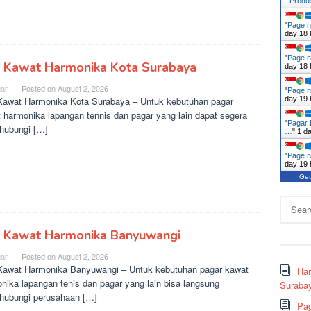
- Prod
"
Page n
day 18 
"
Page n
l Kawat Harmonika Kota Surabaya
day 18 
ar
Posted on
August 2, 2026
"
Page n
Kawat Harmonika Kota Surabaya – Untuk kebutuhan pagar
day 19 
 harmonika lapangan tennis dan pagar yang lain dapat segera
"
Pagar 
hubungi […]
…
"
1 d
"
Page n
day 19 
Get
Search
for:
l Kawat Harmonika Banyuwangi
ar
Posted on
August 2, 2026
Kawat Harmonika Banyuwangi – Untuk kebutuhan pagar kawat
Ha
nika lapangan tenis dan pagar yang lain bisa langsung
Surabay
ubungi perusahaan […]
Pag