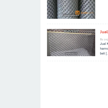
Jua
By
pag
Jual 
harmo
beli 