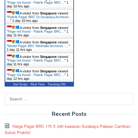
"
Page not found - Pabrik Pagar BRC…
"
1
day 10 hrs ago
A visitor from
Singapore
viewed
"
Pabrik Pagar BRC Di Surabaya Archives -
…
"
1 day 10 hrs ago
A visitor from
Singapore
viewed
"
Page not found - Pabrik Pagar BRC…
"
1
day 11 hrs ago
A visitor from
Singapore
viewed
"
Model Pagar BRC Minimalis Archives -…
"
1 day 11 hrs ago
A visitor from
Singapore
viewed
"
Page not found - Pabrik Pagar BRC…
"
1
day 11 hrs ago
A visitor from
Singapore
viewed
"
Page not found - Pabrik Pagar BRC…
"
1
day 12 hrs ago
Get Script
Real Time
Tracking ON
Search
for:
Recent Posts
Harga Pagar BRC 175 X 240 kawasan Surabaya Pabean Cantikan,
Solusi Praktis!