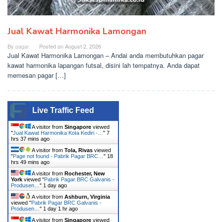
Jual Kawat Harmonika Lamongan
By
pagar
Posted on
August 2, 2026
Jual Kawat Harmonika Lamongan – Andai anda membutuhkan pagar
kawat harmonika lapangan futsal, disini lah tempatnya. Anda dapat
memesan pagar […]
Live Traffic Feed
A visitor from
Singapore
viewed
"
Jual Kawat Harmonika Kota Kediri -…
"
7
hrs 37 mins ago
A visitor from
Tola, Rivas
viewed
"
Page not found - Pabrik Pagar BRC…
"
18
hrs 49 mins ago
A visitor from
Rochester, New
York
viewed "
Pabrik Pagar BRC Galvanis -
Produsen…
"
1 day ago
A visitor from
Ashburn, Virginia
viewed "
Pabrik Pagar BRC Galvanis -
Produsen…
"
1 day 1 hr ago
A visitor from
Singapore
viewed