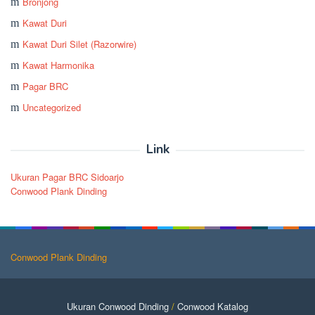
Bronjong
Kawat Duri
Kawat Duri Silet (Razorwire)
Kawat Harmonika
Pagar BRC
Uncategorized
Link
Ukuran Pagar BRC Sidoarjo
Conwood Plank Dinding
Conwood Plank Dinding
Ukuran Conwood Dinding
/
Conwood Katalog