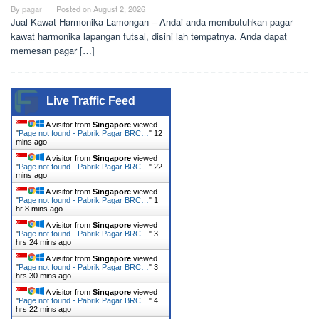
By
pagar
Posted on
August 2, 2026
Jual Kawat Harmonika Lamongan – Andai anda membutuhkan pagar
kawat harmonika lapangan futsal, disini lah tempatnya. Anda dapat
memesan pagar […]
Live Traffic Feed
A visitor from
Singapore
viewed
"
Page not found - Pabrik Pagar BRC…
"
12
mins ago
A visitor from
Singapore
viewed
"
Page not found - Pabrik Pagar BRC…
"
22
mins ago
A visitor from
Singapore
viewed
"
Page not found - Pabrik Pagar BRC…
"
1
hr 8 mins ago
A visitor from
Singapore
viewed
"
Page not found - Pabrik Pagar BRC…
"
3
hrs 24 mins ago
A visitor from
Singapore
viewed
"
Page not found - Pabrik Pagar BRC…
"
3
hrs 30 mins ago
A visitor from
Singapore
viewed
"
Page not found - Pabrik Pagar BRC…
"
4
hrs 22 mins ago