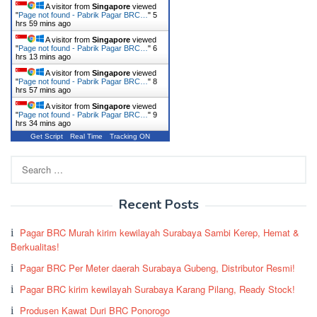
A visitor from
Singapore
viewed
"
Page not found - Pabrik Pagar BRC…
"
5
hrs 59 mins ago
A visitor from
Singapore
viewed
"
Page not found - Pabrik Pagar BRC…
"
6
hrs 13 mins ago
A visitor from
Singapore
viewed
"
Page not found - Pabrik Pagar BRC…
"
8
hrs 57 mins ago
A visitor from
Singapore
viewed
"
Page not found - Pabrik Pagar BRC…
"
9
hrs 34 mins ago
Get Script
Real Time
Tracking ON
Search
for:
Recent Posts
Pagar BRC Murah kirim kewilayah Surabaya Sambi Kerep, Hemat &
Berkualitas!
Pagar BRC Per Meter daerah Surabaya Gubeng, Distributor Resmi!
Pagar BRC kirim kewilayah Surabaya Karang Pilang, Ready Stock!
Produsen Kawat Duri BRC Ponorogo