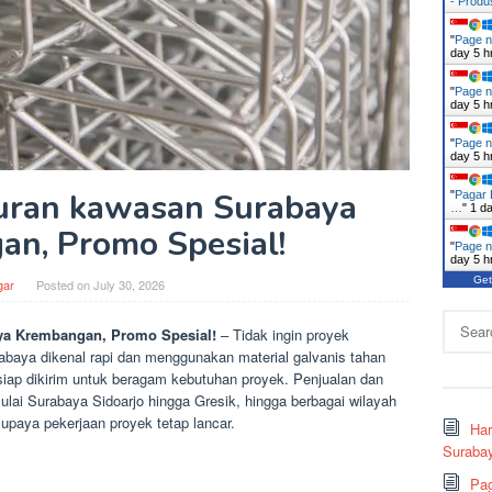
- Prod
"
Page n
day 5 h
"
Page n
day 5 h
"
Page n
day 5 h
uran kawasan Surabaya
"
Pagar 
…
"
1 d
n, Promo Spesial!
"
Page n
day 5 h
Get
gar
Posted on
July 30, 2026
Search
ya Krembangan, Promo Spesial!
– Tidak ingin proyek
for:
baya dikenal rapi dan menggunakan material galvanis tahan
iap dikirim untuk beragam kebutuhan proyek. Penjualan dan
mulai Surabaya Sidoarjo hingga Gresik, hingga berbagai wilayah
supaya pekerjaan proyek tetap lancar.
Ha
Surabay
Pag