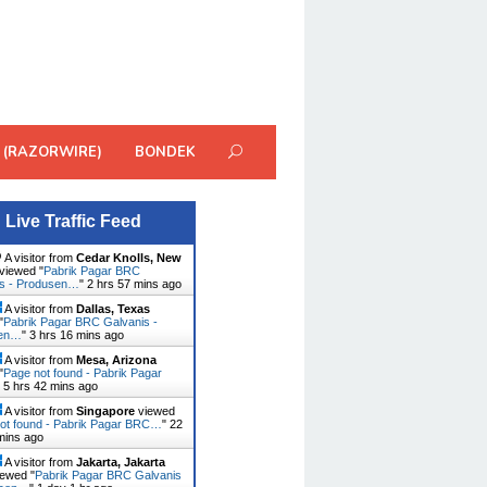
 (RAZORWIRE)
BONDEK
Live Traffic Feed
A visitor from
Cedar Knolls, New
viewed "
Pabrik Pagar BRC
is - Produsen…
"
2 hrs 57 mins ago
A visitor from
Dallas, Texas
"
Pabrik Pagar BRC Galvanis -
sen…
"
3 hrs 16 mins ago
A visitor from
Mesa, Arizona
"
Page not found - Pabrik Pagar
"
5 hrs 42 mins ago
A visitor from
Singapore
viewed
ot found - Pabrik Pagar BRC…
"
22
mins ago
A visitor from
Jakarta, Jakarta
ewed "
Pabrik Pagar BRC Galvanis