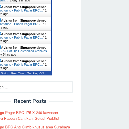
usen…
"
1 day 1 hr ago
A visitor from
Singapore
viewed
ot found - Pabrik Pagar BRC…
"
1
rs ago
A visitor from
Singapore
viewed
ot found - Pabrik Pagar BRC…
"
1
rs ago
A visitor from
Singapore
viewed
ot found - Pabrik Pagar BRC…
"
1
rs ago
A visitor from
Singapore
viewed
BRC Hot Dip Galvanized Archives -
ay 5 hrs ago
A visitor from
Singapore
viewed
ot found - Pabrik Pagar BRC…
"
1
rs ago
 Script
Real Time
Tracking ON
Recent Posts
rga Pagar BRC 175 X 240 kawasan
a Pabean Cantikan, Solusi Praktis!
ar BRC Anti Climb khusus area Surabaya