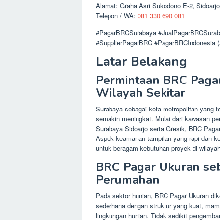
Alamat: Graha Asri Sukodono E-2, Sidoarjo
Telepon / WA:
081 330 690 081
#PagarBRCSurabaya #JualPagarBRCSuraba
#SupplierPagarBRC #PagarBRCIndonesia (
Latar Belakang
Permintaan BRC Pagar
Wilayah Sekitar
Surabaya sebagai kota metropolitan yang 
semakin meningkat. Mulai dari kawasan peru
Surabaya Sidoarjo serta Gresik, BRC Paga
Aspek keamanan tampilan yang rapi dan kem
untuk beragam kebutuhan proyek di wilaya
BRC Pagar Ukuran seba
Perumahan
Pada sektor hunian, BRC Pagar Ukuran diken
sederhana dengan struktur yang kuat, mam
lingkungan hunian. Tidak sedikit pengemb