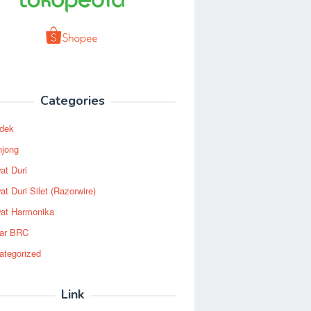
Categories
dek
njong
at Duri
t Duri Silet (Razorwire)
at Harmonika
ar BRC
ategorized
Link