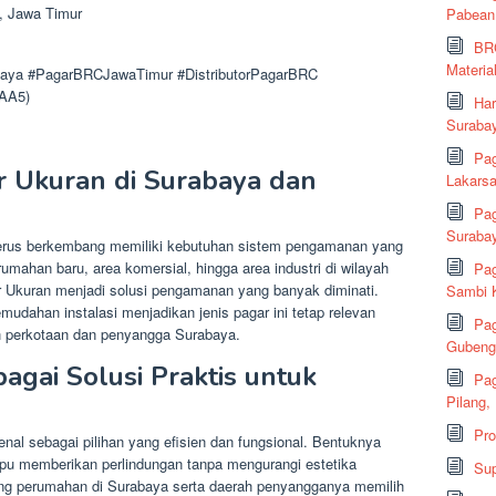
, Jawa Timur
Pabean
BRC
Material
ya #PagarBRCJawaTimur #DistributorPagarBRC
AA5)
Har
Suraba
Pag
 Ukuran di Surabaya dan
Lakarsa
Pag
Suraba
terus berkembang memiliki kebutuhan sistem pengamanan yang
mahan baru, area komersial, hingga area industri di wilayah
Pag
r Ukuran menjadi solusi pengamanan yang banyak diminati.
Sambi K
udahan instalasi menjadikan jenis pagar ini tetap relevan
Pag
h perkotaan dan penyangga Surabaya.
Gubeng,
gai Solusi Praktis untuk
Pag
Pilang,
Pr
al sebagai pilihan yang efisien dan fungsional. Bentuknya
pu memberikan perlindungan tanpa mengurangi estetika
Sup
ang perumahan di Surabaya serta daerah penyangganya memilih