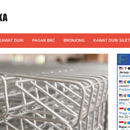
KAWAT DURI
PAGAR BRC
BRONJONG
KAWAT DURI SILET
Jersey
Galvan
viewed 
Produ
viewed 
BRC…
"
Page n
hrs 22 
Raya
vi