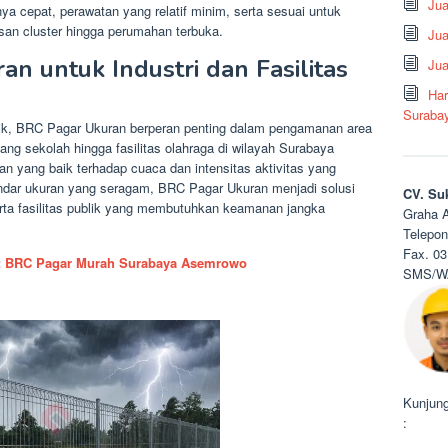
Ju
a cepat, perawatan yang relatif minim, serta sesuai untuk
an cluster hingga perumahan terbuka.
Jua
n untuk Industri dan Fasilitas
Jua
Har
Suraba
ublik, BRC Pagar Ukuran berperan penting dalam pengamanan area
ang sekolah hingga fasilitas olahraga di wilayah Surabaya
 yang baik terhadap cuaca dan intensitas aktivitas yang
andar ukuran yang seragam, BRC Pagar Ukuran menjadi solusi
CV. Su
erta fasilitas publik yang membutuhkan keamanan jangka
Graha A
Telepon
Fax. 03
:
BRC Pagar Murah Surabaya Asemrowo
SMS/WA
Kunjung
: