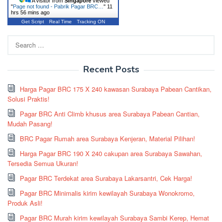
A visitor from
Singapore
viewed
"
Page not found - Pabrik Pagar BRC…
"
11
hrs 56 mins ago
Get Script
Real Time
Tracking ON
Search
for:
Recent Posts
Harga Pagar BRC 175 X 240 kawasan Surabaya Pabean Cantikan,
Solusi Praktis!
Pagar BRC Anti Climb khusus area Surabaya Pabean Cantian,
Mudah Pasang!
BRC Pagar Rumah area Surabaya Kenjeran, Material Pilihan!
Harga Pagar BRC 190 X 240 cakupan area Surabaya Sawahan,
Tersedia Semua Ukuran!
Pagar BRC Terdekat area Surabaya Lakarsantri, Cek Harga!
Pagar BRC Minimalis kirim kewilayah Surabaya Wonokromo,
Produk Asli!
Pagar BRC Murah kirim kewilayah Surabaya Sambi Kerep, Hemat