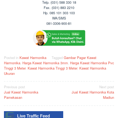
Telp. (031) 588 330 18
Fax. (031) 883 2210
Hp. 085 101 303 103
WA/SMS
081-3306-900-81
Posted in
Kawat Harmonika
Tagged
Gambar Pagar Kawat
Harmonika
,
Harga Kawat Harmonika 3mm
,
Harga Kawat Harmonika Pvc
Tinggi 3 Meter
,
Kawat Harmonika Tinggi 3 Meter
,
Kawat Harmonika
Ukuran
Post
Previous post
Next post
Jual Kawat Harmonika
Jual Kawat Harmonika Kota
navigation
Pamekasan
Madiun
Live Traffic Feed