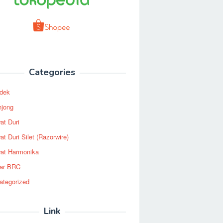
Categories
dek
njong
at Duri
t Duri Silet (Razorwire)
at Harmonika
ar BRC
ategorized
Link