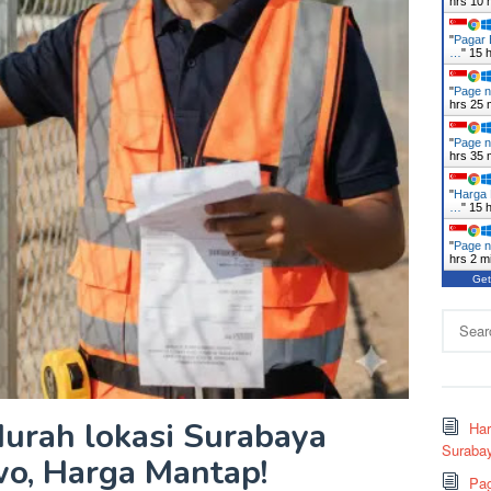
hrs 10 
"
Pagar 
…
"
15 
"
Page n
hrs 25 
"
Page n
hrs 35 
"
Harga 
…
"
15 
"
Page n
hrs 2 m
Get
Search
for:
urah lokasi Surabaya
Ha
Surabay
o, Harga Mantap!
Pag