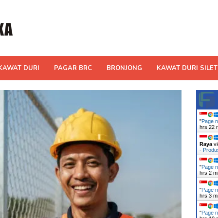
KAWAT DURI
PAGAR BRC
BRONJONG
KAWAT DURI SILET
"
Page n
hrs 22 
Raya
vi
- Prod
"
Page n
hrs 2 m
"
Page n
hrs 3 m
"
Page n