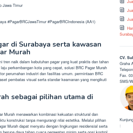
Ju
jo Jawa Timur
Jua
Jua
aya #PagarBRCJawaTimur #PagarBRCIndonesia (AA1)
Har
Suraba
gar di Surabaya serta kawasan
ar Murah
CV. Su
 tren naik dalam kebutuhan pagar yang kuat praktis dan tahan
Graha A
ah laju perkembangan kota yang cepat, solusi BRC Pagar Murah
Telepon
sektor perumahan industri dan fasilitas umum. permintaan BRC
Fax. 03
 aset pembatas visual serta standar keamanan yang mengikuti
SMS/WA
h sebagai pilihan utama di
 Murah menawarkan kombinasi kekuatan struktural dan
Kunjung
 konstruksi tanpa mengurangi nilai estetika. Melalui pilihan
:
gar Murah dapat menyatu dengan lingkungan residensial serta
n berupa daya tahan cuaca perawatan minim serta opsi kontrol