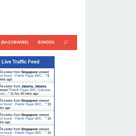
 (RAZORWIRE)
BONDEK
Live Traffic Feed
A visitor from
Singapore
viewed
ot found - Pabrik Pagar BRC…
"
8
mins ago
A visitor from
Jakarta, Jakarta
ewed "
Pabrik Pagar BRC Galvanis
usen…
"
11 hrs 35 mins ago
A visitor from
Singapore
viewed
ot found - Pabrik Pagar BRC…
"
15
ins ago
A visitor from
Singapore
viewed
ot found - Pabrik Pagar BRC…
"
15
ins ago
A visitor from
Singapore
viewed
ot found - Pabrik Pagar BRC…
"
15