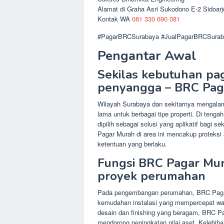
Alamat di Graha Asri Sukodono E-2 Sidoar
Kontak WA
081 330 690 081
#PagarBRCSurabaya #JualPagarBRCSurab
Pengantar Awal
Sekilas kebutuhan pa
penyangga – BRC Pag
Wilayah Surabaya dan sekitarnya mengalami
lama untuk berbagai tipe properti. Di teng
dipilih sebagai solusi yang aplikatif bagi 
Pagar Murah di area ini mencakup proteksi
ketentuan yang berlaku.
Fungsi BRC Pagar Mura
proyek perumahan
Pada pengembangan perumahan, BRC Pagar
kemudahan instalasi yang mempercepat waktu
desain dan finishing yang beragam, BRC Pa
mendorong peningkatan nilai aset. Kelebiha