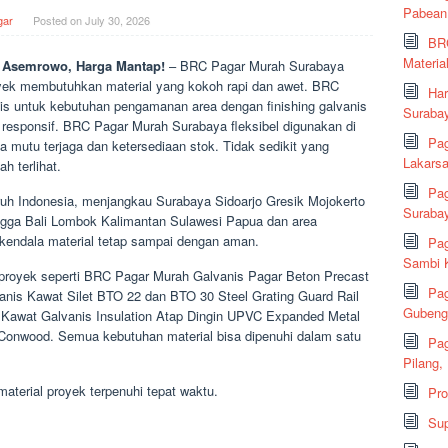
Pabean
gar
Posted on
July 30, 2026
BRC
Material
 Asemrowo, Harga Mantap!
– BRC Pagar Murah Surabaya
yek membutuhkan material yang kokoh rapi dan awet. BRC
Har
is untuk kebutuhan pengamanan area dengan finishing galvanis
Suraba
 responsif. BRC Pagar Murah Surabaya fleksibel digunakan di
Pag
a mutu terjaga dan ketersediaan stok. Tidak sedikit yang
Lakarsa
h terlihat.
Pag
ruh Indonesia, menjangkau Surabaya Sidoarjo Gresik Mojokerto
Suraba
ingga Bali Lombok Kalimantan Sulawesi Papua dan area
 kendala material tetap sampai dengan aman.
Pag
Sambi K
 proyek seperti BRC Pagar Murah Galvanis Pagar Beton Precast
Pag
nis Kawat Silet BTO 22 dan BTO 30 Steel Grating Guard Rail
Gubeng,
Kawat Galvanis Insulation Atap Dingin UPVC Expanded Metal
Conwood. Semua kebutuhan material bisa dipenuhi dalam satu
Pag
Pilang,
aterial proyek terpenuhi tepat waktu.
Pr
Sup