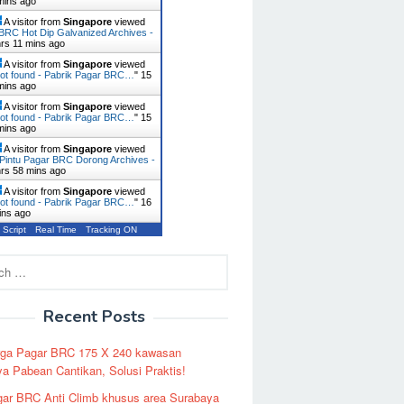
mins ago
A visitor from
Singapore
viewed
BRC Hot Dip Galvanized Archives -
hrs 11 mins ago
A visitor from
Singapore
viewed
ot found - Pabrik Pagar BRC…
"
15
mins ago
A visitor from
Singapore
viewed
ot found - Pabrik Pagar BRC…
"
15
mins ago
A visitor from
Singapore
viewed
Pintu Pagar BRC Dorong Archives -
hrs 58 mins ago
A visitor from
Singapore
viewed
ot found - Pabrik Pagar BRC…
"
16
ins ago
 Script
Real Time
Tracking ON
Recent Posts
rga Pagar BRC 175 X 240 kawasan
a Pabean Cantikan, Solusi Praktis!
ar BRC Anti Climb khusus area Surabaya