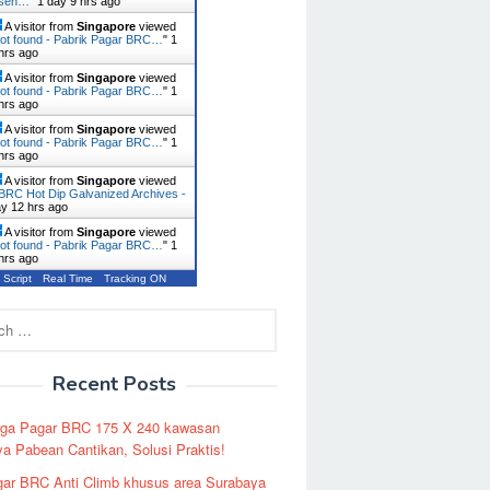
usen…
"
1 day 9 hrs ago
A visitor from
Singapore
viewed
ot found - Pabrik Pagar BRC…
"
1
hrs ago
A visitor from
Singapore
viewed
ot found - Pabrik Pagar BRC…
"
1
hrs ago
A visitor from
Singapore
viewed
ot found - Pabrik Pagar BRC…
"
1
hrs ago
A visitor from
Singapore
viewed
BRC Hot Dip Galvanized Archives -
ay 12 hrs ago
A visitor from
Singapore
viewed
ot found - Pabrik Pagar BRC…
"
1
hrs ago
 Script
Real Time
Tracking ON
Recent Posts
rga Pagar BRC 175 X 240 kawasan
a Pabean Cantikan, Solusi Praktis!
ar BRC Anti Climb khusus area Surabaya