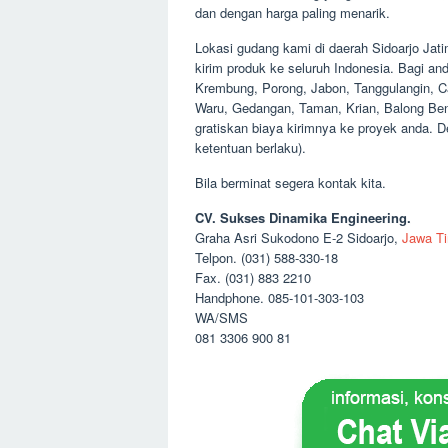
dan dengan harga paling menarik.
Lokasi gudang kami di daerah Sidoarjo Jati
kirim produk ke seluruh Indonesia. Bagi an
Krembung, Porong, Jabon, Tanggulangin, Ca
Waru, Gedangan, Taman, Krian, Balong Bend
gratiskan biaya kirimnya ke proyek anda. D
ketentuan berlaku).
Bila berminat segera kontak kita.
CV. Sukses Dinamika Engineering.
Graha Asri Sukodono E-2 Sidoarjo,
Jawa T
Telpon. (031) 588-330-18
Fax. (031) 883 2210
Handphone. 085-101-303-103
WA/SMS
081 3306 900 81