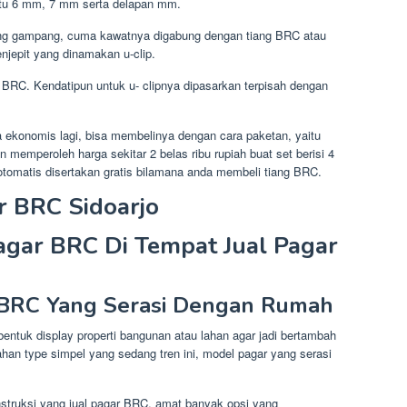
aitu 6 mm, 7 mm serta delapan mm.
g gampang, cuma kawatnya digabung dengan tiang BRC atau
njepit yang dinamakan u-clip.
m BRC. Kendatipun untuk u- clipnya dipasarkan terpisah dengan
 ekonomis lagi, bisa membelinya dengan cara paketan, yaitu
 memperoleh harga sekitar 2 belas ribu rupiah buat set berisi 4
 otomatis disertakan gratis bilamana anda membeli tiang BRC.
r BRC Sidoarjo
Pagar BRC Di Tempat Jual Pagar
r BRC Yang Serasi Dengan Rumah
entuk display properti bangunan atau lahan agar jadi bertambah
han type simpel yang sedang tren ini, model pagar yang serasi
nstruksi yang jual pagar BRC, amat banyak opsi yang