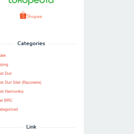
Categories
dek
njong
at Duri
t Duri Silet (Razorwire)
at Harmonika
ar BRC
ategorized
Link