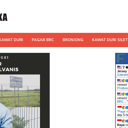
KAWAT DURI
PAGAR BRC
BRONJONG
KAWAT DURI SILET
Jersey
Galvan
viewed 
Produ
viewed 
BRC…
"
Page n
day 5 h
Raya
vi