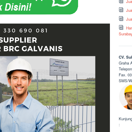
Ju
Jua
Jua
Har
Suraba
CV. Su
Graha A
Telepon
Fax. 03
SMS/WA
Kunjung
: