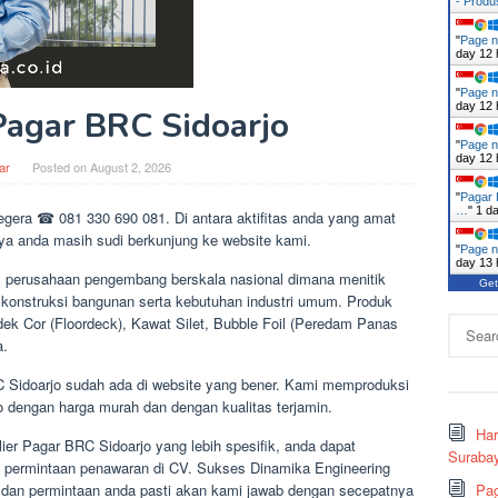
- Prod
"
Page n
day 12 
"
Page n
day 12 
Pagar BRC Sidoarjo
"
Page n
day 12 
ar
Posted on
August 2, 2026
"
Pagar 
…
"
1 d
gera ☎ 081 330 690 081. Di antara aktifitas anda yang amat
a anda masih sudi berkunjung ke website kami.
"
Page n
day 13 
 perusahaan pengembang berskala nasional dimana menitik
Get
l konstruksi bangunan serta kebutuhan industri umum. Produk
dek Cor (Floordeck), Kawat Silet, Bubble Foil (Peredam Panas
Search
a.
for:
C Sidoarjo sudah ada di website yang bener. Kami memproduksi
 dengan harga murah dan dengan kualitas terjamin.
Ha
er Pagar BRC Sidoarjo yang lebih spesifik, anda dapat
Surabay
permintaan penawaran di CV. Sukses Dinamika Engineering
 dan permintaan anda pasti akan kami jawab dengan secepatnya
Pag