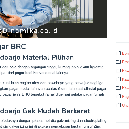
gar BRC
Bon
doarjo Material Pilihan
Bro
 dari baja dengan tegangan tinggi, kurang lebih 2.400 kg/cm2,
Kaw
lipat dari pagar besi konvensional lainnya.
Kawa
 kuat ialah bagian atas dan bawahnya yang berwujud segitiga
Kaw
gkan pagar model lainnya sebatas 6 cm, lalu saat diinstal pagar
u pagar jenis BRC tersebut ramai digemari selaku pagar rumah
Pag
Unc
idoarjo Gak Mudah Berkarat
 produknya dengan proses hot dip galvanizing dan electroplating
 dip galvanizing ini dilakukan pencelupan larutan unsur Zinc