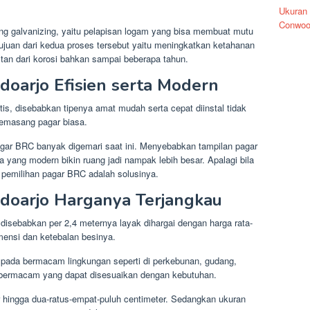
Ukuran
Conwoo
ting galvanizing, yaitu pelapisan logam yang bisa membuat mutu
ujuan dari kedua proses tersebut yaitu meningkatkan ketahanan
istan dari korosi bahkan sampai beberapa tahun.
doarjo Efisien serta Modern
s, disebabkan tipenya amat mudah serta cepat diinstal tidak
masang pagar biasa.
agar BRC banyak digemari saat ini. Menyebabkan tampilan pagar
a yang modern bikin ruang jadi nampak lebih besar. Apalagi bila
 pemilihan pagar BRC adalah solusinya.
idoarjo Harganya Terjangkau
 disebabkan per 2,4 meternya layak dihargai dengan harga rata-
imensi dan ketebalan besinya.
 pada bermacam lingkungan seperti di perkebunan, gudang,
ng bermacam yang dapat disesuaikan dengan kebutuhan.
r hingga dua-ratus-empat-puluh centimeter. Sedangkan ukuran