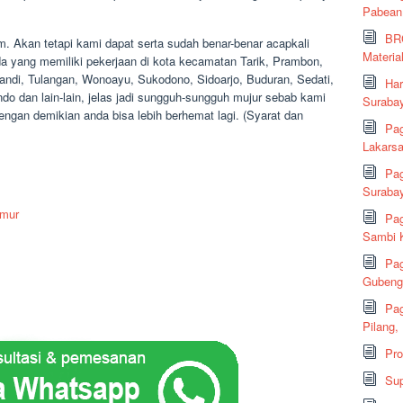
Pabean
BRC
m. Akan tetapi kami dapat serta sudah benar-benar acapkali
Material
da yang memiliki pekerjaan di kota kecamatan Tarik, Prambon,
ndi, Tulangan, Wonoayu, Sukodono, Sidoarjo, Buduran, Sedati,
Har
o dan lain-lain, jelas jadi sungguh-sungguh mujur sebab kami
Suraba
engan demikian anda bisa lebih berhemat lagi. (Syarat dan
Pag
Lakarsa
Pag
Suraba
imur
Pag
Sambi K
Pag
Gubeng,
Pag
Pilang,
Pr
Sup