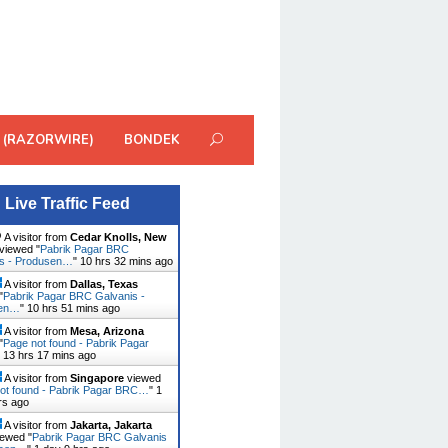
 (RAZORWIRE)
BONDEK
Live Traffic Feed
A visitor from
Cedar Knolls, New
viewed "
Pabrik Pagar BRC
is - Produsen…
"
10 hrs 32 mins ago
A visitor from
Dallas, Texas
"
Pabrik Pagar BRC Galvanis -
sen…
"
10 hrs 51 mins ago
A visitor from
Mesa, Arizona
"
Page not found - Pabrik Pagar
"
13 hrs 17 mins ago
A visitor from
Singapore
viewed
ot found - Pabrik Pagar BRC…
"
1
rs ago
A visitor from
Jakarta, Jakarta
ewed "
Pabrik Pagar BRC Galvanis