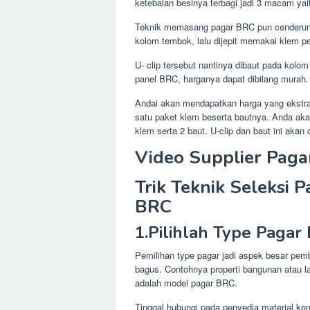
ketebalan besinya terbagi jadi 3 macam y
Teknik memasang pagar BRC pun cenderun
kolom tembok, lalu dijepit memakai klem pe
U- clip tersebut nantinya dibaut pada kolo
panel BRC, harganya dapat dibilang murah.
Andai akan mendapatkan harga yang ekstra
satu paket klem beserta bautnya. Anda akan
klem serta 2 baut. U-clip dan baut ini akan
Video Supplier Paga
Trik Teknik Seleksi 
BRC
1.Pilihlah Type Paga
Pemilihan type pagar jadi aspek besar pemb
bagus. Contohnya properti bangunan atau la
adalah model pagar BRC.
Tinggal hubungi pada penyedia material ko