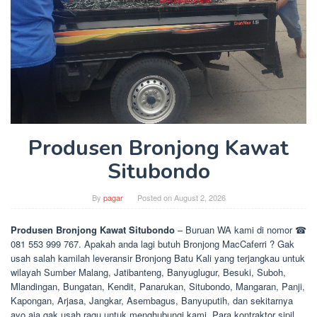
Produsen Bronjong Kawat
Situbondo
By
pagar
Posted on
August 2, 2026
Produsen Bronjong Kawat Situbondo
– Buruan WA kami di nomor ☎
081 553 999 767. Apakah anda lagi butuh Bronjong MacCaferri ? Gak
usah salah kamilah leveransir Bronjong Batu Kali yang terjangkau untuk
wilayah Sumber Malang, Jatibanteng, Banyuglugur, Besuki, Suboh,
Mlandingan, Bungatan, Kendit, Panarukan, Situbondo, Mangaran, Panji,
Kapongan, Arjasa, Jangkar, Asembagus, Banyuputih, dan sekitarnya
ayo aja gak usah ragu untuk menghubungi kami. Para kontraktor sipil