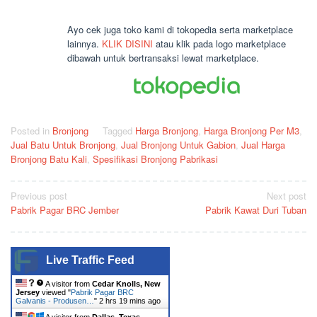
Ayo cek juga toko kami di tokopedia serta marketplace
lainnya.
KLIK DISINI
atau klik pada logo marketplace
dibawah untuk bertransaksi lewat marketplace.
Posted in
Bronjong
Tagged
Harga Bronjong
,
Harga Bronjong Per M3
,
Jual Batu Untuk Bronjong
,
Jual Bronjong Untuk Gabion
,
Jual Harga
Bronjong Batu Kali
,
Spesifikasi Bronjong Pabrikasi
Post
Previous post
Next post
Pabrik Pagar BRC Jember
Pabrik Kawat Duri Tuban
navigation
Live Traffic Feed
A visitor from
Cedar Knolls, New
Jersey
viewed "
Pabrik Pagar BRC
Galvanis - Produsen…
"
2 hrs 19 mins ago
A visitor from
Dallas, Texas