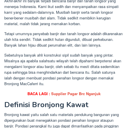
Akhir-akhir ini banyak terjadi bencana banjir dan tanah longsor yang
menerpa Indonesia. Kami ikut sedih dan menyampaikan rasa simpati
kami yang sedalam-dalamnya. Musibah banjir serta tanah longsor
bener-bener musibah dari alam. Tidak sedikit membikin kerugian
material, malah tidak jarang memakan korban.
Tetapi umumnya penyebab banjir dan tanah longsor adalah dikarenakan
ulah kita sendiri. Tidak sedikit hutan digunduli, dibuat perkebunan.
Banyak lahan hijau dibuat perumahan elit, dan lain lainnya.
Sebetulnya banyak ahli konstruksi sipil sudah banyak yang pintar.
Misalnya aja apabila salahsatu wilayah telah dipahami berpotensi akan
mengalami longsor atau banjir, oleh sebab itu mesti ditata sedemikian
rupa sehingga bisa menghindarkan dari bencana itu. Salah satunya
ialah dengan membuat pondasi penahan longsor dengan memakai
Bronjong MacCaferri itu.
BACA LAGI :
Supplier Pagar Brc Nganjuk
Definisi Bronjong Kawat
Bronjong kawat yaitu salah satu materials pendukung bangunan yang
dipergunakan buat menegakkan pondasi penahan longsor ataupun
banjir. Pondasi penangkal itu juga dapat dimanfaatkan pada pinggiran