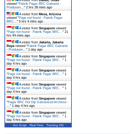
viewed "
Pabrik Pagar BRC Galvanis -
Produsen…
"
2 hrs 38 mins ago
A visitor from
Mesa, Arizona
viewed "
Page not found - Pabrik Pagar
BRC…
"
5 hrs 4 mins ago
A visitor from
Singapore
viewed
"
Page not found - Pabrik Pagar BRC…
"
21
hrs 44 mins ago
A visitor from
Jakarta, Jakarta
Raya
viewed "
Pabrik Pagar BRC Galvanis
- Produsen…
"
1 day ago
A visitor from
Singapore
viewed
"
Page not found - Pabrik Pagar BRC…
"
1
day 4 hrs ago
A visitor from
Singapore
viewed
"
Page not found - Pabrik Pagar BRC…
"
1
day 4 hrs ago
A visitor from
Singapore
viewed
"
Page not found - Pabrik Pagar BRC…
"
1
day 4 hrs ago
A visitor from
Singapore
viewed
"
Pagar BRC Hot Dip Galvanized Archives -
…
"
1 day 4 hrs ago
A visitor from
Singapore
viewed
"
Page not found - Pabrik Pagar BRC…
"
1
day 4 hrs ago
Get Script
Real Time
Tracking ON