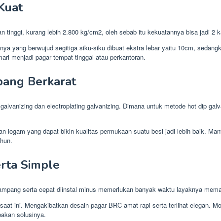
Kuat
tinggi, kurang lebih 2.800 kg/cm2, oleh sebab itu kekuatannya bisa jadi 2 kal
a yang berwujud segitiga siku-siku dibuat ekstra lebar yaitu 10cm, sedangkan
ari menjadi pagar tempat tinggal atau perkantoran.
pang Berkarat
alvanizing dan electroplating galvanizing. Dimana untuk metode hot dip galv
pisan logam yang dapat bikin kualitas permukaan suatu besi jadi lebih baik. M
ahun.
erta Simple
 gampang serta cepat diinstal minus memerlukan banyak waktu layaknya mem
aat ini. Mengakibatkan desain pagar BRC amat rapi serta terlihat elegan. M
pakan solusinya.