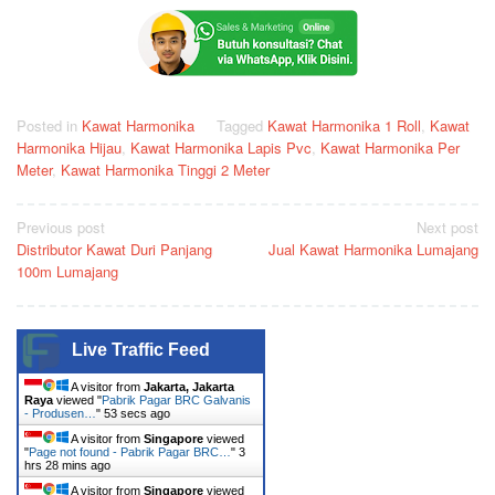
Posted in
Kawat Harmonika
Tagged
Kawat Harmonika 1 Roll
,
Kawat
Harmonika Hijau
,
Kawat Harmonika Lapis Pvc
,
Kawat Harmonika Per
Meter
,
Kawat Harmonika Tinggi 2 Meter
Post
Previous post
Next post
Distributor Kawat Duri Panjang
Jual Kawat Harmonika Lumajang
navigation
100m Lumajang
Live Traffic Feed
A visitor from
Jakarta, Jakarta
Raya
viewed "
Pabrik Pagar BRC Galvanis
- Produsen…
"
54 secs ago
A visitor from
Singapore
viewed
"
Page not found - Pabrik Pagar BRC…
"
3
hrs 28 mins ago
A visitor from
Singapore
viewed