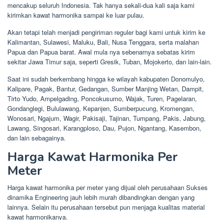
mencakup seluruh Indonesia. Tak hanya sekali-dua kali saja kami
kirimkan kawat harmonika sampai ke luar pulau.
Akan tetapi telah menjadi pengiriman reguler bagi kami untuk kirim ke
Kalimantan, Sulawesi, Maluku, Bali, Nusa Tenggara, serta malahan
Papua dan Papua barat. Awal mula nya sebenarnya sebatas kirim
sekitar Jawa Timur saja, seperti Gresik, Tuban, Mojokerto, dan lain-lain.
Saat ini sudah berkembang hingga ke wilayah kabupaten Donomulyo,
Kalipare, Pagak, Bantur, Gedangan, Sumber Manjing Wetan, Dampit,
Tirto Yudo, Ampelgading, Poncokusumo, Wajak, Turen, Pagelaran,
Gondanglegi, Bululawang, Kepanjen, Sumberpucung, Kromengan,
Wonosari, Ngajum, Wagir, Pakisaji, Tajinan, Tumpang, Pakis, Jabung,
Lawang, Singosari, Karangploso, Dau, Pujon, Ngantang, Kasembon,
dan lain sebagainya.
Harga Kawat Harmonika Per
Meter
Harga kawat harmonika per meter yang dijual oleh perusahaan Sukses
dinamika Engineering jauh lebih murah dibandingkan dengan yang
lainnya. Selain itu perusahaan tersebut pun menjaga kualitas material
kawat harmonikanya.