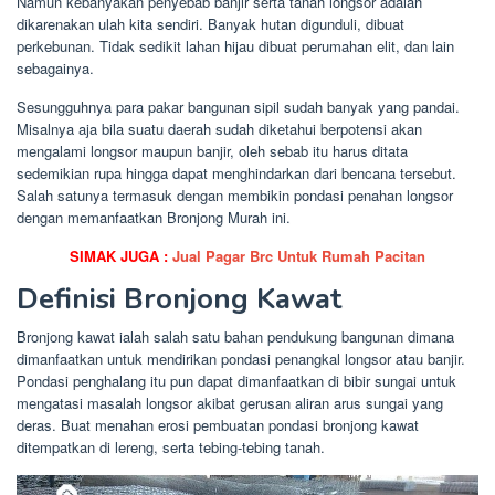
Namun kebanyakan penyebab banjir serta tanah longsor adalah
dikarenakan ulah kita sendiri. Banyak hutan digunduli, dibuat
perkebunan. Tidak sedikit lahan hijau dibuat perumahan elit, dan lain
sebagainya.
Sesungguhnya para pakar bangunan sipil sudah banyak yang pandai.
Misalnya aja bila suatu daerah sudah diketahui berpotensi akan
mengalami longsor maupun banjir, oleh sebab itu harus ditata
sedemikian rupa hingga dapat menghindarkan dari bencana tersebut.
Salah satunya termasuk dengan membikin pondasi penahan longsor
dengan memanfaatkan Bronjong Murah ini.
SIMAK JUGA :
Jual Pagar Brc Untuk Rumah Pacitan
Definisi Bronjong Kawat
Bronjong kawat ialah salah satu bahan pendukung bangunan dimana
dimanfaatkan untuk mendirikan pondasi penangkal longsor atau banjir.
Pondasi penghalang itu pun dapat dimanfaatkan di bibir sungai untuk
mengatasi masalah longsor akibat gerusan aliran arus sungai yang
deras. Buat menahan erosi pembuatan pondasi bronjong kawat
ditempatkan di lereng, serta tebing-tebing tanah.