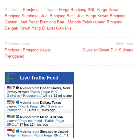
Posted in
Bronjong
Tagged
Harga Bronjong SNI
,
Harga Kawat
Bronjong Surabaya
,
Jual Bronjong Besi
,
Jual Harga Kawat Bronjong
Gabion
,
Jual Pagar Bronjong Batu
,
Metode Pelaksanaan Bronjong
Dengan Kawat Yang Dilapisi Galvanis
Post
Previous post
Next post
Produsen Bronjong Kawat
Supplier Kawat Duri Sidoarjo
navigation
Trenggalek
Live Traffic Feed
A visitor from
Cedar Knolls, New
Jersey
viewed "
Pabrik Pagar BRC
Galvanis - Produsen…
"
14 hrs 32 mins ago
A visitor from
Dallas, Texas
viewed "
Pabrik Pagar BRC Galvanis -
Produsen…
"
14 hrs 51 mins ago
A visitor from
Mesa, Arizona
viewed "
Page not found - Pabrik Pagar
BRC…
"
17 hrs 17 mins ago
A visitor from
Singapore
viewed
"
Page not found - Pabrik Pagar BRC…
"
1