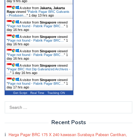
day 9 hrs ago
A visitor from
Jakarta, Jakarta
Raya
viewed "
Pabrik Pagar BRC Galvanis
- Produsen…
"
1 day 13 hrs ago
A visitor from
Singapore
viewed
"
Page not found - Pabrik Pagar BRC…
"
1
day 16 hrs ago
A visitor from
Singapore
viewed
"
Page not found - Pabrik Pagar BRC…
"
1
day 16 hrs ago
A visitor from
Singapore
viewed
"
Page not found - Pabrik Pagar BRC…
"
1
day 16 hrs ago
A visitor from
Singapore
viewed
"
Pagar BRC Hot Dip Galvanized Archives -
…
"
1 day 16 hrs ago
A visitor from
Singapore
viewed
"
Page not found - Pabrik Pagar BRC…
"
1
day 17 hrs ago
Get Script
Real Time
Tracking ON
Search
for:
Recent Posts
Harga Pagar BRC 175 X 240 kawasan Surabaya Pabean Cantikan,