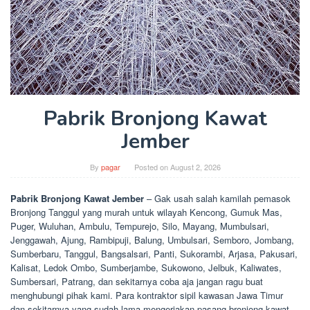
Pabrik Bronjong Kawat
Jember
By
pagar
Posted on
August 2, 2026
Pabrik Bronjong Kawat Jember
– Gak usah salah kamilah pemasok
Bronjong Tanggul yang murah untuk wilayah Kencong, Gumuk Mas,
Puger, Wuluhan, Ambulu, Tempurejo, Silo, Mayang, Mumbulsari,
Jenggawah, Ajung, Rambipuji, Balung, Umbulsari, Semboro, Jombang,
Sumberbaru, Tanggul, Bangsalsari, Panti, Sukorambi, Arjasa, Pakusari,
Kalisat, Ledok Ombo, Sumberjambe, Sukowono, Jelbuk, Kaliwates,
Sumbersari, Patrang, dan sekitarnya coba aja jangan ragu buat
menghubungi pihak kami. Para kontraktor sipil kawasan Jawa Timur
dan sekitarnya yang sudah lama mengerjakan pasang bronjong kawat