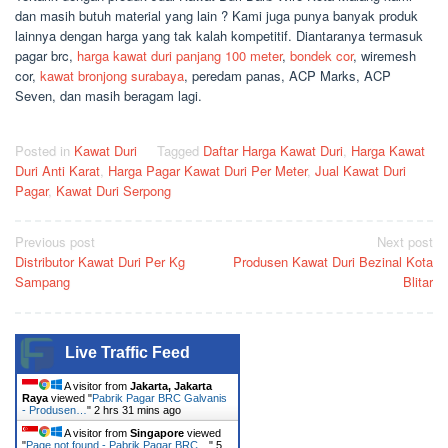
dan masih butuh material yang lain ? Kami juga punya banyak produk
lainnya dengan harga yang tak kalah kompetitif. Diantaranya termasuk
pagar brc,
harga kawat duri panjang 100 meter
,
bondek cor
, wiremesh
cor,
kawat bronjong surabaya
, peredam panas, ACP Marks, ACP
Seven, dan masih beragam lagi.
Posted in
Kawat Duri
Tagged
Daftar Harga Kawat Duri
,
Harga Kawat
Duri Anti Karat
,
Harga Pagar Kawat Duri Per Meter
,
Jual Kawat Duri
Pagar
,
Kawat Duri Serpong
Post
Previous post
Next post
Distributor Kawat Duri Per Kg
Produsen Kawat Duri Bezinal Kota
navigation
Sampang
Blitar
Live Traffic Feed
A visitor from
Jakarta, Jakarta
Raya
viewed "
Pabrik Pagar BRC Galvanis
- Produsen…
"
2 hrs 31 mins ago
A visitor from
Singapore
viewed
"
Page not found - Pabrik Pagar BRC…
"
5