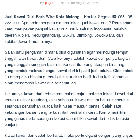
By
pagar
Posted on
August 2, 2026
Jual Kawat Duri Barb Wire Kota Malang
– Kontak Segera ☎ 085 105
222 200. Apa anda mengerti dimana lokasi jual kawat duri ? Perusahaan
kami merupakan penjual kawat duri untuk seluruh Indonesia, terlebih
daerah Klojen, Kedungkandang, Sukun, Blimbing, Lowokwaru, dan
sekitar Jawa Timur lainnya.
Salah satu pengaman dimana bisa digunakan agar melindungi tempat
tinggal ialah kawat duri. Cara kerjanya adalah kawat duri punya bagian
yang sungguh-sungguh tajam maka dari itu orang ataupun binatang
yang hendak melewati pagar kawat duri ini pasti jadi terluka. Oleh sebab
itu orang atau binatang tersebut maka akan berfikir dua kali bilamana
akan menerobos kawat duri tersebut lagi.
Umumnya kawat duri terbuat dari bahan baja. Lantaran lokasi kawat duri
tersebut diluar (outdoor), oleh sebab itu kawat duri ini harus menerima
serangan perubahan cuaca baik hujan maupun panas. Salah satu
kekurangan bahan yang terbuat dari besi ialah karat. Kombinasi iklim
yang ganas serta serangan korosi dapat bikin kawat duri tidak berusia
panjang.
Kalau kawat duri sudah berkarat, maka perlu diganti dengan yang anyar.