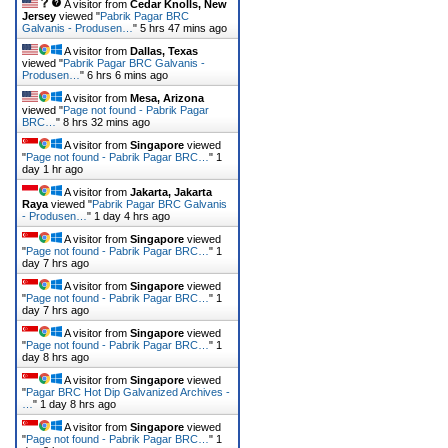
A visitor from
Cedar Knolls, New
Jersey
viewed "
Pabrik Pagar BRC
Galvanis - Produsen…
"
5 hrs 47 mins ago
A visitor from
Dallas, Texas
viewed "
Pabrik Pagar BRC Galvanis -
Produsen…
"
6 hrs 6 mins ago
A visitor from
Mesa, Arizona
viewed "
Page not found - Pabrik Pagar
BRC…
"
8 hrs 32 mins ago
A visitor from
Singapore
viewed
"
Page not found - Pabrik Pagar BRC…
"
1
day 1 hr ago
A visitor from
Jakarta, Jakarta
Raya
viewed "
Pabrik Pagar BRC Galvanis
- Produsen…
"
1 day 4 hrs ago
A visitor from
Singapore
viewed
"
Page not found - Pabrik Pagar BRC…
"
1
day 7 hrs ago
A visitor from
Singapore
viewed
"
Page not found - Pabrik Pagar BRC…
"
1
day 7 hrs ago
A visitor from
Singapore
viewed
"
Page not found - Pabrik Pagar BRC…
"
1
day 8 hrs ago
A visitor from
Singapore
viewed
"
Pagar BRC Hot Dip Galvanized Archives -
…
"
1 day 8 hrs ago
A visitor from
Singapore
viewed
"
Page not found - Pabrik Pagar BRC…
"
1