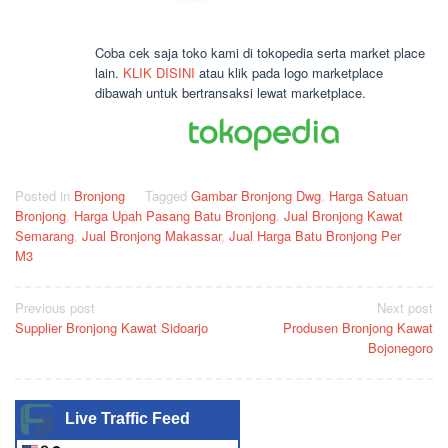
Coba cek saja toko kami di tokopedia serta market place
lain.
KLIK DISINI
atau klik pada logo marketplace
dibawah untuk bertransaksi lewat marketplace.
Posted in
Bronjong
Tagged
Gambar Bronjong Dwg
,
Harga Satuan
Bronjong
,
Harga Upah Pasang Batu Bronjong
,
Jual Bronjong Kawat
Semarang
,
Jual Bronjong Makassar
,
Jual Harga Batu Bronjong Per
M3
Post
Previous post
Next post
Supplier Bronjong Kawat Sidoarjo
Produsen Bronjong Kawat
navigation
Bojonegoro
Live Traffic Feed