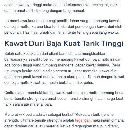
dalam kawatnya tinggi maka dari itu kekerasannya meningkat, maka
dari itu amat sulit dipotong dengan tang manual.
Itu membawa keuntungan bagi pemilik lahan yang memasang kawat
duri baja motto, karena bisa terhindar dari pemotongan kawat duri oleh
pencurian. Hasilnya rumah dan lahan tentu tenang sepanjang waktu.
Kawat Duri Baja Kuat Tarik Tinggi
Salah satu kesaksian dari client kami dimana mengkisahkan
bahwasannya sewaktu beliau memasang kawat duri baja moto ini dan
ada pohon tinggi yang tumbang mengenai pagar kawat durinya. Pada
umumnya ketika ada kejadian seperti itu, saat memakai kawat duri
sederhana pasti kawat durinya maka akan putus. Namun dengan kawat
duri baja motto kawatnya masih bertahan tidak putus.
Cerita diatas membuktikan bahwa kawat duri baja motto memang benar-
benar tensile strengthnya amat besar. Tensile strength ialah harga kuat
tarik salahsatu material baja.
Menurut wikipedia adalah sebagai berikut “Kekuatan tarik (tensile
strength, ultimate tensile strength) adalah
tegangan
maksimum dimana
dapat ditahan dari suatu material ketika diregangkan maupun ditarik,