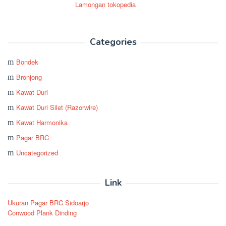
Categories
Bondek
Bronjong
Kawat Duri
Kawat Duri Silet (Razorwire)
Kawat Harmonika
Pagar BRC
Uncategorized
Link
Ukuran Pagar BRC Sidoarjo
Conwood Plank Dinding