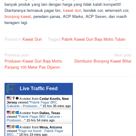
banyak produk yang lain dengan harga yang tidak kalah kompetitif.
Diantaranya termasuk pagar brc,
kawat duri
, bondek cor, wiremesh cor,
bronjong kawat
, peredam panas, ACP Marks, ACP Seven, dan masih
beragam lagi.
Posted in
Kawat Duri
Tagged
Pabrik Kawat Duri Baja Motto Tuban
Post
Previous post
Next post
Produsen Kawat Duri Baja Motto
Distributor Bronjong Kawat Blitar
navigation
Panjang 100 Meter Pas Dijamin
Live Traffic Feed
A visitor from
Cedar Knolls, New
Jersey
viewed "
Pabrik Pagar BRC
Galvanis - Produsen…
"
15 hrs 35 mins ago
A visitor from
Dallas, Texas
viewed "
Pabrik Pagar BRC Galvanis -
Produsen…
"
15 hrs 54 mins ago
A visitor from
Mesa, Arizona
viewed "
Page not found - Pabrik Pagar
BRC…
"
18 hrs 19 mins ago