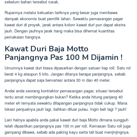
sebelum bahan tersebut rusak.
Rupannya melalui kekuatan tariknya yang besar juga membawa
dampak ekonomis buat pemilik lahan. Sewaktu pemasangan pagar
kawat duri di proyek, jarak antara kolom kawat duri pun dapat ekstra
jauh. Dengan jauhnya jarak tiang maka bisa dihemat kuantitas
pemakaian tiangnya.
Kawat Duri Baja Motto
Panjangnya Pas 100 M Dijamin !
Umumnya kawat duri biasa dipasarkan dengan satuan tiap roll. Satu rol
berat 4 kg ataupun 5 kilo. Jangan ditanya berapa panjangnya, sebab
panjangnya dapat saja bervariasi antara 30 m dan 40 meter.
Andai anda seorang kontraktor pemasangan pagar, situasi tersebut
tentu amat membingungkan bukan? Ketika anda hitung panjang 40
meter eh ternyata sewaktu dilapangan panjangnya tidak cukup. Mana
lokasi penjualnya jauh lagi, bahkan diluar pulau. Ingin beli lagi ? jauh!
Lain halnya apabila anda pakai kawat duri baja Motto dimana sungguh
telah dipastikan panjangnya pas 100 m per roll. Kemasan Satu roll juga
gampang dibawa, sebab ada paking kayu serta tali buat menjinjingnya.