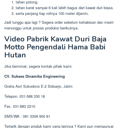
tahan potong.
tahan karat sampai 6 kali lebih bagus dari kawat duri biasa.
serta panjang tiap rollnya 100 meter dijamin.
Jadi tunggu apa lagi ? Segera order sebelum kehabisan dan mesti
menunggu untuk proses produksi berikutnya.
Video Pabrik Kawat Duri Baja
Motto Pengendali Hama Babi
Hutan
Jika berminat, segera kontak pihak kami.
CV. Sukses Dinamika Engineering
Graha Asri Sukodono E-2 Sidoarjo, Jatim
Telepon. 031-588 330 18
Fax. 031-883 2210
SMS/WA : 081 3306 900 81
Tertarik dengan produk kami yang lainnya ? Kami pun mempunyai