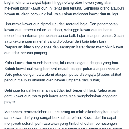
bagian dimana sangat tajam hingga orang atau hewan yang akan
melewati pagar kawat duri ini tentu jadi terluka. Sehingga orang ataupun
hewan itu akan berpikir 2 kali kalau akan melewati kawat duri itu lagi.
Umumnya kawat duri diproduksi dari material baja. Dan penempatan
kawat duri tersebut diluar (outdoor), sehingga kawat duri ini harus
menerima hantaman perubahan cuaca baik hujan maupun panas. Salah
satu kekurangan material yang diproduksi dari baja ialah karat.
Perpaduan iklim yang ganas dan serangan karat dapat membikin kawat
duri tidak berusia panjang.
Kalau kawat duri sudah berkarat, lalu mesti diganti dengan yang baru.
Sebab kawat duri yang berkarat mudah banget putus ataupun hancur.
Baik putus dengan cara alami ataupun putus disengaja (diputus akibat
pencuri maupun ditabrak oleh hewan umpama babi hutan).
Sehingga fungsi keamanannya tidak jadi terpenuhi lagi. Kalau acap
ganti kawat duri maka jadi boros serta bisa menghabiskan anggaran
proyek.
Memahami permasalahan itu, sekarang ini telah dikembangkan salah
satu kawat duri yang sangat berkualitas prima. Kawat duri itu dapat
menjawab seluruh permasalahan yang timbul di dalam pemasangan
kawat duri lapangan. Umpamanya aja tahan karat, tahan potong, tahan