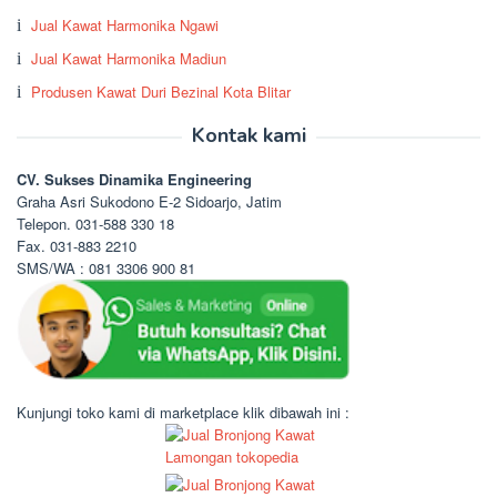
Jual Kawat Harmonika Ngawi
Jual Kawat Harmonika Madiun
Produsen Kawat Duri Bezinal Kota Blitar
Kontak kami
CV. Sukses Dinamika Engineering
Graha Asri Sukodono E-2 Sidoarjo, Jatim
Telepon. 031-588 330 18
Fax. 031-883 2210
SMS/WA : 081 3306 900 81
Kunjungi toko kami di marketplace klik dibawah ini :