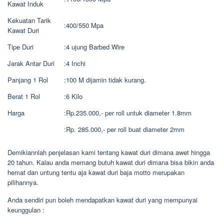
Kawat Induk
Kekuatan Tarik
:
400/550 Mpa
Kawat Duri
Tipe Duri
:
4 ujung Barbed Wire
Jarak Antar Duri
:
4 Inchi
Panjang 1 Rol
:
100 M dijamin tidak kurang.
Berat 1 Rol
:
6 Kilo
Harga
:
Rp.235.000,- per roll untuk diameter 1.8mm
:
Rp. 285.000,- per roll buat diameter 2mm
Demikiannlah penjelasan kami tentang kawat duri dimana awet hingga
20 tahun. Kalau anda memang butuh kawat duri dimana bisa bikin anda
hemat dan untung tentu aja kawat duri baja motto merupakan
pilihannya.
Anda sendiri pun boleh mendapatkan kawat duri yang mempunyai
keunggulan :