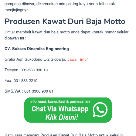
gampang dibawa, dikarenakan ada paking kayu serta tali untuk
menjinjingnya.
Produsen Kawat Duri Baja Motto
Untuk membeli kawat duri baja motto anda dapat kontak nomor selular
dibawah ini :
CV. Sukses Dinamika Engineering
Graha Asri Sukodono E-2 Sidoarjo,
Jawa Timur
Telepon. 031-588 330 18
Fax. 031-883 2210
SMS/WA : 081 3306 900 81
Kami juga melayani Produsen Kawat Duri Baja Motto untuk seluruh