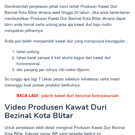
Demikiannlah penjelasan pihak kami tertait Produsen Kawat Duri
Bezinal Kota Blitar dimana awet hingga 20 tahun. Jika anda bener-bener
membutuhkan Produsen Kawat Duri Bezinal Kota Blitar dimana dapat
bikin anda hemat serta untung jelas aja kawat duri baja motto
merupakan pilihannya.
Anda pun boleh memperoleh kawat duri yang mempunyai keunggulan :
tahan potong.
tahan karat sampai 6 kali ekstra bagus dari kawat duri
konvensional.
dan panjang per rollnya 100 meter dijamin.
So tunggu apa lagi ? Lekas pesan sebelum kehabisan serta mesti
menunggu buat proses produksi berikutnya.
BACA LAGI :
pabrik kawat duri benzinal kota-pasuruan
Video Produsen Kawat Duri
Bezinal Kota Blitar
Untuk penjelasan lebih detail mengenai Produsen Kawat Duri Bezinal
Kota Blitar, hubungi nomor WA yang tersedia berikut ini.