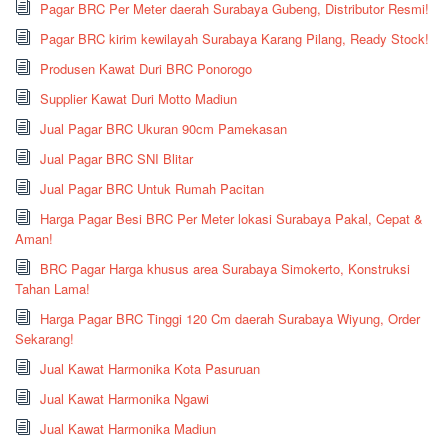
Pagar BRC Per Meter daerah Surabaya Gubeng, Distributor Resmi!
Pagar BRC kirim kewilayah Surabaya Karang Pilang, Ready Stock!
Produsen Kawat Duri BRC Ponorogo
Supplier Kawat Duri Motto Madiun
Jual Pagar BRC Ukuran 90cm Pamekasan
Jual Pagar BRC SNI Blitar
Jual Pagar BRC Untuk Rumah Pacitan
Harga Pagar Besi BRC Per Meter lokasi Surabaya Pakal, Cepat &
Aman!
BRC Pagar Harga khusus area Surabaya Simokerto, Konstruksi
Tahan Lama!
Harga Pagar BRC Tinggi 120 Cm daerah Surabaya Wiyung, Order
Sekarang!
Jual Kawat Harmonika Kota Pasuruan
Jual Kawat Harmonika Ngawi
Jual Kawat Harmonika Madiun