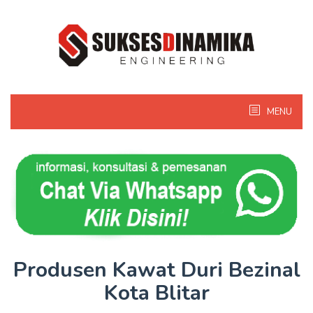
Skip
to
content
MENU
Produsen Kawat Duri Bezinal
Kota Blitar