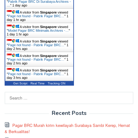
"
Pabrik Pagar BRC Di Surabaya Archives -
…
"
1 day ago
A visitor from
Singapore
viewed
"
Page not found - Pabrik Pagar BRC…
"
1
day 1 hr ago
A visitor from
Singapore
viewed
"
Model Pagar BRC Minimalis Archives -…
"
1 day 1 hr ago
A visitor from
Singapore
viewed
"
Page not found - Pabrik Pagar BRC…
"
1
day 2 hrs ago
A visitor from
Singapore
viewed
"
Page not found - Pabrik Pagar BRC…
"
1
day 2 hrs ago
A visitor from
Singapore
viewed
"
Page not found - Pabrik Pagar BRC…
"
1
day 3 hrs ago
Get Script
Real Time
Tracking ON
Search
for:
Recent Posts
Pagar BRC Murah kirim kewilayah Surabaya Sambi Kerep, Hemat
& Berkualitas!