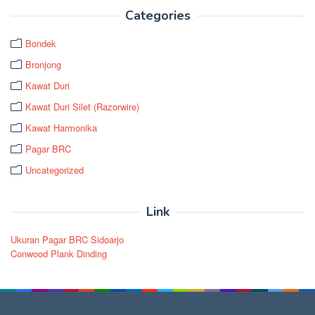
Categories
Bondek
Bronjong
Kawat Duri
Kawat Duri Silet (Razorwire)
Kawat Harmonika
Pagar BRC
Uncategorized
Link
Ukuran Pagar BRC Sidoarjo
Conwood Plank Dinding