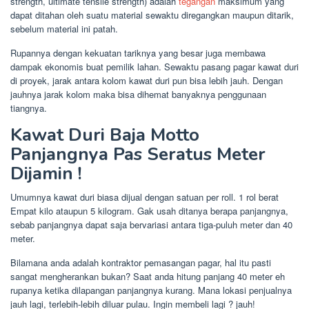
strength, ultimate tensile strength) adalah
tegangan
maksimum yang
dapat ditahan oleh suatu material sewaktu diregangkan maupun ditarik,
sebelum material ini patah.
Rupannya dengan kekuatan tariknya yang besar juga membawa
dampak ekonomis buat pemilik lahan. Sewaktu pasang pagar kawat duri
di proyek, jarak antara kolom kawat duri pun bisa lebih jauh. Dengan
jauhnya jarak kolom maka bisa dihemat banyaknya penggunaan
tiangnya.
Kawat Duri Baja Motto
Panjangnya Pas Seratus Meter
Dijamin !
Umumnya kawat duri biasa dijual dengan satuan per roll. 1 rol berat
Empat kilo ataupun 5 kilogram. Gak usah ditanya berapa panjangnya,
sebab panjangnya dapat saja bervariasi antara tiga-puluh meter dan 40
meter.
Bilamana anda adalah kontraktor pemasangan pagar, hal itu pasti
sangat mengherankan bukan? Saat anda hitung panjang 40 meter eh
rupanya ketika dilapangan panjangnya kurang. Mana lokasi penjualnya
jauh lagi, terlebih-lebih diluar pulau. Ingin membeli lagi ? jauh!