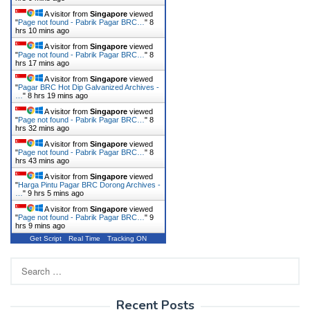
A visitor from
Singapore
viewed
"
Page not found - Pabrik Pagar BRC…
"
8
hrs 10 mins ago
A visitor from
Singapore
viewed
"
Page not found - Pabrik Pagar BRC…
"
8
hrs 17 mins ago
A visitor from
Singapore
viewed
"
Pagar BRC Hot Dip Galvanized Archives -
…
"
8 hrs 19 mins ago
A visitor from
Singapore
viewed
"
Page not found - Pabrik Pagar BRC…
"
8
hrs 32 mins ago
A visitor from
Singapore
viewed
"
Page not found - Pabrik Pagar BRC…
"
8
hrs 43 mins ago
A visitor from
Singapore
viewed
"
Harga Pintu Pagar BRC Dorong Archives -
…
"
9 hrs 5 mins ago
A visitor from
Singapore
viewed
"
Page not found - Pabrik Pagar BRC…
"
9
hrs 9 mins ago
Get Script
Real Time
Tracking ON
Search
for:
Recent Posts