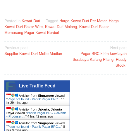
Posted in
Kawat Duri
Tagged
Harga Kawat Duri Per Meter
,
Harga
Kawat Duri Razor Wire
,
Kawat Duri Malang
,
Kawat Duri Razor
,
Memasang Pagar Kawat Berduri
Post
Previous post
Next post
Supplier Kawat Duri Motto Madiun
Pagar BRC kirim kewilayah
navigation
Surabaya Karang Pilang, Ready
Stock!
Live Traffic Feed
A visitor from
Singapore
viewed
"
Page not found - Pabrik Pagar BRC…
"
1
hr 29 mins ago
A visitor from
Jakarta, Jakarta
Raya
viewed "
Pabrik Pagar BRC Galvanis
- Produsen…
"
4 hrs 42 mins ago
A visitor from
Singapore
viewed
"
Page not found - Pabrik Pagar BRC…
"
8
hrs 9 mins ago