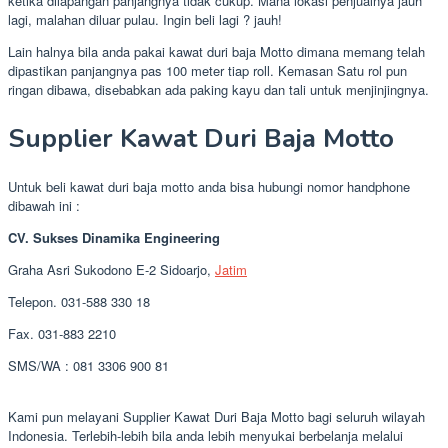
ketika dilapangan panjangnya tidak cukup. Mana lokasi penjualnya jauh
lagi, malahan diluar pulau. Ingin beli lagi ? jauh!
Lain halnya bila anda pakai kawat duri baja Motto dimana memang telah
dipastikan panjangnya pas 100 meter tiap roll. Kemasan Satu rol pun
ringan dibawa, disebabkan ada paking kayu dan tali untuk menjinjingnya.
Supplier Kawat Duri Baja Motto
Untuk beli kawat duri baja motto anda bisa hubungi nomor handphone
dibawah ini :
CV. Sukses Dinamika Engineering
Graha Asri Sukodono E-2 Sidoarjo,
Jatim
Telepon. 031-588 330 18
Fax. 031-883 2210
SMS/WA : 081 3306 900 81
Kami pun melayani Supplier Kawat Duri Baja Motto bagi seluruh wilayah
Indonesia. Terlebih-lebih bila anda lebih menyukai berbelanja melalui