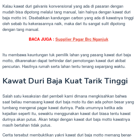
Kalau kawat duri galvanis konvensional yang ada di pasaran dengan
mudah bisa dipotong melalui tang manual, lain halnya dengan kawat duri
baja motto ini. Disebabkan kandungan carbon yang ada di kawatnya tinggi
oleh sebab itu kekerasannya naik, maka dari itu sangat sulit dipotong
dengan tang manual.
BACA JUGA :
Supplier Pagar Brc Nganjuk
Itu membawa keuntungan tuk pemilik lahan yang pasang kawat duri baja
motto, dikarenakan dapat terhindar dari pemotongan kawat duri akibat
pencurian. Hasilnya rumah serta lahan tentu tenang sepanjang waktu.
Kawat Duri Baja Kuat Tarik Tinggi
Salah satu kesaksian dari pembeli kami dimana mengkisahkan bahwa
saat beliau memasang kawat duri baja moto itu dan ada pohon besar yang
tumbang mengenai pagar kawat durinya. Pada umumnya ketika ada
kejadian seperti itu, sewaktu menggunakan kawat duri biasa tentu kawat
durinya akan putus. Akan tetapi dengan kawat duri baja motto kawatnya
masih bertahan tidak putus.
Cerita tersebut membuktikan yakni kawat duri baja motto memang benar-