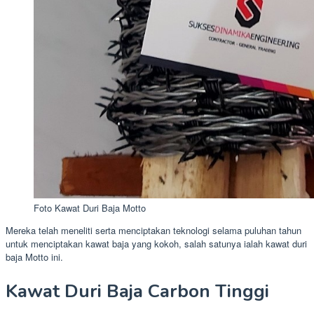
Foto Kawat Duri Baja Motto
Mereka telah meneliti serta menciptakan teknologi selama puluhan tahun
untuk menciptakan kawat baja yang kokoh, salah satunya ialah kawat duri
baja Motto ini.
Kawat Duri Baja Carbon Tinggi