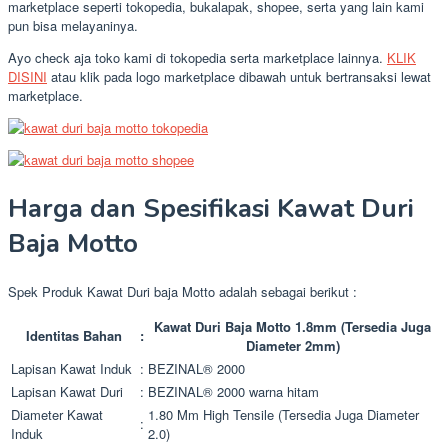
marketplace seperti tokopedia, bukalapak, shopee, serta yang lain kami
pun bisa melayaninya.
Ayo check aja toko kami di tokopedia serta marketplace lainnya.
KLIK
DISINI
atau klik pada logo marketplace dibawah untuk bertransaksi lewat
marketplace.
Harga dan Spesifikasi Kawat Duri
Baja Motto
Spek Produk Kawat Duri baja Motto adalah sebagai berikut :
Kawat Duri Baja Motto 1.8mm (Tersedia Juga
Identitas Bahan
:
Diameter 2mm)
Lapisan Kawat Induk
:
BEZINAL® 2000
Lapisan Kawat Duri
:
BEZINAL® 2000 warna hitam
Diameter Kawat
1.80 Mm High Tensile (Tersedia Juga Diameter
:
Induk
2.0)