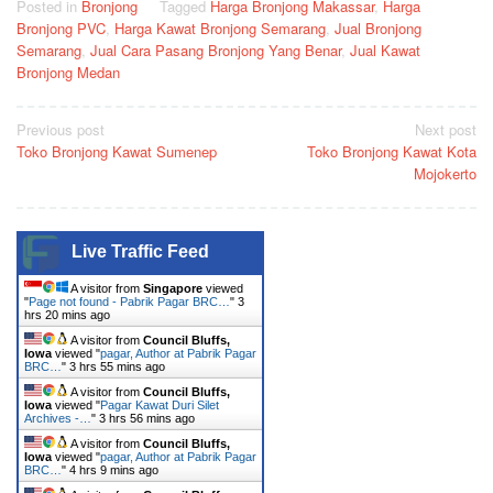
Posted in
Bronjong
Tagged
Harga Bronjong Makassar
,
Harga
Bronjong PVC
,
Harga Kawat Bronjong Semarang
,
Jual Bronjong
Semarang
,
Jual Cara Pasang Bronjong Yang Benar
,
Jual Kawat
Bronjong Medan
Post
Previous post
Next post
Toko Bronjong Kawat Sumenep
Toko Bronjong Kawat Kota
navigation
Mojokerto
Live Traffic Feed
A visitor from
Singapore
viewed
"
Page not found - Pabrik Pagar BRC…
"
3
hrs 20 mins ago
A visitor from
Council Bluffs,
Iowa
viewed "
pagar, Author at Pabrik Pagar
BRC…
"
3 hrs 55 mins ago
A visitor from
Council Bluffs,
Iowa
viewed "
Pagar Kawat Duri Silet
Archives -…
"
3 hrs 56 mins ago
A visitor from
Council Bluffs,
Iowa
viewed "
pagar, Author at Pabrik Pagar
BRC…
"
4 hrs 9 mins ago