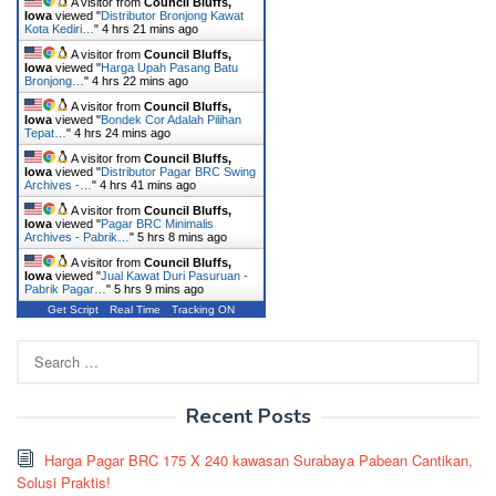
A visitor from
Council Bluffs,
Iowa
viewed "
Distributor Bronjong Kawat
Kota Kediri…
"
4 hrs 21 mins ago
A visitor from
Council Bluffs,
Iowa
viewed "
Harga Upah Pasang Batu
Bronjong…
"
4 hrs 22 mins ago
A visitor from
Council Bluffs,
Iowa
viewed "
Bondek Cor Adalah Pilihan
Tepat…
"
4 hrs 24 mins ago
A visitor from
Council Bluffs,
Iowa
viewed "
Distributor Pagar BRC Swing
Archives -…
"
4 hrs 41 mins ago
A visitor from
Council Bluffs,
Iowa
viewed "
Pagar BRC Minimalis
Archives - Pabrik…
"
5 hrs 8 mins ago
A visitor from
Council Bluffs,
Iowa
viewed "
Jual Kawat Duri Pasuruan -
Pabrik Pagar…
"
5 hrs 9 mins ago
Get Script
Real Time
Tracking ON
Search
for:
Recent Posts
Harga Pagar BRC 175 X 240 kawasan Surabaya Pabean Cantikan,
Solusi Praktis!