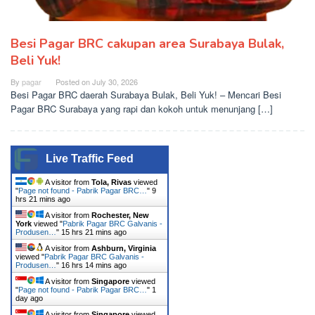
Besi Pagar BRC cakupan area Surabaya Bulak,
Beli Yuk!
By
pagar
Posted on
July 30, 2026
Besi Pagar BRC daerah Surabaya Bulak, Beli Yuk! – Mencari Besi
Pagar BRC Surabaya yang rapi dan kokoh untuk menunjang […]
Live Traffic Feed
A visitor from
Tola, Rivas
viewed
"
Page not found - Pabrik Pagar BRC…
"
9
hrs 21 mins ago
A visitor from
Rochester, New
York
viewed "
Pabrik Pagar BRC Galvanis -
Produsen…
"
15 hrs 21 mins ago
A visitor from
Ashburn, Virginia
viewed "
Pabrik Pagar BRC Galvanis -
Produsen…
"
16 hrs 14 mins ago
A visitor from
Singapore
viewed
"
Page not found - Pabrik Pagar BRC…
"
1
day ago
A visitor from
Singapore
viewed