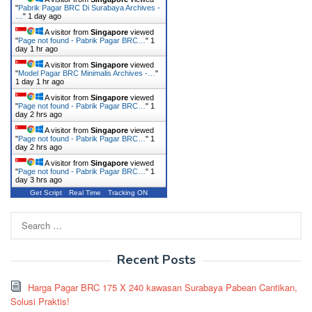
"
Pabrik Pagar BRC Di Surabaya Archives -
…
"
1 day ago
A visitor from
Singapore
viewed
"
Page not found - Pabrik Pagar BRC…
"
1
day 1 hr ago
A visitor from
Singapore
viewed
"
Model Pagar BRC Minimalis Archives -…
"
1 day 1 hr ago
A visitor from
Singapore
viewed
"
Page not found - Pabrik Pagar BRC…
"
1
day 2 hrs ago
A visitor from
Singapore
viewed
"
Page not found - Pabrik Pagar BRC…
"
1
day 2 hrs ago
A visitor from
Singapore
viewed
"
Page not found - Pabrik Pagar BRC…
"
1
day 3 hrs ago
Get Script
Real Time
Tracking ON
Search
for:
Recent Posts
Harga Pagar BRC 175 X 240 kawasan Surabaya Pabean Cantikan,
Solusi Praktis!