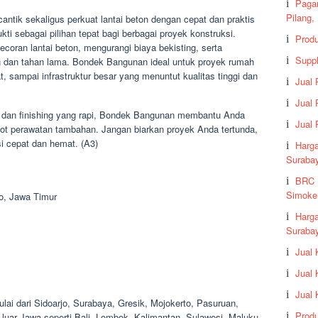
Paga
Pilang,
antik sekaligus perkuat lantai beton dengan cepat dan praktis
 sebagai pilihan tepat bagi berbagai proyek konstruksi.
Prod
coran lantai beton, mengurangi biaya bekisting, serta
Suppl
 dan tahan lama. Bondek Bangunan ideal untuk proyek rumah
t, sampai infrastruktur besar yang menuntut kualitas tinggi dan
Jual
Jual 
an finishing yang rapi, Bondek Bangunan membantu Anda
Jual
ot perawatan tambahan. Jangan biarkan proyek Anda tertunda,
i cepat dan hemat. (A3)
Harga
Suraba
BRC 
Simoker
o, Jawa Timur
Harg
Surabay
Jual
Jual
Jual
lai dari Sidoarjo, Surabaya, Gresik, Mojokerto, Pasuruan,
Produ
h luar Jawa seperti Bali, Lombok, Kalimantan, Sulawesi, Maluku,