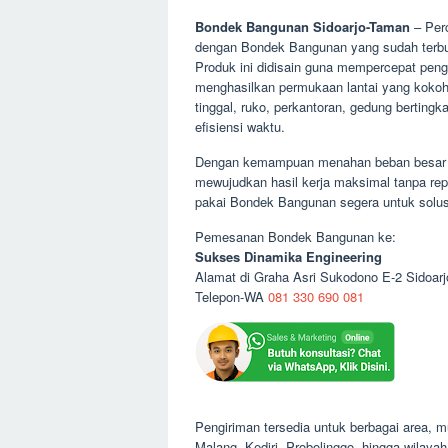
Bondek Bangunan Sidoarjo-Taman
– Perc
dengan Bondek Bangunan yang sudah terbukti
Produk ini didisain guna mempercepat penge
menghasilkan permukaan lantai yang kokoh
tinggal, ruko, perkantoran, gedung bertingka
efisiensi waktu.
Dengan kemampuan menahan beban besar d
mewujudkan hasil kerja maksimal tanpa rep
pakai Bondek Bangunan segera untuk solus
Pemesanan Bondek Bangunan ke:
Sukses Dinamika Engineering
Alamat di Graha Asri Sukodono E-2 Sidoarj
Telepon-WA
081 330 690 081
Pengiriman tersedia untuk berbagai area, mu
Malang, Kediri, Probolinggo, hingga wilaya