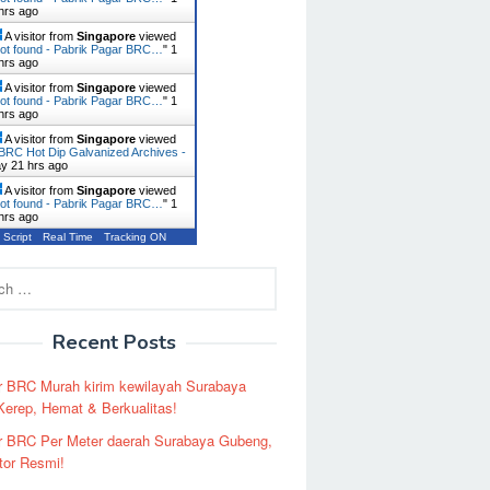
hrs ago
A visitor from
Singapore
viewed
ot found - Pabrik Pagar BRC…
"
1
hrs ago
A visitor from
Singapore
viewed
ot found - Pabrik Pagar BRC…
"
1
hrs ago
A visitor from
Singapore
viewed
BRC Hot Dip Galvanized Archives -
ay 21 hrs ago
A visitor from
Singapore
viewed
ot found - Pabrik Pagar BRC…
"
1
hrs ago
 Script
Real Time
Tracking ON
Recent Posts
r BRC Murah kirim kewilayah Surabaya
erep, Hemat & Berkualitas!
r BRC Per Meter daerah Surabaya Gubeng,
utor Resmi!