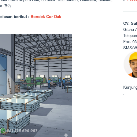
a.(B2)
jelasan berikut :
Bondek Cor Dak
CV. Su
Graha A
Telepon
Fax. 03
SMS/WA
Kunjung
: