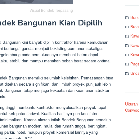
Visual Bondek Terpasang
Bon
dek Bangunan Kian Dipilih
Bron
Kawa
k Bangunan kini banyak dipilih kontraktor karena kemudahan
Kawa
 ini berfungsi ganda: menjadi bekisting permanen sekaligus
k bergelombang pada permukaannya membuat beton dapat
Kawa
kaku, stabil, dan mampu menahan beban berat secara optimal
Pag
Unca
ondek Bangunan memiliki sejumlah kelebihan. Pemasangan bisa
at ditekan secara signifikan, dan limbah proyek pun jauh lebih
dek Bangunan tetap menjaga kekuatan dan keamanan struktur
mis.
Ukuran
ang tinggi membantu kontraktor menyelesaikan proyek tepat
Conwoo
tut ketepatan jadwal. Kualitas hasilnya pun konsisten,
 diminimalkan. Karena alasan inilah Bondek Bangunan semakin
uhan bangunan modern, mulai dari rumah tinggal bertingkat,
ng parkir, hotel, maupun proyek komersial lainnya yang
bankan mutu. (C1)