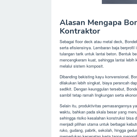
Alasan Mengapa Bon
Kontraktor
Sebagai floor deck atau metal deck, Bonde
serta efisiensinya. Lembaran baja berprofil
tulangan tarik untuk lantai beton. Bentu
mencengkeram kuat, sehingga lantai lebih 
melalui sistem komposit.
Dibanding bekisting kayu konvensional, B
dilakukan lebih singkat, biaya perancah dap
sedikit. Dengan keunggulan tersebut, Bon
sambil tetap ramah lingkungan serta ekono
Selain itu, produktivitas pemasangannya y
waktu, bahkan pada skala besar yang menun
sehingga risiko kesalahan konstruksi bisa
menjadi pilihan utama untuk berbagai kebut
ruko, gudang, pabrik, sekolah, hingga gedu
memerlukan kecepatan kerja tanpa mengor