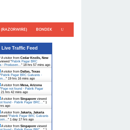
 (RAZORWIRE)
BONDEK
Live Traffic Feed
A visitor from
Cedar Knolls, New
viewed "
Pabrik Pagar BRC
is - Produsen…
"
18 hrs 57 mins ago
A visitor from
Dallas, Texas
"
Pabrik Pagar BRC Galvanis -
sen…
"
19 hrs 16 mins ago
A visitor from
Mesa, Arizona
"
Page not found - Pabrik Pagar
"
21 hrs 42 mins ago
A visitor from
Singapore
viewed
ot found - Pabrik Pagar BRC…
"
1
hrs ago
A visitor from
Jakarta, Jakarta
ewed "
Pabrik Pagar BRC Galvanis
usen…
"
1 day 17 hrs ago
A visitor from
Singapore
viewed
ot found - Pabrik Pagar BRC…
"
1