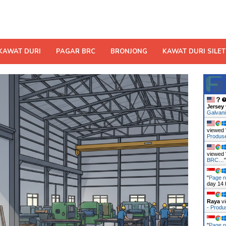
KAWAT DURI
PAGAR BRC
BRONJONG
KAWAT DURI SILET
Jersey
Galvan
viewed 
Produ
viewed 
BRC…
"
Page n
day 14 
Raya
vi
- Prod
"
Page n