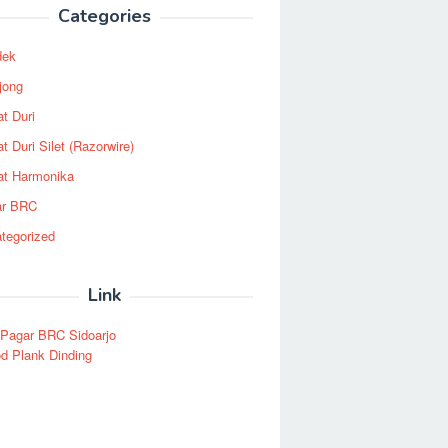
Categories
dek
jong
t Duri
t Duri Silet (Razorwire)
t Harmonika
ar BRC
tegorized
Link
 Pagar BRC Sidoarjo
d Plank Dinding