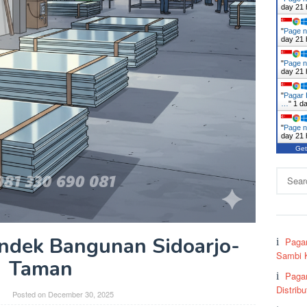
day 21 
"
Page n
day 21 
"
Page n
day 21 
"
Pagar 
…
"
1 d
"
Page n
day 21 
Get
Search
for:
ndek Bangunan Sidoarjo-
Paga
Sambi K
Taman
Paga
Distrib
Posted on
December 30, 2025