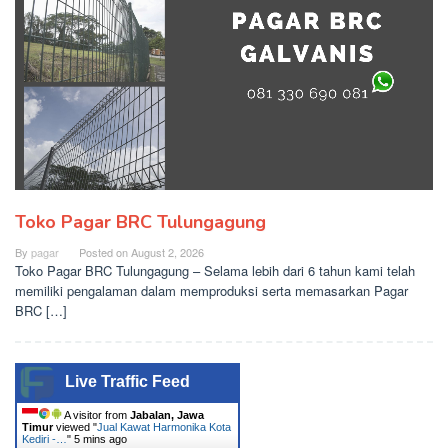
Toko Pagar BRC Tulungagung
By
pagar
Posted on
August 2, 2026
Toko Pagar BRC Tulungagung – Selama lebih dari 6 tahun kami telah
memiliki pengalaman dalam memproduksi serta memasarkan Pagar
BRC […]
Live Traffic Feed
A visitor from
Jabalan, Jawa
Timur
viewed "
Jual Kawat Harmonika Kota
Kediri -…
"
5 mins ago