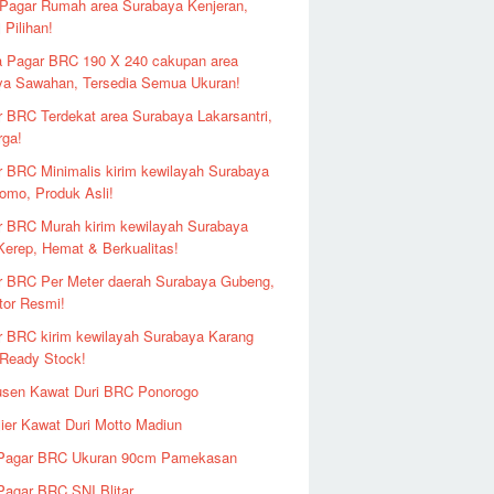
Pagar Rumah area Surabaya Kenjeran,
 Pilihan!
a Pagar BRC 190 X 240 cakupan area
ya Sawahan, Tersedia Semua Ukuran!
 BRC Terdekat area Surabaya Lakarsantri,
rga!
 BRC Minimalis kirim kewilayah Surabaya
omo, Produk Asli!
r BRC Murah kirim kewilayah Surabaya
erep, Hemat & Berkualitas!
r BRC Per Meter daerah Surabaya Gubeng,
utor Resmi!
r BRC kirim kewilayah Surabaya Karang
 Ready Stock!
usen Kawat Duri BRC Ponorogo
ier Kawat Duri Motto Madiun
 Pagar BRC Ukuran 90cm Pamekasan
Pagar BRC SNI Blitar