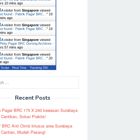
hrs 10 mins ago
A visitor from
Singapore
viewed
ot found - Pabrik Pagar BRC…
"
19
mins ago
A visitor from
Singapore
viewed
ot found - Pabrik Pagar BRC…
"
19
mins ago
A visitor from
Singapore
viewed
Pintu Pagar BRC Dorong Archives -
hrs 57 mins ago
A visitor from
Singapore
viewed
ot found - Pabrik Pagar BRC…
"
20
in ago
 Script
Real Time
Tracking ON
Recent Posts
a Pagar BRC 175 X 240 kawasan Surabaya
Cantikan, Solusi Praktis!
r BRC Anti Climb khusus area Surabaya
 Cantian, Mudah Pasang!