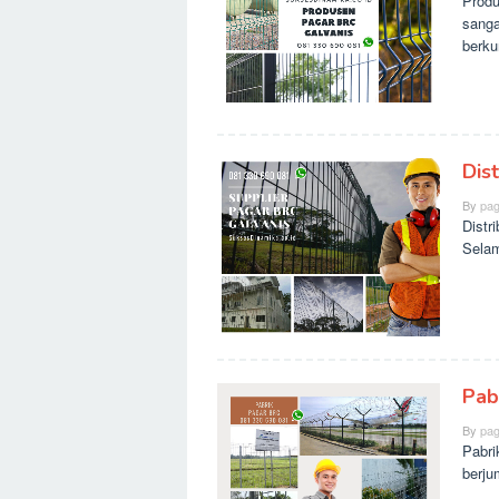
Produ
sanga
berku
Dis
By
pag
Distr
Selam
Pab
By
pag
Pabri
berju