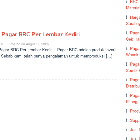
BRC 
Material
Harg
Suraba
Pagar
l Pagar BRC Per Lembar Kediri
Cek Ha
ar
Posted on
August 2, 2026
Pagar
Pagar BRC Per Lembar Kediri – Pagar BRC adalah produk favorit
Wonokr
 Sebab kami telah punya pengalaman untuk memproduksi […]
Paga
Sambi K
Paga
Distrib
Paga
Pilang,
Prod
Suppl
Jual
Jual 