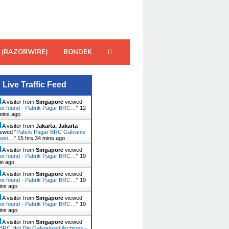
 (RAZORWIRE)
BONDEK
Live Traffic Feed
A visitor from
Singapore
viewed
ot found - Pabrik Pagar BRC…
"
12
mins ago
A visitor from
Jakarta, Jakarta
ewed "
Pabrik Pagar BRC Galvanis
usen…
"
15 hrs 34 mins ago
A visitor from
Singapore
viewed
ot found - Pabrik Pagar BRC…
"
19
in ago
A visitor from
Singapore
viewed
ot found - Pabrik Pagar BRC…
"
19
ins ago
A visitor from
Singapore
viewed
ot found - Pabrik Pagar BRC…
"
19
ins ago
A visitor from
Singapore
viewed
BRC Hot Dip Galvanized Archives -