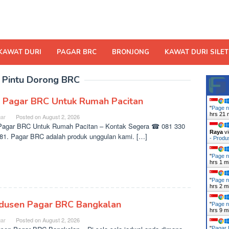
KAWAT DURI
PAGAR BRC
BRONJONG
KAWAT DURI SILET
:
Pintu Dorong BRC
l Pagar BRC Untuk Rumah Pacitan
"
Page n
hrs 21 
ar
Posted on
August 2, 2026
Pagar BRC Untuk Rumah Pacitan – Kontak Segera ☎ 081 330
Raya
vi
81. Pagar BRC adalah produk unggulan kami. […]
- Prod
"
Page n
hrs 1 m
"
Page n
hrs 2 m
dusen Pagar BRC Bangkalan
"
Page n
hrs 9 m
ar
Posted on
August 2, 2026
"
Pagar 