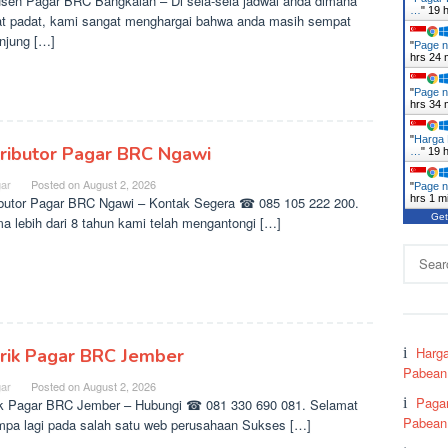
sen Pagar BRC Bangkalan – Di sela-sela jadwal anda dimana
…
"
19 
t padat, kami sangat menghargai bahwa anda masih sempat
njung […]
"
Page n
hrs 24 
"
Page n
hrs 34 
"
Harga 
tributor Pagar BRC Ngawi
…
"
19 
ar
Posted on
August 2, 2026
"
Page n
hrs 1 m
ibutor Pagar BRC Ngawi – Kontak Segera ☎ 085 105 222 200.
Get
a lebih dari 8 tahun kami telah mengantongi […]
Search
for:
Harg
rik Pagar BRC Jember
Pabean 
ar
Posted on
August 2, 2026
Paga
k Pagar BRC Jember – Hubungi ☎ 081 330 690 081. Selamat
Pabean
mpa lagi pada salah satu web perusahaan Sukses […]