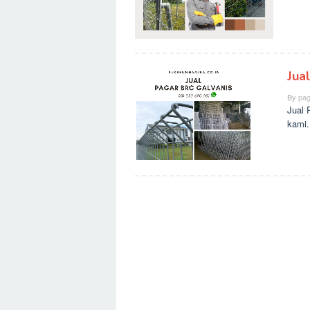
Jua
By
pag
Jual 
kami.