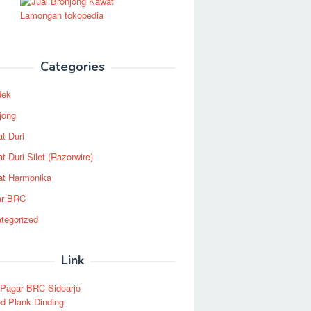
Categories
dek
jong
t Duri
t Duri Silet (Razorwire)
t Harmonika
ar BRC
tegorized
Link
 Pagar BRC Sidoarjo
d Plank Dinding