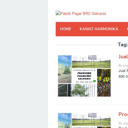
Skip
to
content
HOME
KAWAT HARMONIKA
Tag
Jua
By
pag
Jual 
690 0
Pro
By
pag