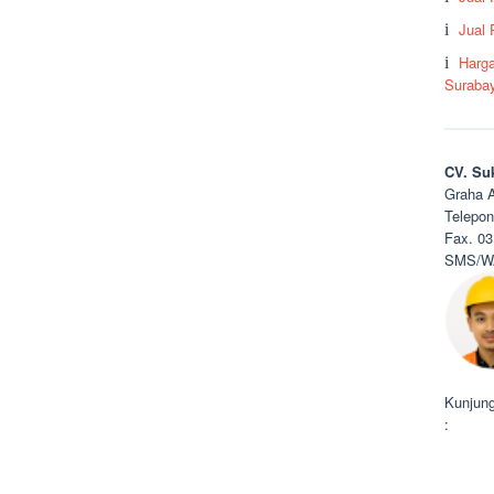
Jual
Harga
Suraba
CV. Su
Graha A
Telepon
Fax. 03
SMS/WA
Kunjung
: