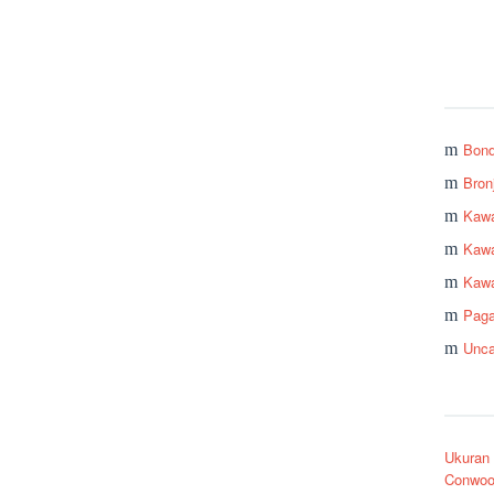
Bon
Bron
Kawa
Kawa
Kawa
Pag
Unca
Ukuran
Conwoo