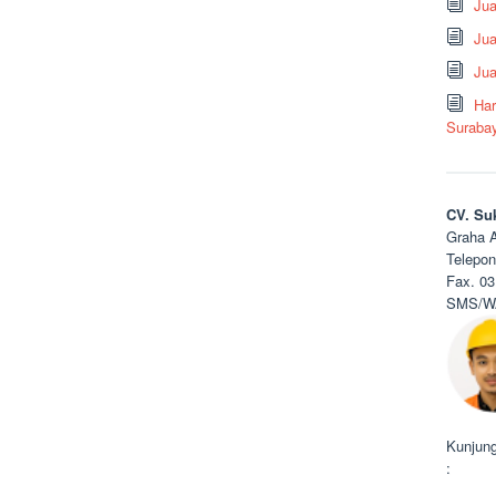
Ju
Jua
Jua
Har
Suraba
CV. Su
Graha A
Telepon
Fax. 03
SMS/WA
Kunjung
: