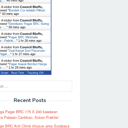
ng…
"
40 mins ago
A visitor from
Council Bluffs,
ewed "
Bondek Cor Adalah Pilihan
…
"
43 mins ago
A visitor from
Council Bluffs,
ewed "
Distributor Pagar BRC Swing
es -…
"
59 mins ago
A visitor from
Council Bluffs,
ewed "
Pagar BRC Minimalis
s - Pabrik…
"
1 hr 26 mins ago
A visitor from
Council Bluffs,
ewed "
Jual Kawat Duri Pasuruan -
 Pagar…
"
1 hr 27 mins ago
A visitor from
Council Bluffs,
ewed "
Pagar Kawat Berduri Harga
es -…
"
1 hr 29 mins ago
 Script
Real Time
Tracking ON
Recent Posts
rga Pagar BRC 175 X 240 kawasan
a Pabean Cantikan, Solusi Praktis!
ar BRC Anti Climb khusus area Surabaya