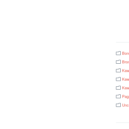
Bon
Bro
Kaw
Kawa
Kaw
Pag
Unc