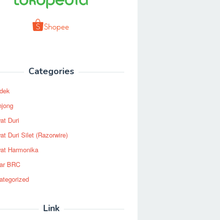
Categories
dek
njong
at Duri
t Duri Silet (Razorwire)
at Harmonika
ar BRC
ategorized
Link