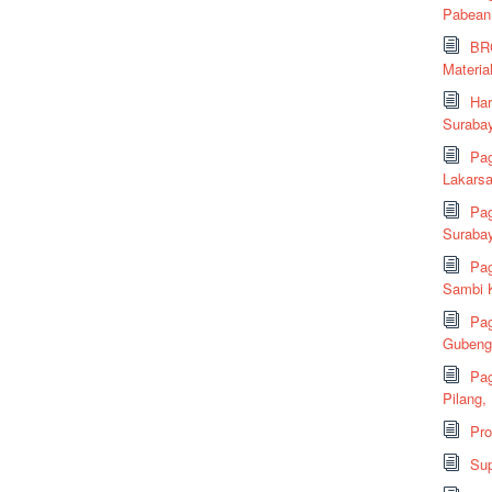
Pabean
BRC
Material
Har
Suraba
Pag
Lakarsa
Pag
Suraba
Pag
Sambi K
Pag
Gubeng,
Pag
Pilang,
Pr
Sup