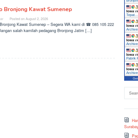
Bronjo
o Bronjong Kawat Sumenep
Iowa
vi
Tepat
ar
Posted on
August 2, 2026
Bronjong Kawat Sumenep – Segera WA kami di ☎ 085 105 222
Iowa
vi
Jangan salah kamilah pedagang Bronjong Jatim […]
Archiv
Iowa
vi
Archive
Iowa
vi
Pabrik
Iowa
vi
Archiv
Get
Search
for:
Ha
Surabay
Pag