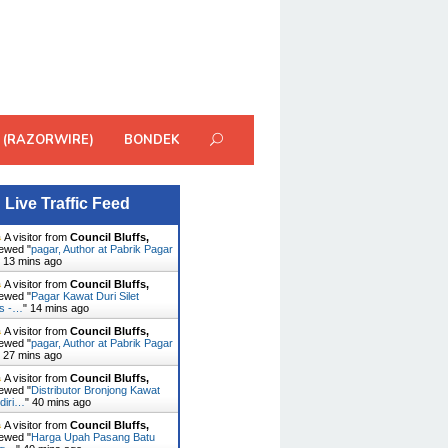
 (RAZORWIRE)
BONDEK
Live Traffic Feed
A visitor from
Council Bluffs,
ewed "
pagar, Author at Pabrik Pagar
"
13 mins ago
A visitor from
Council Bluffs,
ewed "
Pagar Kawat Duri Silet
es -…
"
14 mins ago
A visitor from
Council Bluffs,
ewed "
pagar, Author at Pabrik Pagar
"
27 mins ago
A visitor from
Council Bluffs,
ewed "
Distributor Bronjong Kawat
diri…
"
40 mins ago
A visitor from
Council Bluffs,
ewed "
Harga Upah Pasang Batu