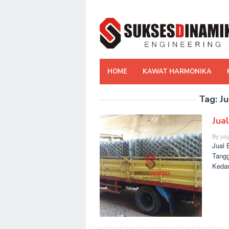
Skip
to
content
HOME
KAWAT HARMONIKA
Tag:
Ju
Jua
By
pag
Jual 
Tangg
Kedam