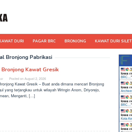
KAWAT DURI
PAGAR BRC
BRONJONG
KAWAT DURI SILET
al Bronjong Pabrikasi
l Bronjong Kawat Gresik
Iowa
vi
BRC…
ar
Posted on
August 2, 2026
Bronjong Kawat Gresik – Buat anda dimana mencari Bronjong
Iowa
vi
ul yang terjangkau untuk wilayah Wringin Anom, Driyorejo,
Archiv
ean, Menganti, […]
Iowa
vi
BRC…
Iowa
vi
Kota Ke
Iowa
vi