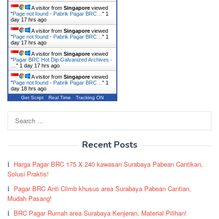
A visitor from
Singapore
viewed
"
Page not found - Pabrik Pagar BRC…
"
1
day 17 hrs ago
A visitor from
Singapore
viewed
"
Page not found - Pabrik Pagar BRC…
"
1
day 17 hrs ago
A visitor from
Singapore
viewed
"
Pagar BRC Hot Dip Galvanized Archives -
…
"
1 day 17 hrs ago
A visitor from
Singapore
viewed
"
Page not found - Pabrik Pagar BRC…
"
1
day 18 hrs ago
Get Script
Real Time
Tracking ON
Search
for:
Recent Posts
Harga Pagar BRC 175 X 240 kawasan Surabaya Pabean Cantikan,
Solusi Praktis!
Pagar BRC Anti Climb khusus area Surabaya Pabean Cantian,
Mudah Pasang!
BRC Pagar Rumah area Surabaya Kenjeran, Material Pilihan!