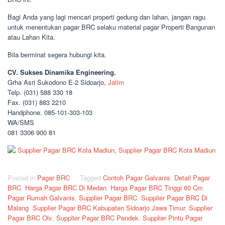
Bagi Anda yang lagi mencari properti gedung dan lahan, jangan ragu
untuk menentukan pagar BRC selaku material pagar Properti Bangunan
atau Lahan Kita.
Bila berminat segera hubungi kita.
CV. Sukses Dinamika Engineering.
Grha Asri Sukodono E-2 Sidoarjo,
Jatim
Telp. (031) 588 330 18
Fax. (031) 883 2210
Handphone. 085-101-303-103
WA/SMS
081 3306 900 81
Posted in
Pagar BRC
Tagged
Contoh Pagar Galvanis
,
Detail Pagar
BRC
,
Harga Pagar BRC Di Medan
,
Harga Pagar BRC Tinggi 60 Cm
,
Pagar Rumah Galvanis
,
Supplier Pagar BRC
,
Supplier Pagar BRC Di
Malang
,
Supplier Pagar BRC Kabupaten Sidoarjo Jawa Timur
,
Supplier
Pagar BRC Olx
,
Supplier Pagar BRC Pendek
,
Supplier Pintu Pagar