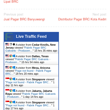
Lipat BRC
Post
Previous post
Next post
Jual Pagar BRC Banyuwangi
Distributor Pagar BRC Kota Kediri
navigation
Live Traffic Feed
A visitor from
Cedar Knolls, New
Jersey
viewed "
Pabrik Pagar BRC
Galvanis - Produsen…
"
15 hrs 35 mins ago
A visitor from
Dallas, Texas
viewed "
Pabrik Pagar BRC Galvanis -
Produsen…
"
15 hrs 54 mins ago
A visitor from
Mesa, Arizona
viewed "
Page not found - Pabrik Pagar
BRC…
"
18 hrs 20 mins ago
A visitor from
Singapore
viewed
"
Page not found - Pabrik Pagar BRC…
"
1
day 11 hrs ago
A visitor from
Jakarta, Jakarta
Raya
viewed "
Pabrik Pagar BRC Galvanis
- Produsen…
"
1 day 14 hrs ago
A visitor from
Singapore
viewed
"
Page not found - Pabrik Pagar BRC…
"
1
day 17 hrs ago