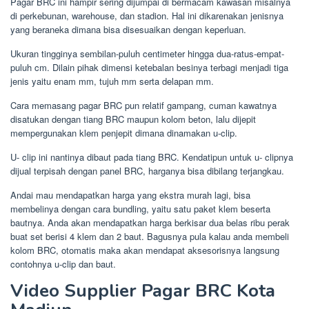
Pagar BRC ini hampir sering dijumpai di bermacam kawasan misalnya
di perkebunan, warehouse, dan stadion. Hal ini dikarenakan jenisnya
yang beraneka dimana bisa disesuaikan dengan keperluan.
Ukuran tingginya sembilan-puluh centimeter hingga dua-ratus-empat-
puluh cm. Dilain pihak dimensi ketebalan besinya terbagi menjadi tiga
jenis yaitu enam mm, tujuh mm serta delapan mm.
Cara memasang pagar BRC pun relatif gampang, cuman kawatnya
disatukan dengan tiang BRC maupun kolom beton, lalu dijepit
mempergunakan klem penjepit dimana dinamakan u-clip.
U- clip ini nantinya dibaut pada tiang BRC. Kendatipun untuk u- clipnya
dijual terpisah dengan panel BRC, harganya bisa dibilang terjangkau.
Andai mau mendapatkan harga yang ekstra murah lagi, bisa
membelinya dengan cara bundling, yaitu satu paket klem beserta
bautnya. Anda akan mendapatkan harga berkisar dua belas ribu perak
buat set berisi 4 klem dan 2 baut. Bagusnya pula kalau anda membeli
kolom BRC, otomatis maka akan mendapat aksesorisnya langsung
contohnya u-clip dan baut.
Video Supplier Pagar BRC Kota