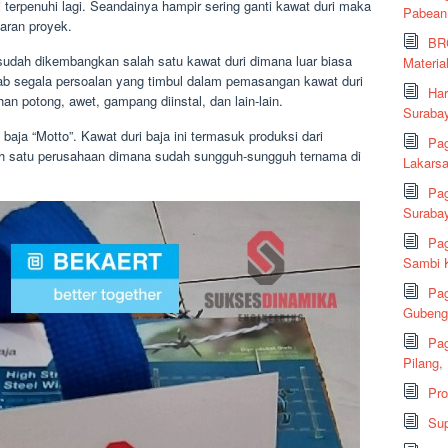
 terpenuhi lagi. Seandainya hampir sering ganti kawat duri maka
Pabean
aran proyek.
BRC
udah dikembangkan salah satu kawat duri dimana luar biasa
Material
ab segala persoalan yang timbul dalam pemasangan kawat duri
Har
n potong, awet, gampang diinstal, dan lain-lain.
Suraba
ja “Motto”. Kawat duri baja ini termasuk produksi dari
Pag
h satu perusahaan dimana sudah sungguh-sungguh ternama di
Lakarsa
Pag
Suraba
Pag
Sambi K
Pag
Gubeng,
Pag
Pilang,
Pr
Sup