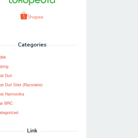
Categories
dek
njong
at Duri
t Duri Silet (Razorwire)
at Harmonika
ar BRC
ategorized
Link