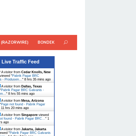
 (RAZORWIRE)
BONDEK
Live Traffic Feed
A visitor from
Cedar Knolls, New
viewed "
Pabrik Pagar BRC
is - Produsen…
"
8 hrs 36 mins ago
A visitor from
Dallas, Texas
"
Pabrik Pagar BRC Galvanis -
sen…
"
8 hrs 55 mins ago
A visitor from
Mesa, Arizona
"
Page not found - Pabrik Pagar
"
11 hrs 20 mins ago
A visitor from
Singapore
viewed
ot found - Pabrik Pagar BRC…
"
1
rs ago
A visitor from
Jakarta, Jakarta
ewed "
Pabrik Pagar BRC Galvanis