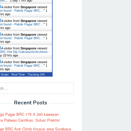
usen…
"
1 day 7 hrs ago
A visitor from
Singapore
viewed
ot found - Pabrik Pagar BRC…
"
1
hrs ago
A visitor from
Singapore
viewed
ot found - Pabrik Pagar BRC…
"
1
hrs ago
A visitor from
Singapore
viewed
ot found - Pabrik Pagar BRC…
"
1
hrs ago
A visitor from
Singapore
viewed
BRC Hot Dip Galvanized Archives -
ay 10 hrs ago
A visitor from
Singapore
viewed
ot found - Pabrik Pagar BRC…
"
1
hrs ago
 Script
Real Time
Tracking ON
Recent Posts
rga Pagar BRC 175 X 240 kawasan
a Pabean Cantikan, Solusi Praktis!
ar BRC Anti Climb khusus area Surabaya