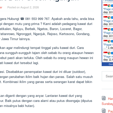
- Prod
ar
Posted on
August 2, 2026
"
Page n
day 10 
gera Hubungi ☎ 081 553 999 767. Apakah anda tahu, anda bisa
"
Page n
api dengan mutu yang prima ? Kami adalah pedagang kawat duri
day 10 
atikalen, Ngluyu, Berbek, Ngetos, Baron, Loceret, Bagor,
"
Page n
tianrowo, Ngronggot, Nganjuk, Rejoso, Kertosono, Gondang,
day 10 
 Jawa Timur lainnya.
"
Pagar 
n agar melindungi tempat tinggal yaitu kawat duri. Cara
…
"
1 d
mana sungguh-sungguh tajam oleh sebab itu orang ataupun hewan
"
Page n
ebut pasti akan terluka. Oleh sebab itu orang maupun hewan ini
day 11 
i kawat duri tersebut lagi.
Get
si. Disebabkan penempatan kawat duri ini diluar (outdoor),
Search
rangan perubahan iklim baik hujan dan panas. Salah satu musuh
for:
at. Kombinasi iklim yang ganas serta serangan karat dapat bikin
skan diganti dengan yang anyar. Lantaran kawat duri yang
Ha
r. Baik putus dengan cara alami atau putus disengaja (diputus
Surabay
an misalnya babi hutan).
Pag