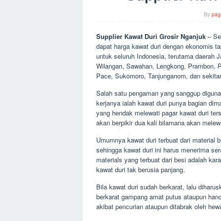
By
pag
Supplier Kawat Duri Grosir Nganjuk
– Se
dapat harga kawat duri dengan ekonomis t
untuk seluruh Indonesia, terutama daerah J
Wilangan, Sawahan, Lengkong, Prambon, Pa
Pace, Sukomoro, Tanjunganom, dan sekitar
Salah satu pengaman yang sanggup digunaka
kerjanya ialah kawat duri punya bagian di
yang hendak melewati pagar kawat duri ters
akan berpikir dua kali bilamana akan melewat
Umumnya kawat duri terbuat dari material be
sehingga kawat duri ini harus menerima se
materials yang terbuat dari besi adalah kar
kawat duri tak berusia panjang.
Bila kawat duri sudah berkarat, lalu diharu
berkarat gampang amat putus ataupun hancu
akibat pencurian ataupun ditabrak oleh hew