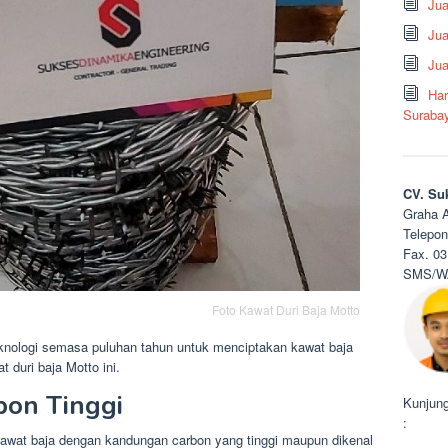
Ju
Jua
Jua
Har
Suraba
CV. Su
Graha A
Telepon
Fax. 03
SMS/WA
Foto Kawat Duri Baja Motto
eknologi semasa puluhan tahun untuk menciptakan kawat baja
duri baja Motto ini.
bon Tinggi
Kunjung
:
 kawat baja dengan kandungan carbon yang tinggi maupun dikenal