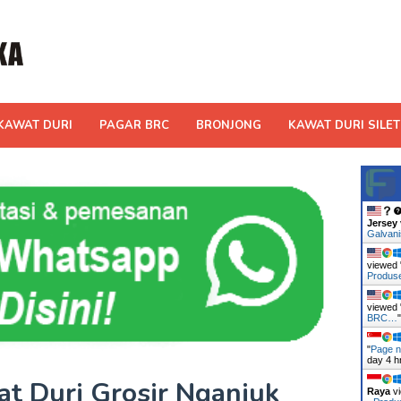
KAWAT DURI
PAGAR BRC
BRONJONG
KAWAT DURI SILET
Jersey
Galvan
viewed 
Produ
viewed 
BRC…
"
Page n
day 4 h
at Duri Grosir Nganjuk
Raya
vi