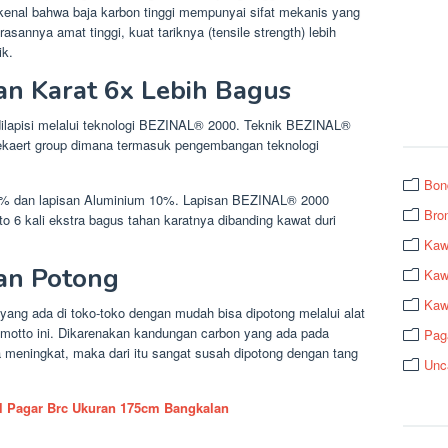
kenal bahwa baja karbon tinggi mempunyai sifat mekanis yang
annya amat tinggi, kuat tariknya (tensile strength) lebih
ik.
an Karat 6x Lebih Bagus
n dilapisi melalui teknologi BEZINAL® 2000. Teknik BEZINAL®
 Bekaert group dimana termasuk pengembangan teknologi
Bon
90% dan lapisan Aluminium 10%. Lapisan BEZINAL® 2000
Bro
o 6 kali ekstra bagus tahan karatnya dibanding kawat duri
Kaw
an Potong
Kawa
Kaw
yang ada di toko-toko dengan mudah bisa dipotong melalui alat
a motto ini. Dikarenakan kandungan carbon yang ada pada
Pag
a meningkat, maka dari itu sangat susah dipotong dengan tang
Unc
l Pagar Brc Ukuran 175cm Bangkalan