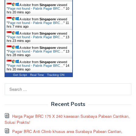
A visitor from
Singapore
viewed
"
Page not found - Pabrik Pagar BRC…
"
10
hrs 20 mins ago
A visitor from
Singapore
viewed
"
Page not found - Pabrik Pagar BRC…
"
11
hrs 7 mins ago
A visitor from
Singapore
viewed
"
Page not found - Pabrik Pagar BRC…
"
13
hrs 23 mins ago
A visitor from
Singapore
viewed
"
Page not found - Pabrik Pagar BRC…
"
13
hrs 28 mins ago
A visitor from
Singapore
viewed
"
Page not found - Pabrik Pagar BRC…
"
14
hrs 20 mins ago
Get Script
Real Time
Tracking ON
Search
for:
Recent Posts
Harga Pagar BRC 175 X 240 kawasan Surabaya Pabean Cantikan,
Solusi Praktis!
Pagar BRC Anti Climb khusus area Surabaya Pabean Cantian,