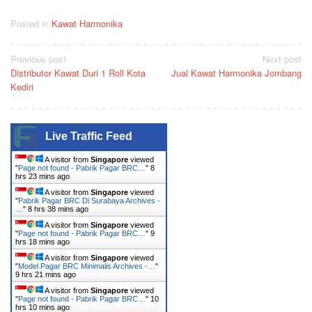
Posted in
Kawat Harmonika
Post
Previous post
Next post
Distributor Kawat Duri 1 Roll Kota
Jual Kawat Harmonika Jombang
navigation
Kediri
Live Traffic Feed
A visitor from
Singapore
viewed
"
Page not found - Pabrik Pagar BRC…
"
8
hrs 23 mins ago
A visitor from
Singapore
viewed
"
Pabrik Pagar BRC Di Surabaya Archives -
…
"
8 hrs 38 mins ago
A visitor from
Singapore
viewed
"
Page not found - Pabrik Pagar BRC…
"
9
hrs 18 mins ago
A visitor from
Singapore
viewed
"
Model Pagar BRC Minimalis Archives -…
"
9 hrs 21 mins ago
A visitor from
Singapore
viewed
"
Page not found - Pabrik Pagar BRC…
"
10
hrs 10 mins ago