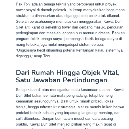
Pak Toni adalah tenaga teknis yang beroperasi untuk proyek
tower sinyal di daerah pelosok. Ia kerap menyaksikan bagaimana
struktur itu dihancurkan atau diganggu oleh pelaku tak dikenal.
Setelah perusahaannya memutuskan menggunakan Kawat Duri
Silet anti karat di sekeliling tower dan gerbang masuk, pencurian
perlengkapan dan masalah jaringan pun menurun drastis. Bahkan
program listrik tenaga surya (pembangkit listrik tenaga surya) di
ruang terbuka juga mulai mengadopsi sistem serupa.
“Ongkosnya kecil dibanding potensi kehilangan kalau sistemnya
diganggu,” ucap Toni.
Markas Kawat Duri Silet BTO 30
Probolinggo
Dari Rumah Hingga Objek Vital,
Satu Jawaban Perlindungan
Setiap kisah di atas menegaskan satu kesamaan utama—Kawat
Duri Silet bukan semata-mata penghadang, tetapi benteng
keamanan sesungguhnya. Baik untuk rumah pribadi, lokasi
bisnis, hingga infrastruktur strategis, alat ini membuktikan bahwa
proteksi terbaik adalah yang terpasang langsung, nonstop, dan
sulit ditembus. Dengan bermacam model dan cara pasang
praktis, Kawat Duri Silet menjadi pilihan yang makin tepat di