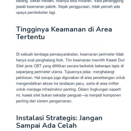
barang. Sekali insiden, nilainya bisa miliaran,” kata penanggung
jawab keamanan pabrik. Sejak penggunaan, tidak pernah ada
upaya pembobolan lagi.
Markas Kawat Duri Silet BTO 30
Probolinggo
Tingginya Keamanan di Area
Tertentu
Markas Kawat Duri
Silet BTO 30 Probolinggo
Di sebuah lembaga pemasyarakatan, keamanan perimeter tidak
hanya soal penghalang fisik. Tim keamanan memilih Kawat Duri
Silet jenis CBT yang dililitkan secara berkelok beberapa lapis di
sepanjang perimeter utama. Tujuannya jelas: menghalangi
pelolosan. Hal serupa juga digunakan di area penerbangan untuk
mengendalikan akses ke landasan pacu, serta di area militer
untuk menjaga infrastruktur penting. Dalam lingkungan seperti
ini, kawat silet bukan sekadar penguat—ia menjadi komponen
penting dari sistem pengamanan.
Markas Kawat Duri Silet BTO
30 Probolinggo
Instalasi Strategis: Jangan
Sampai Ada Celah