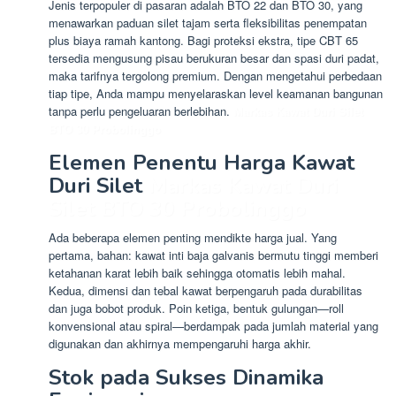
Jenis terpopuler di pasaran adalah BTO 22 dan BTO 30, yang
menawarkan paduan silet tajam serta fleksibilitas penempatan
plus biaya ramah kantong. Bagi proteksi ekstra, tipe CBT 65
tersedia mengusung pisau berukuran besar dan spasi duri padat,
maka tarifnya tergolong premium. Dengan mengetahui perbedaan
tiap tipe, Anda mampu menyelaraskan level keamanan bangunan
tanpa perlu pengeluaran berlebihan.
Markas Kawat Duri Silet
BTO 30 Probolinggo
Elemen Penentu Harga Kawat
Duri Silet
Markas Kawat Duri
Silet BTO 30 Probolinggo
Ada beberapa elemen penting mendikte harga jual. Yang
pertama, bahan: kawat inti baja galvanis bermutu tinggi memberi
ketahanan karat lebih baik sehingga otomatis lebih mahal.
Kedua, dimensi dan tebal kawat berpengaruh pada durabilitas
dan juga bobot produk. Poin ketiga, bentuk gulungan—roll
konvensional atau spiral—berdampak pada jumlah material yang
digunakan dan akhirnya mempengaruhi harga akhir.
Stok pada Sukses Dinamika