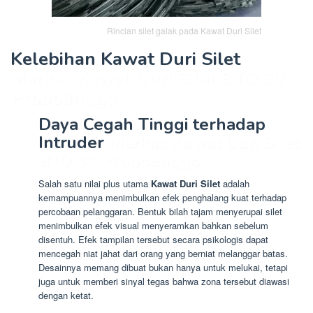
Rincian silet galak pada Kawat Duri Silet
Kelebihan Kawat Duri Silet
Markas Kawat Duri Silet BTO 30
Probolinggo
Daya Cegah Tinggi terhadap
Intruder
Markas Kawat Duri Silet
BTO 30 Probolinggo
Salah satu nilai plus utama
Kawat Duri Silet
adalah
kemampuannya menimbulkan efek penghalang kuat terhadap
percobaan pelanggaran. Bentuk bilah tajam menyerupai silet
menimbulkan efek visual menyeramkan bahkan sebelum
disentuh. Efek tampilan tersebut secara psikologis dapat
mencegah niat jahat dari orang yang berniat melanggar batas.
Desainnya memang dibuat bukan hanya untuk melukai, tetapi
juga untuk memberi sinyal tegas bahwa zona tersebut diawasi
dengan ketat.