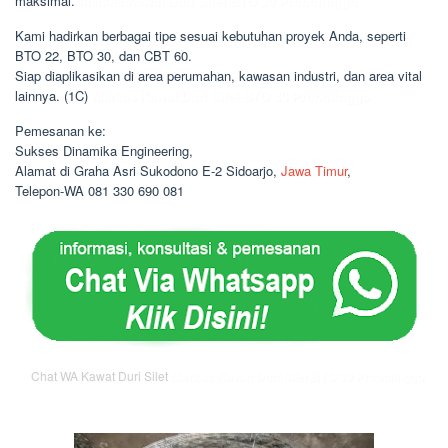
maksimal.
Markas Kawat Duri Silet BTO 30 Probolinggo
Kami hadirkan berbagai tipe sesuai kebutuhan proyek Anda, seperti
BTO 22, BTO 30, dan CBT 60.
Siap diaplikasikan di area perumahan, kawasan industri, dan area vital
lainnya. (1C)
Markas Kawat Duri Silet BTO 30 Probolinggo
Pemesanan ke:
Sukses Dinamika Engineering,
Alamat di Graha Asri Sukodono E-2 Sidoarjo,
Jawa Timur
,
Telepon-WA 081 330 690 081
Chat WA Kawat Duri Silet
Markas Kawat Duri Silet BTO 30 Probolinggo