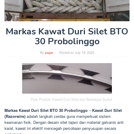
Markas Kawat Duri Silet BTO
30 Probolinggo
By
pagar
Posted on
July 19, 2025
Foto Produk: Kawat Duri Silet dari Berbagai Sudut
Markas Kawat Duri Silet BTO 30 Probolinggo
–
Kawat Duri Silet
(Razorwire)
adalah langkah cerdas guna memperkuat sistem
keamanan fisik. Dengan desain silet tajam dan material galvanis anti
karat, kawat ini efektif mencegah percobaan penyusupan secara