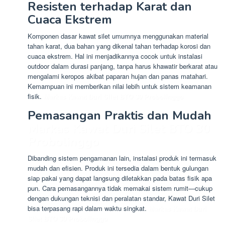
Resisten terhadap Karat dan
Cuaca Ekstrem
Komponen dasar kawat silet umumnya menggunakan material
tahan karat, dua bahan yang dikenal tahan terhadap korosi dan
cuaca ekstrem. Hal ini menjadikannya cocok untuk instalasi
outdoor dalam durasi panjang, tanpa harus khawatir berkarat atau
mengalami keropos akibat paparan hujan dan panas matahari.
Kemampuan ini memberikan nilai lebih untuk sistem keamanan
fisik.
Markas Kawat Duri Silet BTO 30 Probolinggo
Pemasangan Praktis dan Mudah
Markas Kawat Duri Silet BTO 30
Probolinggo
Dibanding sistem pengamanan lain, instalasi produk ini termasuk
mudah dan efisien. Produk ini tersedia dalam bentuk gulungan
siap pakai yang dapat langsung diletakkan pada batas fisik apa
pun. Cara pemasangannya tidak memakai sistem rumit—cukup
dengan dukungan teknisi dan peralatan standar, Kawat Duri Silet
bisa terpasang rapi dalam waktu singkat.
Markas Kawat Duri
Silet BTO 30 Probolinggo