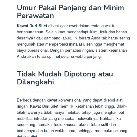
Umur Pakai Panjang dan Minim
Perawatan
Kawat Duri Silet
dibuat agar awet dalam rentang waktu
bertahun-tahun. Selain kuat menghadapi iklim, fisik dan bahan
dasarnya tidak gampang lapuk. Ini berarti Anda tak harus sering
mengubah atau memperbaiki instalasi, sehingga menghemat
biaya operasional. Dengan perhatian ringan, sistem keamanan
Anda akan tetap optimal selama waktu panjang.
Markas Kawat
Duri Silet BTO 30 Probolinggo
Tidak Mudah Dipotong atau
Dilangkahi
Markas Kawat Duri
Silet BTO 30 Probolinggo
Berbeda dengan kawat konvensional yang dapat dijebol alat
ringan, Kawat Duri Silet memiliki ketahanan lebih tinggi. Bilah-
bilah tajamnya tidak hanya melukai, tetapi juga menghambat
mobilitas intruder yang mencoba melewatinya. Bahkan jika
seseorang memakai tools khusus, akses tetap sulit dan
berbahaya dan butuh waktu lama, sehingga membuka peluang
deteksi dini.