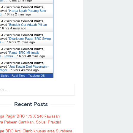
diri…
"
6 hrs 1 min ago
A visitor from
Council Bluffs,
ewed "
Harga Upah Pasang Batu
ng…
"
6 hrs 2 mins ago
A visitor from
Council Bluffs,
ewed "
Bondek Cor Adalah Pilihan
…
"
6 hrs 4 mins ago
A visitor from
Council Bluffs,
ewed "
Distributor Pagar BRC Swing
es -…
"
6 hrs 21 mins ago
A visitor from
Council Bluffs,
ewed "
Pagar BRC Minimalis
s - Pabrik…
"
6 hrs 48 mins ago
A visitor from
Council Bluffs,
ewed "
Jual Kawat Duri Pasuruan -
 Pagar…
"
6 hrs 49 mins ago
 Script
Real Time
Tracking ON
Recent Posts
rga Pagar BRC 175 X 240 kawasan
a Pabean Cantikan, Solusi Praktis!
ar BRC Anti Climb khusus area Surabaya