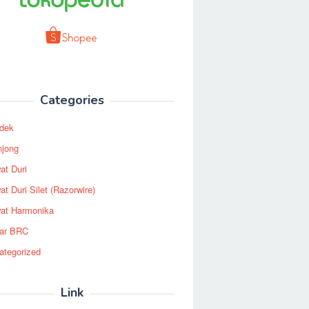
Categories
dek
njong
at Duri
t Duri Silet (Razorwire)
at Harmonika
ar BRC
ategorized
Link