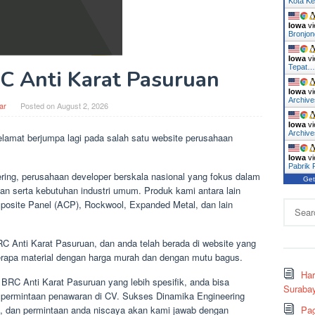
Kota Ke
Iowa
vi
Bronjo
Iowa
vi
Tepat
RC Anti Karat Pasuruan
Iowa
vi
Archiv
ar
Posted on
August 2, 2026
Iowa
vi
Archive
lamat berjumpa lagi pada salah satu website perusahaan
Iowa
vi
Pabrik
ng, perusahaan developer berskala nasional yang fokus dalam
Get
nan serta kebutuhan industri umum. Produk kami antara lain
osite Panel (ACP), Rockwool, Expanded Metal, dan lain
Search
for:
RC Anti Karat Pasuruan, dan anda telah berada di website yang
rapa material dengan harga murah dan dengan mutu bagus.
Ha
r BRC Anti Karat Pasuruan yang lebih spesifik, anda bisa
Surabay
permintaan penawaran di CV. Sukses Dinamika Engineering
n, dan permintaan anda niscaya akan kami jawab dengan
Pag