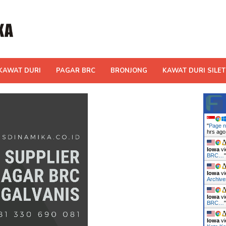
KAWAT DURI
PAGAR BRC
BRONJONG
KAWAT DURI SILET
"
Page n
hrs ago
Iowa
vi
BRC…
Iowa
vi
Archiv
Iowa
vi
BRC…
Iowa
vi