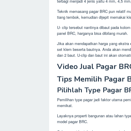
terbagi menjadi 4 jenis yaitu 4 mm, 4,5 m
Teknik memasang pagar BRC pun relatif m
tiang tembok, kemudian dijepit memakai kl
U- clip tersebut nantinya dibaut pada kolo
panel BRC, harganya bisa dibilang murah.
Jika akan mendapatkan harga yang ekstra e
set klem beserta bautnya. Anda akan mendap
dan 2 baut. U-clip dan baut ini akan otomat
Video Jual Pagar BR
Tips Memilih Pagar 
Pilihlah Type Pagar 
Pemilihan type pagar jadi faktor utama pemb
memikat.
Layaknya properti bangunan atau lahan type
model pagar BRC.