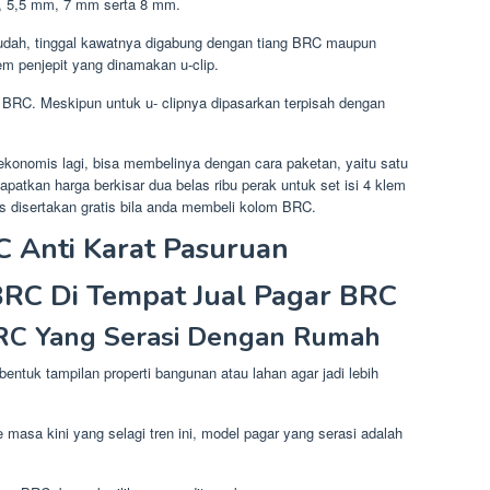
m, 5,5 mm, 7 mm serta 8 mm.
udah, tinggal kawatnya digabung dengan tiang BRC maupun
em penjepit yang dinamakan u-clip.
m BRC. Meskipun untuk u- clipnya dipasarkan terpisah dengan
konomis lagi, bisa membelinya dengan cara paketan, yaitu satu
atkan harga berkisar dua belas ribu perak untuk set isi 4 klem
is disertakan gratis bila anda membeli kolom BRC.
C Anti Karat Pasuruan
BRC Di Tempat Jual Pagar BRC
BRC Yang Serasi Dengan Rumah
entuk tampilan properti bangunan atau lahan agar jadi lebih
 masa kini yang selagi tren ini, model pagar yang serasi adalah