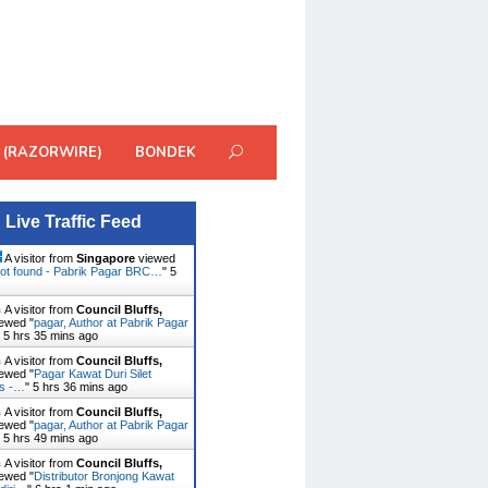
 (RAZORWIRE)
BONDEK
Live Traffic Feed
A visitor from
Singapore
viewed
ot found - Pabrik Pagar BRC…
"
5
A visitor from
Council Bluffs,
ewed "
pagar, Author at Pabrik Pagar
"
5 hrs 35 mins ago
A visitor from
Council Bluffs,
ewed "
Pagar Kawat Duri Silet
es -…
"
5 hrs 36 mins ago
A visitor from
Council Bluffs,
ewed "
pagar, Author at Pabrik Pagar
"
5 hrs 49 mins ago
A visitor from
Council Bluffs,
ewed "
Distributor Bronjong Kawat