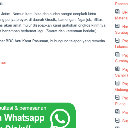
ik.
Pabean
BRC
 Jatim. Namun kami bisa dan sudah sangat acapkali kirim
Material
ang punya proyek di daerah Gresik, Lamongan, Nganjuk, Blitar,
as akan amat mujur disebabkan kami gratiskan ongkos kirimnya
Har
 bertambah berhemat lagi. (Syarat dan ketentuan berlaku).
Suraba
agar BRC Anti Karat Pasuruan, hubungi no telepon yang tersedia
Pag
Lakarsa
Pag
Suraba
imur
Pag
Sambi K
Pag
Gubeng,
Pag
Pilang,
Pr
Sup