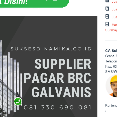
Ju
Jua
Jua
Har
Suraba
CV. Su
Graha A
Telepon
Fax. 03
SMS/WA
Kunjung
: