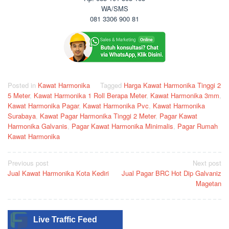
WA/SMS
081 3306 900 81
Posted in
Kawat Harmonika
Tagged
Harga Kawat Harmonika Tinggi 2
5 Meter
,
Kawat Harmonika 1 Roll Berapa Meter
,
Kawat Harmonika 3mm
,
Kawat Harmonika Pagar
,
Kawat Harmonika Pvc
,
Kawat Harmonika
Surabaya
,
Kawat Pagar Harmonika Tinggi 2 Meter
,
Pagar Kawat
Harmonika Galvanis
,
Pagar Kawat Harmonika Minimalis
,
Pagar Rumah
Kawat Harmonika
Post
Previous post
Next post
Jual Kawat Harmonika Kota Kediri
Jual Pagar BRC Hot Dip Galvaniz
navigation
Magetan
Live Traffic Feed