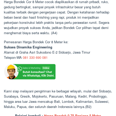
Harga Bondek Cor 8 Meter cocok diaplikasikan di rumah pribadi, ruko,
gedung bertingkat, sampai proyek infrastruktur besar yang butuh
kualitas terbaik dengan pengerjaan cepat. Dengan ketahanan terhadap
beban berat dan hasil finishing yang rapi, produk ini menjadikan
pekerjaan konstruksi lebih praktis tanpa perlu perawatan rumit. Segera
wujudkan proyek sukses Anda, jadikan Bondek Cor pilihan tepat demi
menghemat biaya serta waktu. (A4)
Pemesanan Harga Bondek Cor 8 Meter ke:
Sukses Dinamika Engineering
Alamat di Graha Asri Sukodono E-2 Sidoarjo, Jawa Timur
Telepon-WA
081 330 690 081
Kami siap melayani pengiriman ke berbagai wilayah, mulai dari Sidoarjo,
Surabaya, Gresik, Mojokerto, Pasuruan, Malang, Kediri, Probolinggo,
hingga area luar Jawa mencakup Bali, Lombok, Kalimantan, Sulawesi,
Maluku, Papua, dan seluruh daerah Indonesia lainnya.(B2)
Pelajari kembali :
Harga Bondek 0.75 Panjang 5 Meter