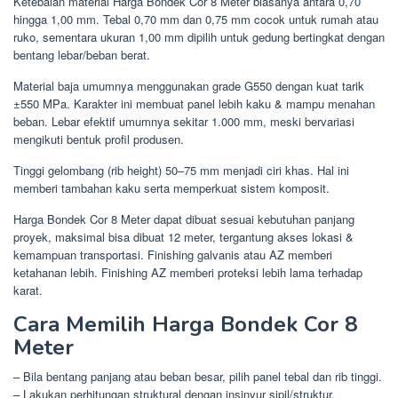
Ketebalan material Harga Bondek Cor 8 Meter biasanya antara 0,70
hingga 1,00 mm. Tebal 0,70 mm dan 0,75 mm cocok untuk rumah atau
ruko, sementara ukuran 1,00 mm dipilih untuk gedung bertingkat dengan
bentang lebar/beban berat.
Material baja umumnya menggunakan grade G550 dengan kuat tarik
±550 MPa. Karakter ini membuat panel lebih kaku & mampu menahan
beban. Lebar efektif umumnya sekitar 1.000 mm, meski bervariasi
mengikuti bentuk profil produsen.
Tinggi gelombang (rib height) 50–75 mm menjadi ciri khas. Hal ini
memberi tambahan kaku serta memperkuat sistem komposit.
Harga Bondek Cor 8 Meter dapat dibuat sesuai kebutuhan panjang
proyek, maksimal bisa dibuat 12 meter, tergantung akses lokasi &
kemampuan transportasi. Finishing galvanis atau AZ memberi
ketahanan lebih. Finishing AZ memberi proteksi lebih lama terhadap
karat.
Cara Memilih Harga Bondek Cor 8
Meter
– Bila bentang panjang atau beban besar, pilih panel tebal dan rib tinggi.
– Lakukan perhitungan struktural dengan insinyur sipil/struktur.