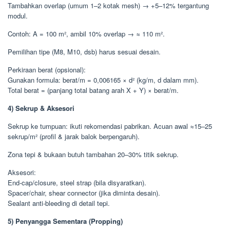
Tambahkan overlap (umum 1–2 kotak mesh) → +5–12% tergantung
modul.
Contoh: A = 100 m², ambil 10% overlap → ≈ 110 m².
Pemilihan tipe (M8, M10, dsb) harus sesuai desain.
Perkiraan berat (opsional):
Gunakan formula: berat/m = 0,006165 × d² (kg/m, d dalam mm).
Total berat = (panjang total batang arah X + Y) × berat/m.
4) Sekrup & Aksesori
Sekrup ke tumpuan: ikuti rekomendasi pabrikan. Acuan awal ≈15–25
sekrup/m² (profil & jarak balok berpengaruh).
Zona tepi & bukaan butuh tambahan 20–30% titik sekrup.
Aksesori:
End-cap/closure, steel strap (bila disyaratkan).
Spacer/chair, shear connector (jika diminta desain).
Sealant anti-bleeding di detail tepi.
5) Penyangga Sementara (Propping)