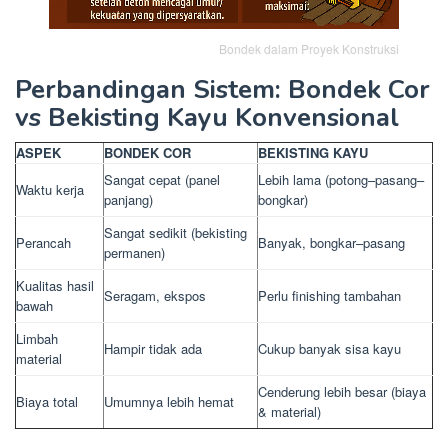
Bondek dalam Proyek Konstruksi
Perbandingan Sistem: Bondek Cor
vs Bekisting Kayu Konvensional
ASPEK
BONDEK COR
BEKISTING KAYU
Sangat cepat (panel
Lebih lama (potong–pasang–
Waktu kerja
panjang)
bongkar)
Sangat sedikit (bekisting
Perancah
Banyak, bongkar–pasang
permanen)
Kualitas hasil
Seragam, ekspos
Perlu finishing tambahan
bawah
Limbah
Hampir tidak ada
Cukup banyak sisa kayu
material
Cenderung lebih besar (biaya
Biaya total
Umumnya lebih hemat
& material)