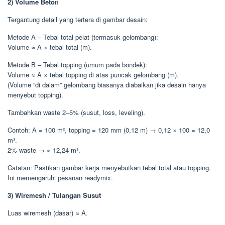
2) Volume Beto
n
Tergantung detail yang tertera di gambar desain:
Metode A – Tebal total pelat (termasuk gelombang):
Volume ≈ A × tebal total (m).
Metode B – Tebal topping (umum pada bondek):
Volume ≈ A × tebal topping di atas puncak gelombang (m).
(Volume “di dalam” gelombang biasanya diabaikan jika desain hanya
menyebut topping).
Tambahkan waste 2–5% (susut, loss, leveling).
Contoh: A = 100 m², topping = 120 mm (0,12 m) → 0,12 × 100 = 12,0
m³.
2% waste → ≈ 12,24 m³.
Catatan: Pastikan gambar kerja menyebutkan tebal total atau topping.
Ini memengaruhi pesanan readymix.
3) Wiremesh / Tulangan Susut
Luas wiremesh (dasar) ≈ A.