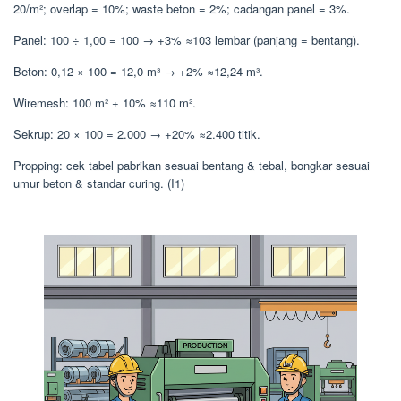
20/m²; overlap = 10%; waste beton = 2%; cadangan panel = 3%.
Panel: 100 ÷ 1,00 = 100 → +3% ≈103 lembar (panjang = bentang).
Beton: 0,12 × 100 = 12,0 m³ → +2% ≈12,24 m³.
Wiremesh: 100 m² + 10% ≈110 m².
Sekrup: 20 × 100 = 2.000 → +20% ≈2.400 titik.
Propping: cek tabel pabrikan sesuai bentang & tebal, bongkar sesuai
umur beton & standar curing. (I1)