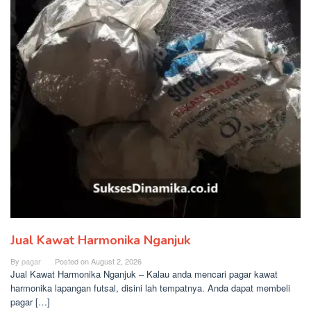
Jual Kawat Harmonika Nganjuk
By
pagar
Posted on
August 2, 2026
Jual Kawat Harmonika Nganjuk – Kalau anda mencari pagar kawat
harmonika lapangan futsal, disini lah tempatnya. Anda dapat membeli
pagar […]