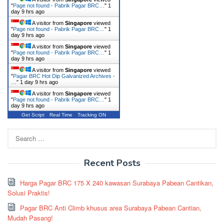
"
Page not found - Pabrik Pagar BRC…
"
1
day 9 hrs ago
A visitor from
Singapore
viewed
"
Page not found - Pabrik Pagar BRC…
"
1
day 9 hrs ago
A visitor from
Singapore
viewed
"
Page not found - Pabrik Pagar BRC…
"
1
day 9 hrs ago
A visitor from
Singapore
viewed
"
Pagar BRC Hot Dip Galvanized Archives -
…
"
1 day 9 hrs ago
A visitor from
Singapore
viewed
"
Page not found - Pabrik Pagar BRC…
"
1
day 9 hrs ago
Get Script
Real Time
Tracking ON
Search
for:
Recent Posts
Harga Pagar BRC 175 X 240 kawasan Surabaya Pabean Cantikan,
Solusi Praktis!
Pagar BRC Anti Climb khusus area Surabaya Pabean Cantian,
Mudah Pasang!