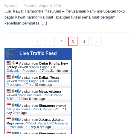
By
pagar
Posted on
August 2, 2026
Jual Kawat Harmonika Pasuruan – Perusahaan kami merupakan toko
pagar kawat harmonika buat lapangan futsal serta buat beragam
keperluan pembatas […]
1
2
3
4
Live Traffic Feed
A visitor from
Cedar Knolls, New
Jersey
viewed "
Pabrik Pagar BRC
Galvanis - Produsen…
"
7 hrs 21 mins ago
A visitor from
Dallas, Texas
viewed "
Pabrik Pagar BRC Galvanis -
Produsen…
"
7 hrs 40 mins ago
A visitor from
Mesa, Arizona
viewed "
Page not found - Pabrik Pagar
BRC…
"
10 hrs 6 mins ago
A visitor from
Singapore
viewed
"
Page not found - Pabrik Pagar BRC…
"
1
day 2 hrs ago
A visitor from
Jakarta, Jakarta
Raya
viewed "
Pabrik Pagar BRC Galvanis
- Produsen…
"
1 day 5 hrs ago
A visitor from
Singapore
viewed