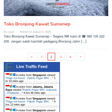
Toko Bronjong Kawat Sumenep
By
pagar
Posted on
August 2, 2026
Toko Bronjong Kawat Sumenep – Segera WA kami di ☎ 085 105 222
200. Jangan salah kamilah pedagang Bronjong Jatim […]
1
2
3
4
Live Traffic Feed
A visitor from
Singapore
viewed
"
Page not found - Pabrik Pagar BRC…
"
1
hr 33 mins ago
A visitor from
Jakarta, Jakarta
Raya
viewed "
Pabrik Pagar BRC Galvanis
- Produsen…
"
4 hrs 46 mins ago
A visitor from
Singapore
viewed
"
Page not found - Pabrik Pagar BRC…
"
8
hrs 13 mins ago
A visitor from
Singapore
viewed