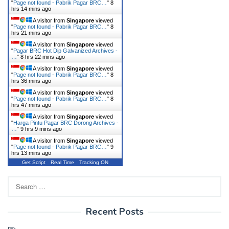
"
Page not found - Pabrik Pagar BRC…
"
8
hrs 14 mins ago
A visitor from
Singapore
viewed
"
Page not found - Pabrik Pagar BRC…
"
8
hrs 21 mins ago
A visitor from
Singapore
viewed
"
Pagar BRC Hot Dip Galvanized Archives -
…
"
8 hrs 22 mins ago
A visitor from
Singapore
viewed
"
Page not found - Pabrik Pagar BRC…
"
8
hrs 36 mins ago
A visitor from
Singapore
viewed
"
Page not found - Pabrik Pagar BRC…
"
8
hrs 47 mins ago
A visitor from
Singapore
viewed
"
Harga Pintu Pagar BRC Dorong Archives -
…
"
9 hrs 9 mins ago
A visitor from
Singapore
viewed
"
Page not found - Pabrik Pagar BRC…
"
9
hrs 13 mins ago
Get Script
Real Time
Tracking ON
Search
for:
Recent Posts