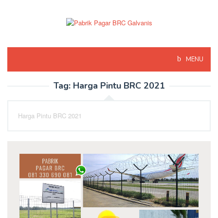
Skip
to
content
MENU
Tag:
Harga Pintu BRC 2021
Harga Pintu BRC 2021