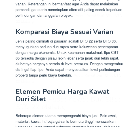
varian. Keterangan ini bermanfaat agar Anda dapat melakukan
perbandingan serta menetapkan alternatif paling cocok keperluan
perlindungan dan anggaran proyek.
Pusat Kawat Duri Silet BTO
22 Malang
Komparasi Biaya Sesuai Varian
Jenis paling diminati di pasaran adalah BTO 22 serta BTO 30,
menyuguhkan paduan duri tajam serta keluwesan penempatan
dengan harga ekonomis. Untuk keamanan maksimal, tipe CBT
65 tersedia dengan pisau lebih lebar serta jarak duri lebih rapat,
akibatnya harganya berada di level premium. Dengan mengetahui
distingsi tiap tipe, Anda dapat menyesuaikan level perlindungan
properti tanpa perlu biaya berlebih.
Pusat Kawat Duri Silet BTO
22 Malang
Elemen Pemicu Harga Kawat
Duri Silet
Pusat Kawat Duri Silet
BTO 22 Malang
Beberapa elemen utama mempengaruhi biaya jual. Poin awal,
material: kawat inti baja galvanis bermutu tinggi menawarkan
ketahanan karat optimal sehingga otomatis berharga lebih tinggi.