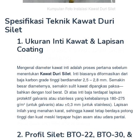
Kumpulan Foto Instalasi Kawat Duri Silet
Spesifikasi Teknik Kawat Duri
Silet
1. Ukuran Inti Kawat & Lapisan
Coating
Pusat Kawat Duri Silet
BTO 22 Malang
Mengenal diameter kawat inti adalah proses pertama sebelum
menentukan
Kawat Duri Silet
. Inti biasanya diformasikan dari
baja karbon grade tinggi berdiameter 2,5 – 2,8 mm. Semakin
besar diameternya, semakin sulit kawat dipangkas paksa—
bahkan dengan tool berat. Di atas inti baja terdapat lapisan
protektif galvanis atau stainless yang ketebalannya 180–275
g/m² (untuk galvanis) atau ±0,3 mm (untuk stainless). Lapisan
inilah yang menahan karat, sehingga kawat tetap berdaya potong
tinggi dan kuat meski terpapar hujan asam atau udara pantai.
Pusat Kawat Duri Silet BTO 22 Malang
2. Profil Silet: BTO-22, BTO-30, &