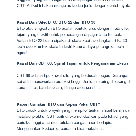
CBT. Artikel ini akan mengulas kedua jenis dengan contoh nyata.
Pusat Kawat Duri Silet BTO 22 Malang
Kawat Duri Silet BTO: BTO 22 dan BTO 30
BTO atau singkatan BTO adalah bentuk lurus dengan mata silet
tajam yang efektif untuk pemasangan di pagar atau tembok.
Varian BTO 22 biasa dipakai di skala kecil, sedangkan BTO 30
lebih cocok untuk skala industri karena daya potongnya lebih
agresif.
Kawat Duri CBT 60: Spiral Tajam untuk Pengamanan Ekstra
Pusat Kawat Duri Silet BTO 22 Malang
CBT 60 adalah tipe kawat silet yang berdesain pegas. Gulungan
spiral ini menawarkan proteksi tinggi. Jenis ini sering dipasang di
zona militer, bandar udara, hingga area sensitif.
Pusat Kawat
Duri Silet BTO 22 Malang
Kapan Gunakan BTO dan Kapan Pakai CBT?
BTO cocok untuk proyek yang memprioritaskan visual bersih dan
instalasi praktis. CBT lebih direkomendasikan pada lokasi yang
berisiko tinggi atau memerlukan pengamanan berlapis.
Menggunakan keduanya bersama bisa maksimal.
Pusat Kawat
Duri Silet BTO 22 Malang