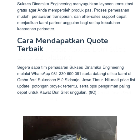
Sukses Dinamika Engineering menyuguhkan layanan konsultasi
gratis agar Anda memperoleh produk pas. Proses pemesanan
mudah, penawaran transparan, dan after-sales support cepat
menjadikan kami partner unggulan bagi setiap kebutuhan
keamanan perimeter.
Cara Mendapatkan Quote
Terbaik
Pusat Kawat Duri Silet
BTO 22 Malang
Segera sapa tim pemasaran Sukses Dinamika Engineering
melalui WhatsApp 081 330 690 081 serta datangi office kami di
Graha Asri Sukodono E-2 Sidoarjo, Jawa Timur. Nikmati price list
update, potongan proyek tertentu, serta opsi pengiriman paling
cepat untuk Kawat Duri Silet unggulan. (8C)
Pusat Kawat Duri
Silet BTO 22 Malang