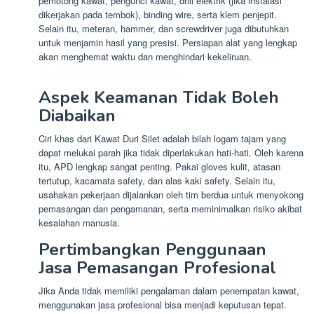
pemotong kawat, pengunci kawat, drill elektrik (jika instalasi
dikerjakan pada tembok), binding wire, serta klem penjepit.
Selain itu, meteran, hammer, dan screwdriver juga dibutuhkan
untuk menjamin hasil yang presisi. Persiapan alat yang lengkap
akan menghemat waktu dan menghindari kekeliruan.
Pusat
Kawat Duri Silet BTO 22 Malang
Aspek Keamanan Tidak Boleh
Diabaikan
Ciri khas dari Kawat Duri Silet adalah bilah logam tajam yang
dapat melukai parah jika tidak diperlakukan hati-hati. Oleh karena
itu, APD lengkap sangat penting. Pakai gloves kulit, atasan
tertutup, kacamata safety, dan alas kaki safety. Selain itu,
usahakan pekerjaan dijalankan oleh tim berdua untuk menyokong
pemasangan dan pengamanan, serta meminimalkan risiko akibat
kesalahan manusia.
Pusat Kawat Duri Silet BTO 22 Malang
Pertimbangkan Penggunaan
Jasa Pemasangan Profesional
Jika Anda tidak memiliki pengalaman dalam penempatan kawat,
menggunakan jasa profesional bisa menjadi keputusan tepat.