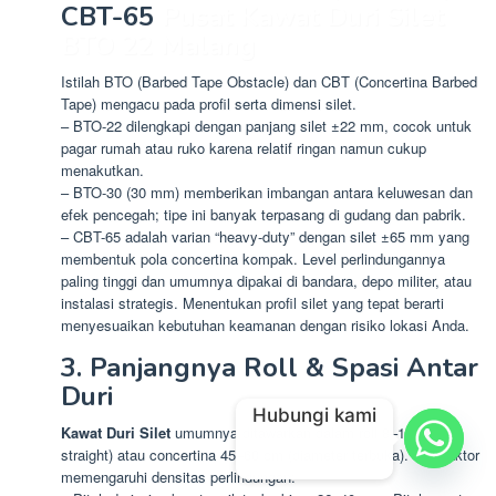
CBT-65
Pusat Kawat Duri Silet
BTO 22 Malang
Istilah BTO (Barbed Tape Obstacle) dan CBT (Concertina Barbed
Tape) mengacu pada profil serta dimensi silet.
– BTO-22 dilengkapi dengan panjang silet ±22 mm, cocok untuk
pagar rumah atau ruko karena relatif ringan namun cukup
menakutkan.
– BTO-30 (30 mm) memberikan imbangan antara keluwesan dan
efek pencegah; tipe ini banyak terpasang di gudang dan pabrik.
– CBT-65 adalah varian “heavy-duty” dengan silet ±65 mm yang
membentuk pola concertina kompak. Level perlindungannya
paling tinggi dan umumnya dipakai di bandara, depo militer, atau
instalasi strategis. Menentukan profil silet yang tepat berarti
menyesuaikan kebutuhan keamanan dengan risiko lokasi Anda.
3. Panjangnya Roll & Spasi Antar
Duri
Hubungi kami
Kawat Duri Silet
umumnya ditawarkan dalam roll 8–10 m (coil
straight) atau concertina 45–60 cm (diameter terbuka). Dua faktor
memengaruhi densitas perlindungan: