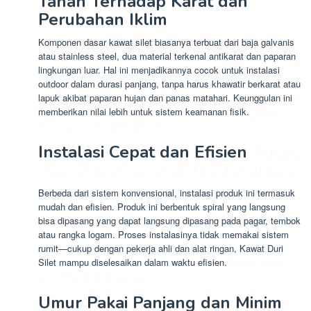
Tahan Terhadap Karat dan
Perubahan Iklim
Komponen dasar kawat silet biasanya terbuat dari baja galvanis
atau stainless steel, dua material terkenal antikarat dan paparan
lingkungan luar. Hal ini menjadikannya cocok untuk instalasi
outdoor dalam durasi panjang, tanpa harus khawatir berkarat atau
lapuk akibat paparan hujan dan panas matahari. Keunggulan ini
memberikan nilai lebih untuk sistem keamanan fisik.
Pusat
Kawat Duri Silet BTO 22 Malang
Instalasi Cepat dan Efisien
Pusat
Kawat Duri Silet BTO 22 Malang
Berbeda dari sistem konvensional, instalasi produk ini termasuk
mudah dan efisien. Produk ini berbentuk spiral yang langsung
bisa dipasang yang dapat langsung dipasang pada pagar, tembok
atau rangka logam. Proses instalasinya tidak memakai sistem
rumit—cukup dengan pekerja ahli dan alat ringan, Kawat Duri
Silet mampu diselesaikan dalam waktu efisien.
Pusat Kawat
Duri Silet BTO 22 Malang
Umur Pakai Panjang dan Minim