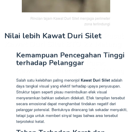
Rincian tajam Kawat Duri Silet menjaga perimeter
zona terlindungi
Nilai lebih Kawat Duri Silet
Pusat
Kawat Duri Silet BTO 22 Malang
Kemampuan Pencegahan Tinggi
terhadap Pelanggar
Pusat
Kawat Duri Silet BTO 22 Malang
Salah satu kelebihan paling menonjol
Kawat Duri Silet
adalah
daya tangkal visual yang efektif terhadap upaya penyusupan.
Struktur tajam seperti pisau menimbulkan efek visual
menyeramkan bahkan sebelum didekati. Efek tampilan tersebut
secara emosional dapat menghambat tindakan negatif dari
pelanggar potensial. Bentuknya dirancang tak sekadar menyakiti,
tetapi juga untuk memberi sinyal tegas bahwa area tersebut
terproteksi ketat.