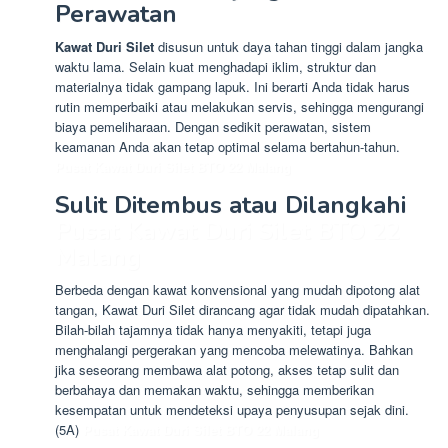
Perawatan
Kawat Duri Silet
disusun untuk daya tahan tinggi dalam jangka
waktu lama. Selain kuat menghadapi iklim, struktur dan
materialnya tidak gampang lapuk. Ini berarti Anda tidak harus
rutin memperbaiki atau melakukan servis, sehingga mengurangi
biaya pemeliharaan. Dengan sedikit perawatan, sistem
keamanan Anda akan tetap optimal selama bertahun-tahun.
Pusat Kawat Duri Silet BTO 22 Malang
Sulit Ditembus atau Dilangkahi
Pusat Kawat Duri Silet BTO 22
Malang
Berbeda dengan kawat konvensional yang mudah dipotong alat
tangan, Kawat Duri Silet dirancang agar tidak mudah dipatahkan.
Bilah-bilah tajamnya tidak hanya menyakiti, tetapi juga
menghalangi pergerakan yang mencoba melewatinya. Bahkan
jika seseorang membawa alat potong, akses tetap sulit dan
berbahaya dan memakan waktu, sehingga memberikan
kesempatan untuk mendeteksi upaya penyusupan sejak dini.
(5A)
Pusat Kawat Duri Silet BTO 22 Malang