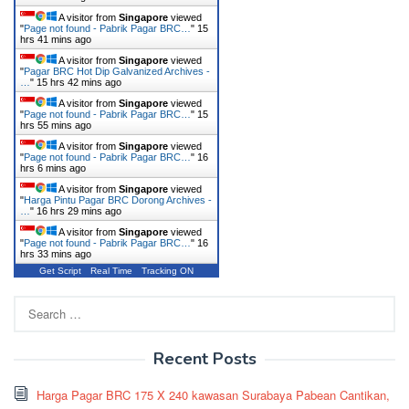
A visitor from
Singapore
viewed
"
Page not found - Pabrik Pagar BRC…
"
15
hrs 41 mins ago
A visitor from
Singapore
viewed
"
Pagar BRC Hot Dip Galvanized Archives -
…
"
15 hrs 42 mins ago
A visitor from
Singapore
viewed
"
Page not found - Pabrik Pagar BRC…
"
15
hrs 55 mins ago
A visitor from
Singapore
viewed
"
Page not found - Pabrik Pagar BRC…
"
16
hrs 6 mins ago
A visitor from
Singapore
viewed
"
Harga Pintu Pagar BRC Dorong Archives -
…
"
16 hrs 29 mins ago
A visitor from
Singapore
viewed
"
Page not found - Pabrik Pagar BRC…
"
16
hrs 33 mins ago
Get Script
Real Time
Tracking ON
Search
for:
Recent Posts
Harga Pagar BRC 175 X 240 kawasan Surabaya Pabean Cantikan,