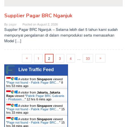
Supplier Pagar BRC Nganjuk
By
pagar
Posted on
August 2, 2026
Supplier Pagar BRC Nganjuk – Selama lebih dari 5 tahun kami sudah
mempunyai pengalaman di dalam memproduksi serta memasarkan
Model […]
1
2
3
4
…
33
Live Traffic Feed
A visitor from
Singapore
viewed
"
Page not found - Pabrik Pagar BRC…
"
8
hrs 53 mins ago
A visitor from
Jakarta, Jakarta
Raya
viewed "
Pabrik Pagar BRC Galvanis
- Produsen…
"
12 hrs 6 mins ago
A visitor from
Singapore
viewed
"
Page not found - Pabrik Pagar BRC…
"
15
hrs 33 mins ago
A visitor from
Singapore
viewed
"
Page not found - Pabrik Pagar BRC…
"
15
hrs 34 mins ago